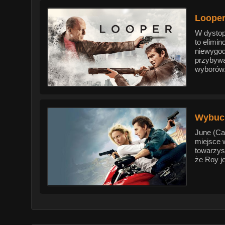
Looper
W dystopi
to elimi
niewygod
przybywa
wyborów. 
Wybuch
June (Ca
miejsce 
towarzys
że Roy je