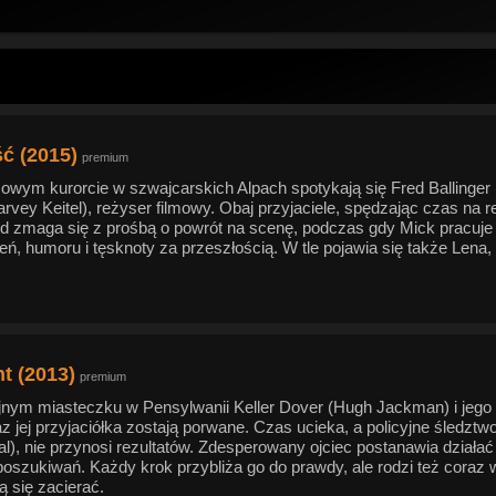
ć (2015)
premium
owym kurorcie w szwajcarskich Alpach spotykają się Fred Ballinger
rvey Keitel), reżyser filmowy. Obaj przyjaciele, spędzając czas na 
red zmaga się z prośbą o powrót na scenę, podczas gdy Mick pracuj
ń, humoru i tęsknoty za przeszłością. W tle pojawia się także Len
t (2013)
premium
nym miasteczku w Pensylwanii Keller Dover (Hugh Jackman) i jego r
az jej przyjaciółka zostają porwane. Czas ucieka, a policyjne śledz
al), nie przynosi rezultatów. Zdesperowany ojciec postanawia działa
oszukiwań. Każdy krok przybliża go do prawdy, ale rodzi też coraz w
ą się zacierać.