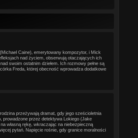
 (Michael Caine), emerytowany kompozytor, i Mick
refleksjach nad życiem, obserwują otaczających ich
e nad swoim ostatnim dziełem. Ich rozmowy pełne są
a, córka Freda, której obecność wprowadza dodatkowe
odzina przeżywają dramat, gdy jego sześcioletnia
two, prowadzone przez detektywa Lokiego (Jake
ć na własną rękę, wkraczając na niebezpieczną
ięcej pytań. Napięcie rośnie, gdy granice moralności