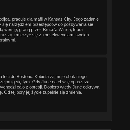
bójca, pracuje dla mafii w Kansas City. Jego zadanie
ły się narzędziem przestępców do pozbywania się
 wersję, graną przez Bruce'a Willisa, która
e muszą zmierzyć się z konsekwencjami swoich
oralnymi.
a leci do Bostonu. Kobieta zajmuje obok niego
przejmują się tym. Gdy June na chwilę opuszcza
ychodzi cało z opresji. Dopiero wtedy June odkrywa,
Od tej pory jej życie zupełnie się zmienia.