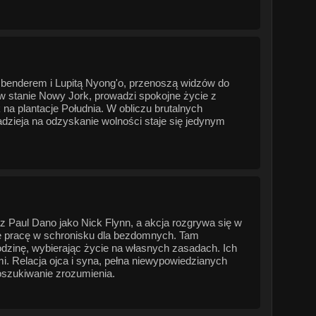
ssbenderem i Lupitą Nyong'o, przenoszą widzów do
 stanie Nowy Jork, prowadzi spokojne życie z
na plantacje Południa. W obliczu brutalnych
adzieja na odzyskanie wolności staje się jedynym
 Paul Dano jako Nick Flynn, a akcja rozgrywa się w
je pracę w schronisku dla bezdomnych. Tam
rodzinę, wybierając życie na własnych zasadach. Ich
mi. Relacja ojca i syna, pełna niewypowiedzianych
poszukiwanie zrozumienia.