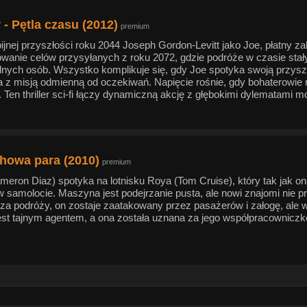
 - Pętla czasu (2012)
premium
jnej przyszłości roku 2044 Joseph Gordon-Levitt jako Joe, płatny za
nowanie celów przysyłanych z roku 2072, gdzie podróże w czasie sta
nych osób. Wszystko komplikuje się, gdy Joe spotyka swoją przyszłą
 z misją odmienną od oczekiwań. Napięcie rośnie, gdy bohaterowi
Ten thriller sci-fi łączy dynamiczną akcję z głębokimi dylematami m
owa para (2010)
premium
meron Diaz) spotyka na lotnisku Roya (Tom Cruise), który tak jak on
w samolocie. Maszyna jest podejrzanie pusta, ale nowi znajomi nie 
za podróży, on zostaje zaatakowany przez pasażerów i załogę, ale w
st tajnym agentem, a ona została uznana za jego współpracowniczkę. 