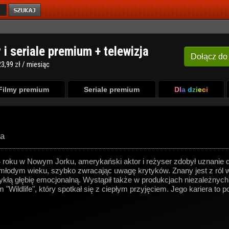
y i seriale premium + telewizja
Dołącz
do
3,99 zł / miesiąc
Filmy premium
Seriale premium
Dla dzieci
ta
roku w Nowym Jorku, amerykański aktor i reżyser zdobył uznanie d
młodym wieku, szybko zwracając uwagę krytyków. Znany jest z ról w f
ykłą głębię emocjonalną. Wystąpił także w produkcjach niezależnych 
 "Wildlife", który spotkał się z ciepłym przyjęciem. Jego kariera to 