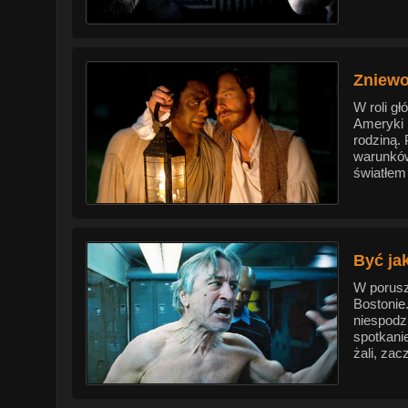
Zniewo
W roli g
Ameryki 
rodziną.
warunków
światłem
Być ja
W porusz
Bostonie
niespodz
spotkani
żali, za