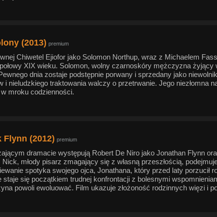
lony (2013)
premium
łównej Chiwetel Ejiofor jako Solomon Northup, wraz z Michaelem Fa
połowy XIX wieku. Solomon, wolny czarnoskóry mężczyzna żyjący w
 Pewnego dnia zostaje podstępnie porwany i sprzedany jako niewolnik 
 i nieludzkiego traktowania walczy o przetrwanie. Jego niezłomna n
 w mroku codzienności.
k Flynn (2012)
premium
ającym dramacie występują Robert De Niro jako Jonathan Flynn oraz
. Nick, młody pisarz zmagający się z własną przeszłością, podejmu
iewanie spotyka swojego ojca, Jonathana, który przed laty porzucił 
e staje się początkiem trudnej konfrontacji z bolesnymi wspomnienia
czyna powoli ewoluować. Film ukazuje złożoność rodzinnych więzi i 