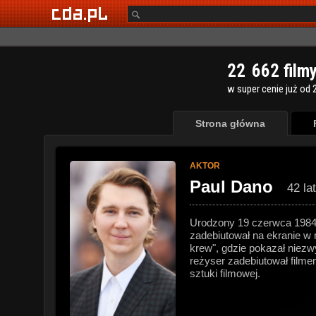
2
2
6
6
2
film
w super cenie już od 2
Strona główna
AKTOR
Paul Dano
42 la
Urodzony 19 czerwca 1984 
zadebiutował na ekranie w 
krew", gdzie pokazał niezw
reżyser zadebiutował filmem
sztuki filmowej.