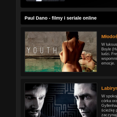
Paul Dano - filmy i seriale online
Młodoś
W luksus
Boyle (Ha
ludzi. F
wspomnie
emocje.
Labiryn
W spokoj
córka or
Gyllenha
ścieżkę p
zaczynaj