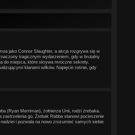
moa jako Connor Slaughter, a akcja rozgrywa się w
znaczony tragicznym wydarzeniem, gdy w brutalny
ia do miejsca, które skrywa mroczne sekrety.
lizującymi klanami wilków. Napięcie rośnie, gdy
a (Ryan Merriman), żołnierza Unii, rodzi źrebaka.
 zastrzelenia go. Źrebak Rabba stanowi pocieszenie
m nadziei i pozwala na nowo zrozumieć samych siebie