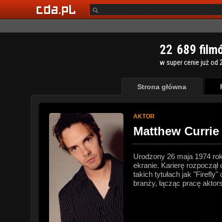
2
2
6
8
9
film
w super cenie już od 2
Strona główna
AKTOR
Matthew Currie
Urodzony 26 maja 1974 rok
ekranie. Karierę rozpoczął
takich tytułach jak "Firef
branży, łącząc pracę aktors