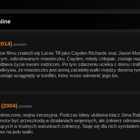
nline
2014)
premium
ie filmu znaleźli się Lucas Till jako Cayden Richards oraz Jason Mo
zym, odizolowanym miasteczku. Cayden, młody chłopak, zostaje na
dbiera życie swoim rodzicom. Po tym zdarzeniu ucieka z domu i traf
dkrywa, że miasteczko jest areną zaciekłej walki między dwoma rywa
ostaje wciągnięty w konflikt, który może odmienić jego los.
 (2004)
premium
ednoczone, wojna secesyjna. Podczas bitwy ulubiona klacz Jima Rabb
może być przeszkodą w działaniach wojennych, ale żołnierz odmawia
zących w trudnych warunkach żołnierzy. Staje się dla nich symbole
two na polu walki.