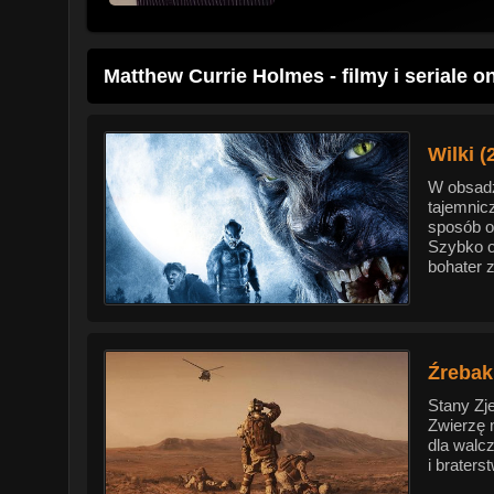
Matthew Currie Holmes - filmy i seriale o
Wilki (
W obsadz
tajemnic
sposób o
Szybko o
bohater z
Źrebak
Stany Zj
Zwierzę 
dla walc
i braters