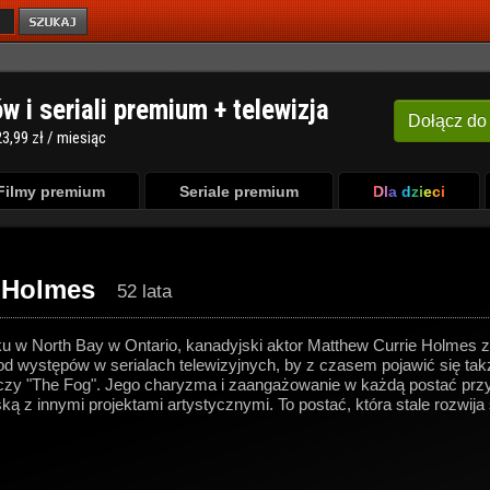
ów i seriali premium + telewizja
Dołącz
do
3,99 zł / miesiąc
Filmy premium
Seriale premium
Dla dzieci
 Holmes
52 lata
u w North Bay w Ontario, kanadyjski aktor Matthew Currie Holmes z
 od występów w serialach telewizyjnych, by z czasem pojawić się tak
ly" czy "The Fog". Jego charyzma i zaangażowanie w każdą postać pr
ką z innymi projektami artystycznymi. To postać, która stale rozwij