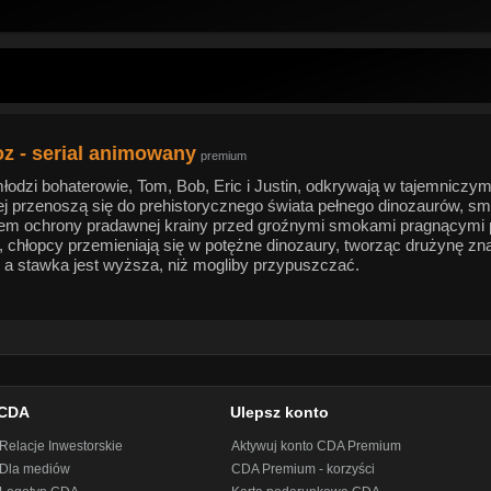
oz - serial animowany
premium
młodzi bohaterowie, Tom, Bob, Eric i Justin, odkrywają w tajemniczym
iej przenoszą się do prehistorycznego świata pełnego dinozaurów, s
m ochrony pradawnej krainy przed groźnymi smokami pragnącymi 
, chłopcy przemieniają się w potężne dinozaury, tworząc drużynę z
 a stawka jest wyższa, niż mogliby przypuszczać.
CDA
Ulepsz konto
Relacje Inwestorskie
Aktywuj konto CDA Premium
Dla mediów
CDA Premium - korzyści