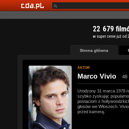
2
2
6
7
9
film
w super cenie już od 2
Strona główna
AKTOR
Marco Vivio
48 
Urodzony 31 marca 1978 rok
szybko zyskując popularnoś
postaciom z hollywoodzkich
głosów we Włoszech. Vivio 
przed kamerą.