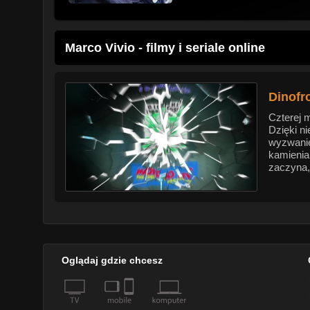
Marco Vivio - filmy i seriale online
Dinofr
Czterej 
Dzięki n
wyzwanie
kamienia
zaczyna,
Oglądaj gdzie chcesz