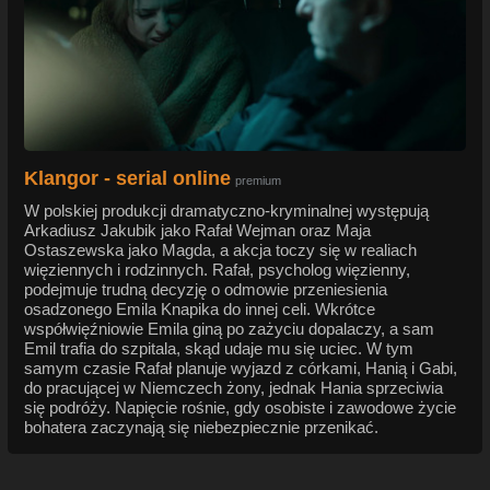
Klangor - serial online
premium
W polskiej produkcji dramatyczno-kryminalnej występują
Arkadiusz Jakubik jako Rafał Wejman oraz Maja
Ostaszewska jako Magda, a akcja toczy się w realiach
więziennych i rodzinnych. Rafał, psycholog więzienny,
podejmuje trudną decyzję o odmowie przeniesienia
osadzonego Emila Knapika do innej celi. Wkrótce
współwięźniowie Emila giną po zażyciu dopalaczy, a sam
Emil trafia do szpitala, skąd udaje mu się uciec. W tym
samym czasie Rafał planuje wyjazd z córkami, Hanią i Gabi,
do pracującej w Niemczech żony, jednak Hania sprzeciwia
się podróży. Napięcie rośnie, gdy osobiste i zawodowe życie
bohatera zaczynają się niebezpiecznie przenikać.