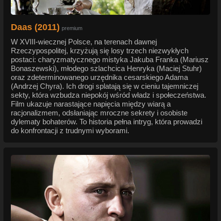
Daas (2011)
premium
W XVIII-wiecznej Polsce, na terenach dawnej
Rzeczypospolitej, krzyżują się losy trzech niezwykłych
postaci: charyzmatycznego mistyka Jakuba Franka (Mariusz
Bonaszewski), młodego szlachcica Henryka (Maciej Stuhr)
oraz zdeterminowanego urzędnika cesarskiego Adama
(Andrzej Chyra). Ich drogi splatają się w cieniu tajemniczej
sekty, która wzbudza niepokój wśród władz i społeczeństwa.
Film ukazuje narastające napięcia między wiarą a
racjonalizmem, odsłaniając mroczne sekrety i osobiste
dylematy bohaterów. To historia pełna intryg, która prowadzi
do konfrontacji z trudnymi wyborami.