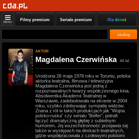
Filmy premium
Seriale premium
Dla dzieci
MENU
szukaj
AKTOR
Magdalena Czerwińska
48 lat
Urodzona 26 maja 1978 roku w Toruniu, polska
aktorka teatralna, filmowa i telewizyjna
Magdalena Czerwińska jest jedną z
rozpoznawalnych twarzy współczesnego kina.
Absolwentka Akademii Teatralnej w
Warszawie, zadebiutowała na ekranie w 2004
roku, szybko zdobywając sympatię widzów.
Znana z ról w takich produkcjach jak "Wojna
polsko-ruska" czy serialu "Belfer", potrafi
łączyć dramatyczną głębię z subtelnym
humorem. Jej wszechstronność przejawia się
także w występach na deskach teatralnych,
gdzie współpracowała z czołowymi polskimi