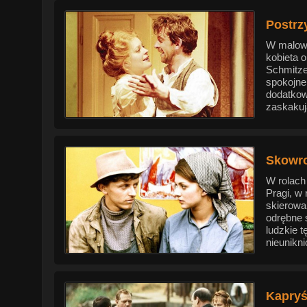
Postrz
W malown
kobieta 
Schmitze
spokojne
dodatkow
zaskakuj
Skowro
W rolach
Pragi, w 
skierowan
odrębne 
ludzkie 
nieunikni
Kapryś