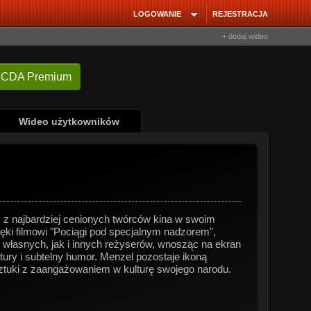
LOGOWANIE
REJESTRACJA
+ dodaj wideo
 CDA Premium
Wideo użytkowników
m z najbardziej cenionych twórców kina w swoim
ęki filmowi "Pociągi pod specjalnym nadzorem",
własnych, jak i innych reżyserów, wnosząc na ekran
tury i subtelny humor. Menzel pozostaje ikoną
o sztuki z zaangażowaniem w kulturę swojego narodu.