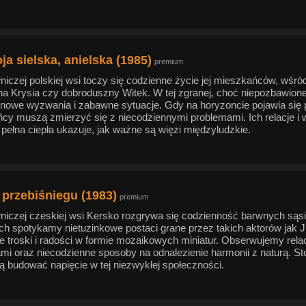
a sielska, anielska (1985)
premium
czej polskiej wsi toczy się codzienne życie jej mieszkańców, wśród 
na Krysia czy dobroduszny Witek. W tej zgranej, choć niepozbawione
 nowe wyzwania i zabawne sytuacje. Gdy na horyzoncie pojawia si
cy muszą zmierzyć się z niecodziennymi problemami. Ich relacje i
pełna ciepła ukazuje, jak ważne są więzi międzyludzkie.
 przebiśniegu (1983)
premium
iczej czeskiej wsi Kersko rozgrywa się codzienność barwnych sąsiad
h spotykamy nietuzinkowe postaci grane przez takich aktorów jak Jiř
e troski i radości w formie mozaikowych miniatur. Obserwujemy rel
mi oraz niecodzienne sposoby na odnalezienie harmonii z naturą. St
ą budować napięcie w tej niezwykłej społeczności.