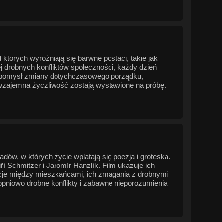
których wyróżniają się barwne postaci, takie jak
j drobnych konfliktów społeczności, każdy dzień
ę pomysł zmiany dotychczasowego porządku,
 wzajemna życzliwość zostają wystawione na próbę.
ów, w których życie wplatają się poezja i groteska.
í Schmitzer i Jaromír Hanzlík. Film ukazuje ich
acje między mieszkańcami, ich zmagania z drobnymi
opniowo drobne konflikty i zabawne nieporozumienia