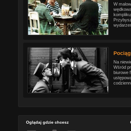
W malown
wędkowan
kompliku
Przybysz
wydarzen
Pociąg
Na niewi
Wśród pr
biurowe 
ustępowa
codzienn
Oglądaj gdzie chcesz