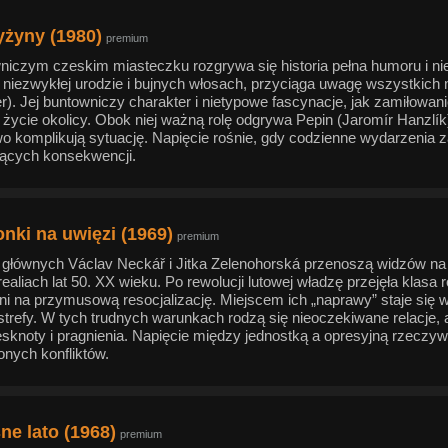
yżyny (1980)
premium
iczym czeskim miasteczku rozgrywa się historia pełna humoru i n
o niezwykłej urodzie i bujnych włosach, przyciąga uwagę wszystkic
r). Jej buntowniczy charakter i nietypowe fascynacje, jak zamiłowa
 życie okolicy. Obok niej ważną rolę odgrywa Pepin (Jaromír Hanzlík
o komplikują sytuację. Napięcie rośnie, gdy codzienne wydarzenia 
ących konsekwencji.
nki na uwięzi (1969)
premium
 głównych Václav Neckář i Jitka Zelenohorská przenoszą widzów na z
realiach lat 50. XX wieku. Po rewolucji lutowej władzę przejęła klasa 
i na przymusową resocjalizację. Miejscem ich „naprawy” staje się wła
strefy. W tych trudnych warunkach rodzą się nieoczekiwane relacje
tęsknoty i pragnienia. Napięcie między jednostką a opresyjną rzeczy
onych konfliktów.
ne lato (1968)
premium