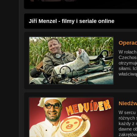
Jiří Menzel - filmy i seriale online
Operac
W rolach
Czechosł
otrzymuje
siłami. 
właściwą
Niedźw
W sercu 
różnych 
każdy z 
dawne ob
zakrętów