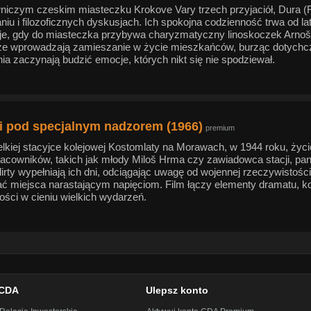
iczym czeskim miasteczku Krokove Vary trzech przyjaciół, Dura (Ru
iu i filozoficznych dyskusjach. Ich spokojna codzienność trwa od l
je, gdy do miasteczka przybywa charyzmatyczny linoskoczek Arnoš
e wprowadzają zamieszanie w życie mieszkańców, burząc dotychc
ia zaczynają budzić emocje, których nikt się nie spodziewał.
i pod specjalnym nadzorem (1966)
premium
elkiej stacyjce kolejowej Kostomlaty na Morawach, w 1944 roku, życ
acowników, takich jak młody Miloš Hrma czy zawiadowca stacji, panu
flirty wypełniają ich dni, odciągając uwagę od wojennej rzeczywisto
ć miejsca narastającym napięciom. Film łączy elementy dramatu, ko
ości w cieniu wielkich wydarzeń.
CDA
Ulepsz konto