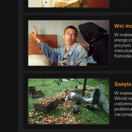
Wsi moj
W malowni
energicz
przynosi
mieszkań
Komedia 
Święto
W malown
Wśród nic
codzienn
problema
zaczynaj