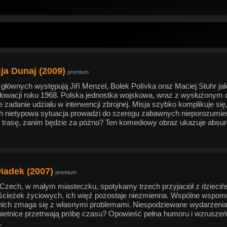
ja Dunaj (2009)
premium
 głównych występują Jiří Menzel, Bolek Polívka oraz Maciej Stuhr jak
owacji roku 1968. Polska jednostka wojskowa, wraz z wysłużonym c
 zadanie udziału w interwencji zbrojnej. Misja szybko komplikuje się,
Ich nietypowa sytuacja prowadzi do szeregu zabawnych nieporozumie
 trasę, zanim będzie za późno? Ten komediowy obraz ukazuje absurd 
iadek (2007)
premium
Czech, w małym miasteczku, spotykamy trzech przyjaciół z dziecińst
ścieżek życiowych, ich więź pozostaje niezmienna. Wspólne wspomnie
nich zmaga się z własnymi problemami. Niespodziewane wydarzenia z
ietnice przetrwają próbę czasu? Opowieść pełna humoru i wzruszeń 
.