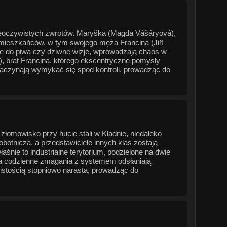
ieoczywistych zwrotów. Maryška (Magda Vášáryová),
h mieszkańców, w tym swojego męża Francina (Jiří
nie do piwa czy dziwne wizje, wprowadzają chaos w
), brat Francina, którego ekscentryczne pomysły
zaczynają wymykać się spod kontroli, prowadząc do
łomowisko przy hucie stali w Kladnie, niedaleko
robotnicza, a przedstawiciele innych klas zostają
śnie to industrialne terytorium, podzielone na dwie
, a codzienne zmagania z systemem odsłaniają
wistością stopniowo narasta, prowadząc do