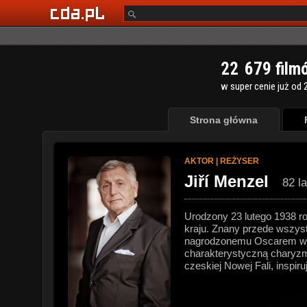
2
2
6
7
9
film
w super cenie już od 2
Strona główna
AKTOR | REŻYSER
Jiří Menzel
82 l
Urodzony 23 lutego 1938 ro
kraju. Znany przede wszyst
nagrodzonemu Oscarem w 19
charakterystyczną charyzmę
czeskiej Nowej Fali, inspir