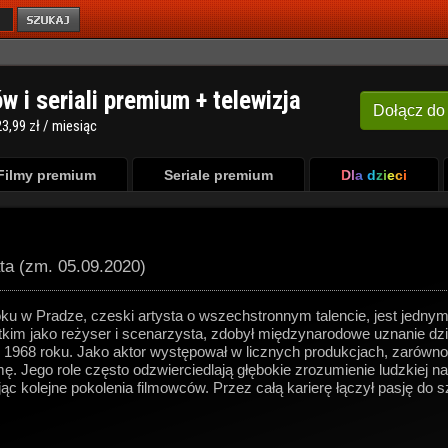
ów i seriali premium + telewizja
Dołącz
do
3,99 zł / miesiąc
Filmy premium
Seriale premium
Dla dzieci
ata (zm. 05.09.2020)
ku w Pradze, czeski artysta o wszechstronnym talencie, jest jedny
kim jako reżyser i scenarzysta, zdobył międzynarodowe uznanie dzi
68 roku. Jako aktor występował w licznych produkcjach, zarówno 
. Jego role często odzwierciedlają głębokie zrozumienie ludzkiej na
ując kolejne pokolenia filmowców. Przez całą karierę łączył pasję d