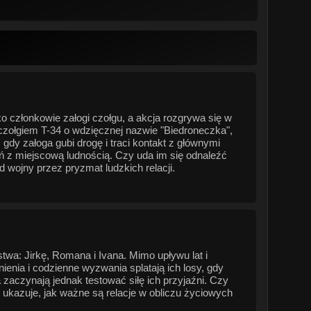
o członkowie załogi czołgu, a akcja rozgrywa się w
zołgiem T-34 o wdzięcznej nazwie "Biedroneczka",
 gdy załoga gubi drogę i traci kontakt z głównymi
ń z miejscową ludnością. Czy uda im się odnaleźć
wojny przez pryzmat ludzkich relacji.
wa: Jirkę, Romana i Ivana. Mimo upływu lat i
nia i codzienne wyzwania splatają ich losy, gdy
aczynają jednak testować siłę ich przyjaźni. Czy
ukazuje, jak ważne są relacje w obliczu życiowych