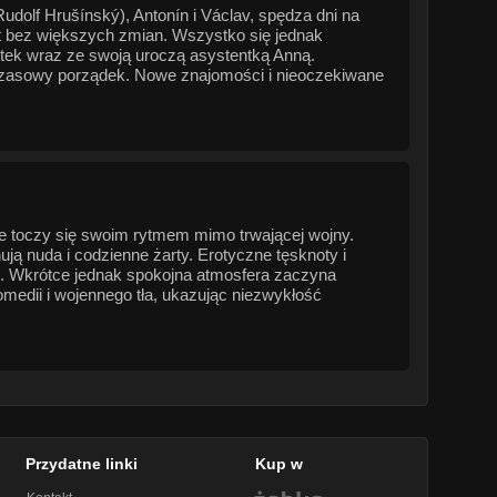
dolf Hrušínský), Antonín i Václav, spędza dni na
at bez większych zmian. Wszystko się jednak
tek wraz ze swoją uroczą asystentką Anną.
zasowy porządek. Nowe znajomości i nieoczekiwane
ie toczy się swoim rytmem mimo trwającej wojny.
ją nuda i codzienne żarty. Erotyczne tęsknoty i
ści. Wkrótce jednak spokojna atmosfera zaczyna
medii i wojennego tła, ukazując niezwykłość
Przydatne linki
Kup w