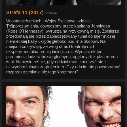
Strefa 11 (2017)
premium
W ostatnich dniach I Wojny Światowej oddział
Trójporozumienia, dowodzony przez kapitana Jenningsa
(Ross O'Hennessy), wyrusza na ryzykowną misję. Żołnierze
przedostają się przez zapieczętowany tunel do tajemniczej
niemieckiej bazy ukrytej głęboko pod linią okopów. Na
miejscu odkrywają, że wróg stracił kontrolę nad
eksperymentalną bronią biologiczną. Wynalazek ten
przemienia ludzi w bezwzględnych, opętanych żądzą mordu
istot. Napięcie rośnie, gdy oddział musi zmierzyć się z
niewyobrażalnym zagrożeniem. Czy uda im się powstrzymać
rozprzestrzenianie się tego koszmaru?