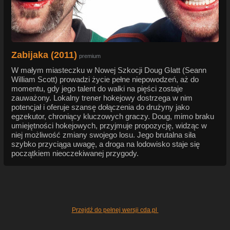
Zabijaka (2011)
premium
W małym miasteczku w Nowej Szkocji Doug Glatt (Seann
William Scott) prowadzi życie pełne niepowodzeń, aż do
momentu, gdy jego talent do walki na pięści zostaje
zauważony. Lokalny trener hokejowy dostrzega w nim
potencjał i oferuje szansę dołączenia do drużyny jako
egzekutor, chroniący kluczowych graczy. Doug, mimo braku
umiejętności hokejowych, przyjmuje propozycję, widząc w
niej możliwość zmiany swojego losu. Jego brutalna siła
szybko przyciąga uwagę, a droga na lodowisko staje się
początkiem nieoczekiwanej przygody.
Przejdź do pełnej wersji cda.pl