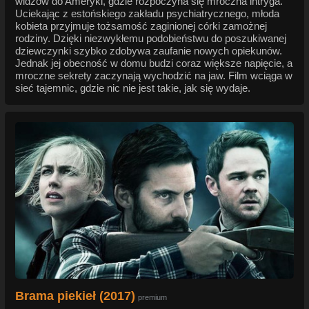
widzów do Ameryki, gdzie rozpoczyna się mroczna intryga.
Uciekając z estońskiego zakładu psychiatrycznego, młoda
kobieta przyjmuje tożsamość zaginionej córki zamożnej
rodziny. Dzięki niezwykłemu podobieństwu do poszukiwanej
dziewczynki szybko zdobywa zaufanie nowych opiekunów.
Jednak jej obecność w domu budzi coraz większe napięcie, a
mroczne sekrety zaczynają wychodzić na jaw. Film wciąga w
sieć tajemnic, gdzie nic nie jest takie, jak się wydaje.
Brama piekieł (2017)
premium