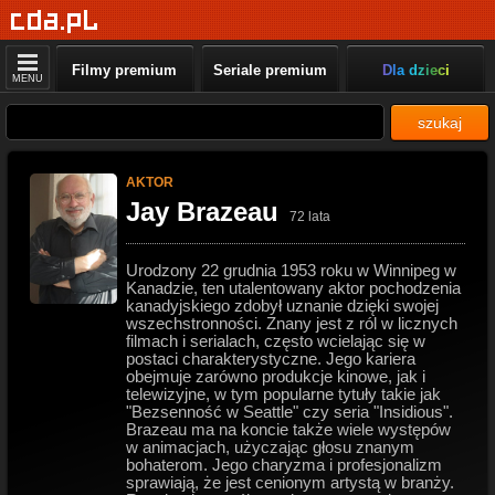
Filmy premium
Seriale premium
Dla dzieci
MENU
szukaj
AKTOR
Jay Brazeau
72 lata
Urodzony 22 grudnia 1953 roku w Winnipeg w
Kanadzie, ten utalentowany aktor pochodzenia
kanadyjskiego zdobył uznanie dzięki swojej
wszechstronności. Znany jest z ról w licznych
filmach i serialach, często wcielając się w
postaci charakterystyczne. Jego kariera
obejmuje zarówno produkcje kinowe, jak i
telewizyjne, w tym popularne tytuły takie jak
"Bezsenność w Seattle" czy seria "Insidious".
Brazeau ma na koncie także wiele występów
w animacjach, użyczając głosu znanym
bohaterom. Jego charyzma i profesjonalizm
sprawiają, że jest cenionym artystą w branży.