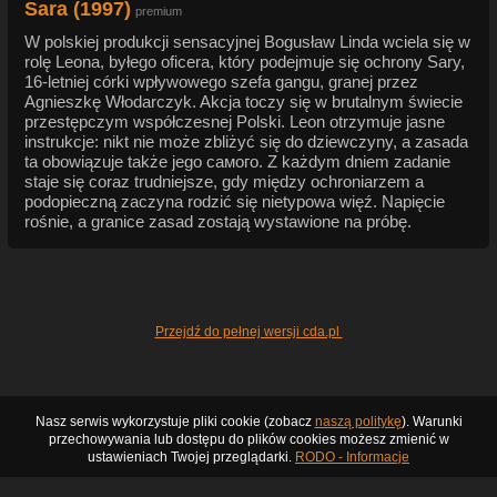
Sara (1997)
premium
W polskiej produkcji sensacyjnej Bogusław Linda wciela się w
rolę Leona, byłego oficera, który podejmuje się ochrony Sary,
16-letniej córki wpływowego szefa gangu, granej przez
Agnieszkę Włodarczyk. Akcja toczy się w brutalnym świecie
przestępczym współczesnej Polski. Leon otrzymuje jasne
instrukcje: nikt nie może zbliżyć się do dziewczyny, a zasada
ta obowiązuje także jego самого. Z każdym dniem zadanie
staje się coraz trudniejsze, gdy między ochroniarzem a
podopieczną zaczyna rodzić się nietypowa więź. Napięcie
rośnie, a granice zasad zostają wystawione na próbę.
Przejdź do pełnej wersji cda.pl
Nasz serwis wykorzystuje pliki cookie (zobacz
naszą politykę
). Warunki
przechowywania lub dostępu do plików cookies możesz zmienić w
ustawieniach Twojej przeglądarki.
RODO - Informacje