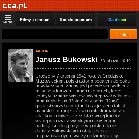
Filmy premium
Seriale premium
Dla dzieci
MENU
szukaj
AKTOR
Janusz Bukowski
63 lata (zm. 19.10.200
Urodzony 7 grudnia 1941 roku w Grodzisku
Mazowieckim, polski aktor o bogatym dorobku
artystycznym. Znany jest przede wszystkim z
ról w popularnych filmach i serialach, które
zdobyły uznanie widzów. Występował w takich
produkcjach jak "Potop" czy serial "Dom",
gdzie stworzył pamiętne kreacje. Jego talent
aktorski obejmuje zarówno role dramatyczne,
jak i komediowe. Przez lata swojej kariery
współpracował z wybitnymi reżyserami,
budując solidną pozycję w polskim kinie.
Janusz Bukowski pozostaje jedną z
rozpoznawalnych twarzy rodzimej sceny