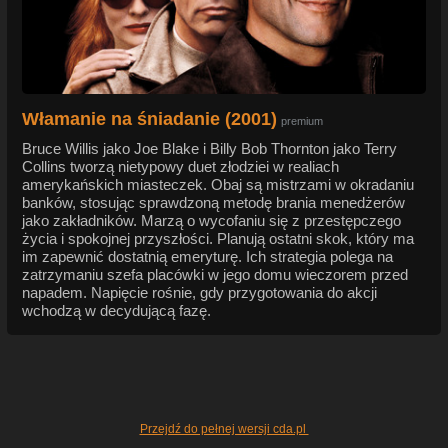
Włamanie na śniadanie (2001)
premium
Bruce Willis jako Joe Blake i Billy Bob Thornton jako Terry
Collins tworzą nietypowy duet złodziei w realiach
amerykańskich miasteczek. Obaj są mistrzami w okradaniu
banków, stosując sprawdzoną metodę brania menedżerów
jako zakładników. Marzą o wycofaniu się z przestępczego
życia i spokojnej przyszłości. Planują ostatni skok, który ma
im zapewnić dostatnią emeryturę. Ich strategia polega na
zatrzymaniu szefa placówki w jego domu wieczorem przed
napadem. Napięcie rośnie, gdy przygotowania do akcji
wchodzą w decydującą fazę.
Przejdź do pełnej wersji cda.pl