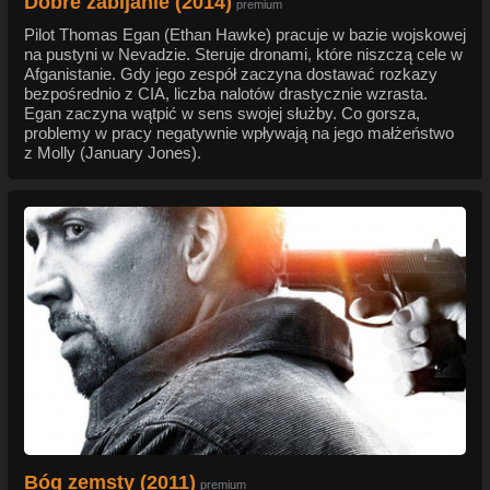
Dobre zabijanie (2014)
premium
Pilot Thomas Egan (Ethan Hawke) pracuje w bazie wojskowej
na pustyni w Nevadzie. Steruje dronami, które niszczą cele w
Afganistanie. Gdy jego zespół zaczyna dostawać rozkazy
bezpośrednio z CIA, liczba nalotów drastycznie wzrasta.
Egan zaczyna wątpić w sens swojej służby. Co gorsza,
problemy w pracy negatywnie wpływają na jego małżeństwo
z Molly (January Jones).
Bóg zemsty (2011)
premium