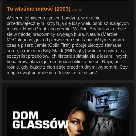
To właśnie miłość (2003)
premium
W sercu tętniącego życiem Londynu, w okresie
przedświątecznym, krzyżują się losy wielu osób szukających
miłości. Hugh Grant jako premier Wielkiej Brytanii zakochuje
się w młodej pracownicy swojego biura, Natalie (Martine
McCutcheon), już od pierwszego spotkania. W tym samym
czasie pisarz Jamie (Colin Firth) próbuje uleczyć złamane
serce, a rockman Billy Mack (Bill Nighy) walczy o powrót na
szczyt list przebojów. Ich historie splatają się z losami innych
bohaterów, ukazując różnorodne oblicza uczuć. Napięcie
rośnie, gdy każdy z nich staje przed trudnymi wyborami. Czy
magia świąt pomoże im odnaleźć szczęście?