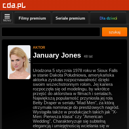
Filmy premium
Seriale premium
Dla dzieci
MENU
szukaj
AKTOR
January Jones
48 lat
Urodzona 5 stycznia 1978 roku w Sioux Falls
w stanie Dakota Południowa, amerykańska
aktorka zyskała rozpoznawalność dzięki
swoim wszechstronnym rolom. Jej kariera
rozpoczęła się od modelingu, by wkrótce
przejść do aktorstwa w filmach i serialach.
Największą popularność przyniosła jej rola
Betty Draper w serialu "Mad Men", za którą
otrzymała nominacje do prestiżowych nagród.
Wystąpiła także w produkcjach takich jak "X-
Men: Pierwsza klasa" czy "American
Wedding". Charakteryzuje się subtelną
elegancją i umiejętnością wcielania się w