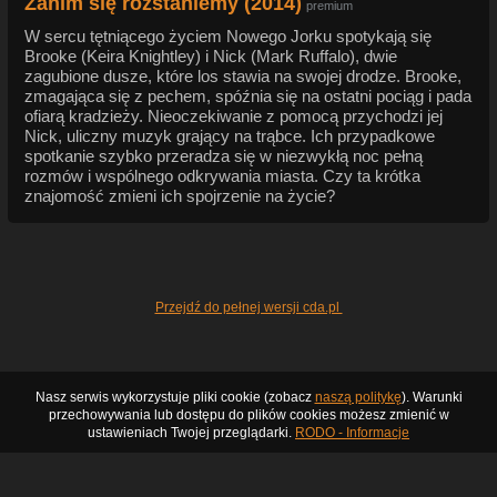
Zanim się rozstaniemy (2014)
premium
W sercu tętniącego życiem Nowego Jorku spotykają się
Brooke (Keira Knightley) i Nick (Mark Ruffalo), dwie
zagubione dusze, które los stawia na swojej drodze. Brooke,
zmagająca się z pechem, spóźnia się na ostatni pociąg i pada
ofiarą kradzieży. Nieoczekiwanie z pomocą przychodzi jej
Nick, uliczny muzyk grający na trąbce. Ich przypadkowe
spotkanie szybko przeradza się w niezwykłą noc pełną
rozmów i wspólnego odkrywania miasta. Czy ta krótka
znajomość zmieni ich spojrzenie na życie?
Przejdź do pełnej wersji cda.pl
Nasz serwis wykorzystuje pliki cookie (zobacz
naszą politykę
). Warunki
przechowywania lub dostępu do plików cookies możesz zmienić w
ustawieniach Twojej przeglądarki.
RODO - Informacje