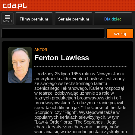
Filmy premium
Seriale premium
Dla dzieci
MENU
szukaj
AKTOR
Fenton Lawless
Urodzony 25 lipca 1955 roku w Nowym Jorku,
amerykański aktor Fenton Lawless jest znany
ze swojego wszechstronnego talentu
scenicznego i ekranowego. Karierę rozpoczął
w teatrze, zdobywając uznanie za role w
licznych produkcjach broadwayowskich i off-
broadwayowskich. Na dużym ekranie pojawił
się w takich filmach jak "The Curse of the Jade
Scorpion" czy "Flight". Występował także w
popularnych serialach telewizyjnych, w tym
"Law & Order" oraz "The Sopranos". Jego
charakterystyczna charyzma i umiejętność
wcielania się w różnorodne postaci zyskały mu