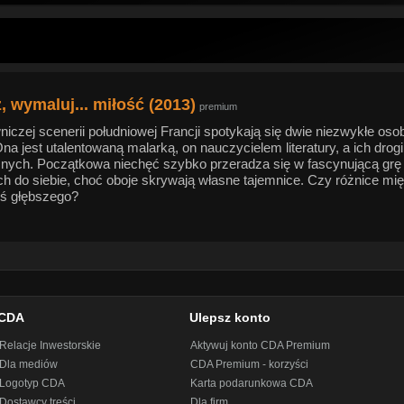
, wymaluj... miłość (2013)
premium
czej scenerii południowej Francji spotykają się dwie niezwykłe osob
a jest utalentowaną malarką, on nauczycielem literatury, a ich drog
znych. Początkowa niechęć szybko przeradza się w fascynującą grę 
ich do siebie, choć oboje skrywają własne tajemnice. Czy różnice mi
ś głębszego?
CDA
Ulepsz konto
Relacje Inwestorskie
Aktywuj konto CDA Premium
Dla mediów
CDA Premium - korzyści
Logotyp CDA
Karta podarunkowa CDA
Dostawcy treści
Dla firm