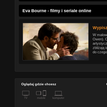
Eva Bourne - filmy i seriale online
Wypisz
W malowni
Owen). On
artystyc
zbliżają 
do czego
Oglądaj gdzie chcesz