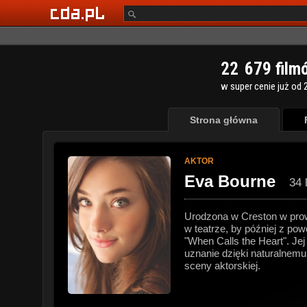
2
2
6
7
9
film
w super cenie już od 2
Strona główna
AKTOR
Eva Bourne
34 
Urodzona w Creston w prow
w teatrze, by później z pow
"When Calls the Heart". Je
uznanie dzięki naturalnemu
sceny aktorskiej.