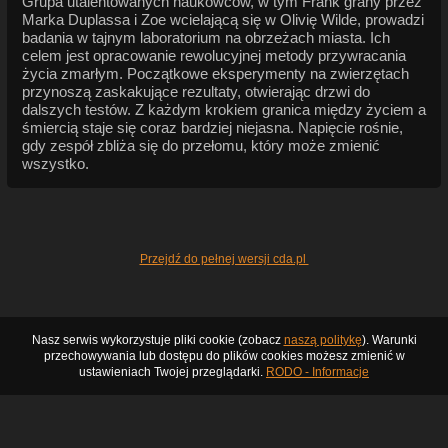
Grupa utalentowanych naukowców, w tym Frank grany przez
Marka Duplassa i Zoe wcielającą się w Olivię Wilde, prowadzi
badania w tajnym laboratorium na obrzeżach miasta. Ich
celem jest opracowanie rewolucyjnej metody przywracania
życia zmarłym. Początkowe eksperymenty na zwierzętach
przynoszą zaskakujące rezultaty, otwierając drzwi do
dalszych testów. Z każdym krokiem granica między życiem a
śmiercią staje się coraz bardziej niejasna. Napięcie rośnie,
gdy zespół zbliża się do przełomu, który może zmienić
wszystko.
Przejdź do pełnej wersji cda.pl
Nasz serwis wykorzystuje pliki cookie (zobacz
naszą politykę
). Warunki
przechowywania lub dostępu do plików cookies możesz zmienić w
ustawieniach Twojej przeglądarki.
RODO - Informacje