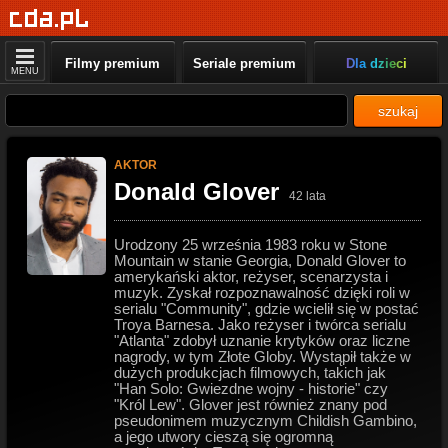
Filmy premium
Seriale premium
Dla dzieci
MENU
szukaj
AKTOR
Donald Glover
42 lata
Urodzony 25 września 1983 roku w Stone
Mountain w stanie Georgia, Donald Glover to
amerykański aktor, reżyser, scenarzysta i
muzyk. Zyskał rozpoznawalność dzięki roli w
serialu "Community", gdzie wcielił się w postać
Troya Barnesa. Jako reżyser i twórca serialu
"Atlanta" zdobył uznanie krytyków oraz liczne
nagrody, w tym Złote Globy. Wystąpił także w
dużych produkcjach filmowych, takich jak
"Han Solo: Gwiezdne wojny - historie" czy
"Król Lew". Glover jest również znany pod
pseudonimem muzycznym Childish Gambino,
a jego utwory cieszą się ogromną