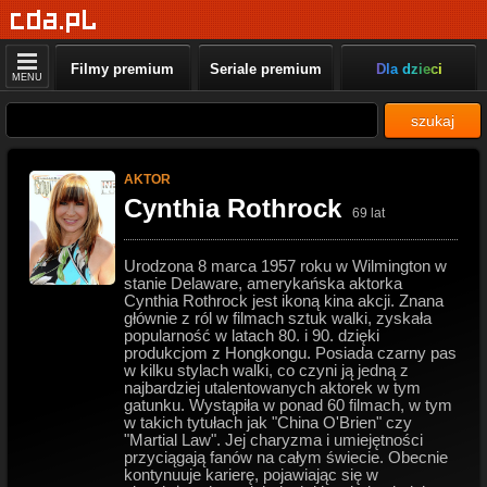
Filmy premium
Seriale premium
Dla dzieci
MENU
szukaj
AKTOR
Cynthia Rothrock
69 lat
Urodzona 8 marca 1957 roku w Wilmington w
stanie Delaware, amerykańska aktorka
Cynthia Rothrock jest ikoną kina akcji. Znana
głównie z ról w filmach sztuk walki, zyskała
popularność w latach 80. i 90. dzięki
produkcjom z Hongkongu. Posiada czarny pas
w kilku stylach walki, co czyni ją jedną z
najbardziej utalentowanych aktorek w tym
gatunku. Wystąpiła w ponad 60 filmach, w tym
w takich tytułach jak "China O'Brien" czy
"Martial Law". Jej charyzma i umiejętności
przyciągają fanów na całym świecie. Obecnie
kontynuuje karierę, pojawiając się w