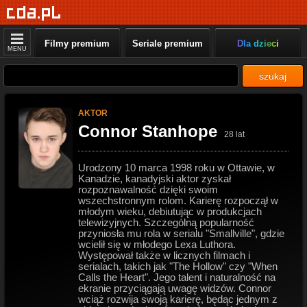
Filmy premium
Seriale premium
Dla dzieci
MENU
szukaj
AKTOR
Connor Stanhope
28 lat
Urodzony 10 marca 1998 roku w Ottawie, w
Kanadzie, kanadyjski aktor zyskał
rozpoznawalność dzięki swoim
wszechstronnym rolom. Karierę rozpoczął w
młodym wieku, debiutując w produkcjach
telewizyjnych. Szczególną popularność
przyniosła mu rola w serialu "Smallville", gdzie
wcielił się w młodego Lexa Luthora.
Występował także w licznych filmach i
serialach, takich jak "The Hollow" czy "When
Calls the Heart". Jego talent i naturalność na
ekranie przyciągają uwagę widzów. Connor
wciąż rozwija swoją karierę, będąc jednym z