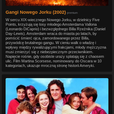
Gangi Nowego Jorku (2002)
premium
W sercu XIX-wiecznego Nowego Jorku, w dzielnicy Five
Points, krzyżują się losy młodego Amsterdama Vallona
(Leonardo DiCaprio) i bezwzględnego Billa Rzeźnika (Daniel
Day-Lewis). Amsterdam wraca do miasta po latach, by
pomścić śmierć ojca, zamordowanego przez Billa,
przywódcę brutalnego gangu. W cieniu walk o władzę i
wpływy między rywalizującymi frakcjami, młody mężczyzna
musi zmierzyć się z niebezpiecznym przeciwnikiem.
Napięcie rośnie, gdy osobiste urazy splatają się z chaosem
ulic. Film Martina Scorsese, nominowany do Oscara w 10
kategoriach, ukazuje mroczną stronę historii Ameryki.