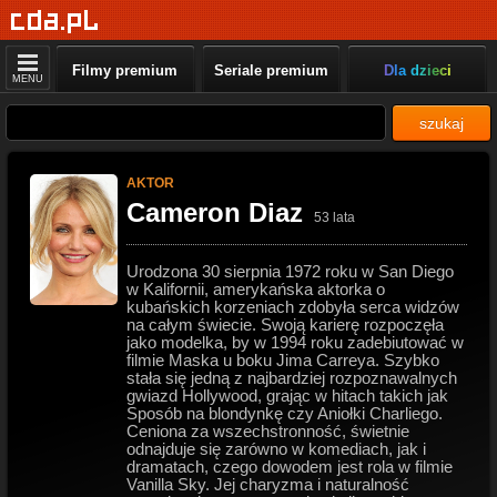
Filmy premium
Seriale premium
Dla dzieci
MENU
szukaj
AKTOR
Cameron Diaz
53 lata
Urodzona 30 sierpnia 1972 roku w San Diego
w Kalifornii, amerykańska aktorka o
kubańskich korzeniach zdobyła serca widzów
na całym świecie. Swoją karierę rozpoczęła
jako modelka, by w 1994 roku zadebiutować w
filmie Maska u boku Jima Carreya. Szybko
stała się jedną z najbardziej rozpoznawalnych
gwiazd Hollywood, grając w hitach takich jak
Sposób na blondynkę czy Aniołki Charliego.
Ceniona za wszechstronność, świetnie
odnajduje się zarówno w komediach, jak i
dramatach, czego dowodem jest rola w filmie
Vanilla Sky. Jej charyzma i naturalność