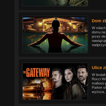
Dom zb
W rolach
domu na 
przez ek
nawiązuj
nadprzyr
Ulice z
W brutal
Rocci Wi
mafioso 
Parker st
wyższa, a