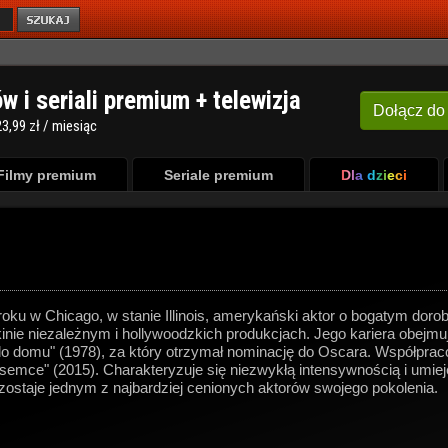
ów i seriali premium + telewizja
Dołącz
do
3,99 zł / miesiąc
Filmy premium
Seriale premium
Dla dzieci
ku w Chicago, w stanie Illinois, amerykański aktor o bogatym doro
nie niezależnym i hollywoodzkich produkcjach. Jego kariera obejm
 do domu" (1978), za który otrzymał nominację do Oscara. Współpra
ósemce" (2015). Charakteryzuje się niezwykłą intensywnością i umiej
zostaje jednym z najbardziej cenionych aktorów swojego pokolenia.