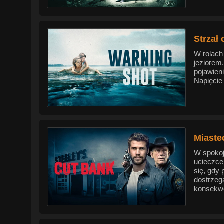
Strzał
W rolach 
jeziorem
pojawien
Napięcie
Miaste
W spokoj
ucieczce
się, gdy
dostrzeg
konsekwe