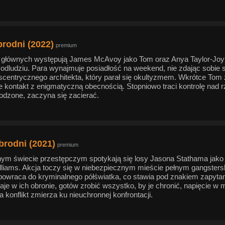
rodni (2022)
premium
 głównych występują James McAvoy jako Tom oraz Anya Taylor-Joy j
odludziu. Para wynajmuje posiadłość na weekend, nie zdając sobie s
scentrycznego architekta, który parał się okultyzmem. Wkrótce Tom 
e kontakt z enigmatyczną obecnością. Stopniowo traci kontrolę nad r
odzone, zaczyna się zacierać.
brodni (2021)
premium
nym świecie przestępczym spotykają się losy Jasona Stathama jako 
lliams. Akcja toczy się w niebezpiecznym mieście pełnym gangsters
powraca do kryminalnego półświatka, co stawia pod znakiem zapytani
aje w ich obronie, gotów zrobić wszystko, by je chronić, napięcie w 
 konflikt zmierza ku nieuchronnej konfrontacji.