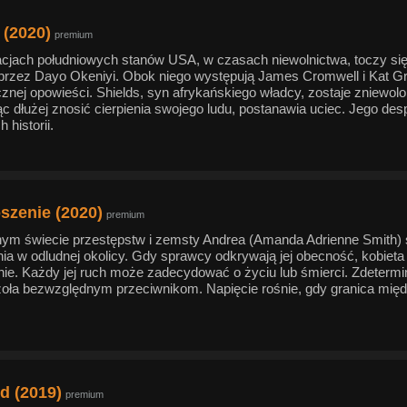
 (2020)
premium
acjach południowych stanów USA, w czasach niewolnictwa, toczy si
przez Dayo Okeniyi. Obok niego występują James Cromwell i Kat Gra
znej opowieści. Shields, syn afrykańskiego władcy, zostaje zniewolo
c dłużej znosić cierpienia swojego ludu, postanawia uciec. Jego des
 historii.
szenie (2020)
premium
nym świecie przestępstw i zemsty Andrea (Amanda Adrienne Smith)
ia w odludnej okolicy. Gdy sprawcy odkrywają jej obecność, kobieta
nie. Każdy jej ruch może zadecydować o życiu lub śmierci. Zdetermi
zoła bezwzględnym przeciwnikom. Napięcie rośnie, gdy granica międ
d (2019)
premium