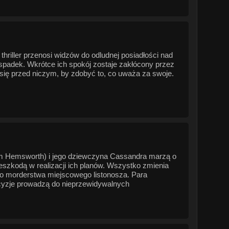
thriller przenosi widzów do odludnej posiadłości nad
spadek. Wkrótce ich spokój zostaje zakłócony przez
 się przed niczym, by zdobyć to, co uważa za swoje.
 Hemsworth) i jego dziewczyna Cassandra marzą o
eszkodą w realizacji ich planów. Wszystko zmienia
go morderstwa miejscowego listonosza. Para
cyzje prowadzą do nieprzewidywalnych