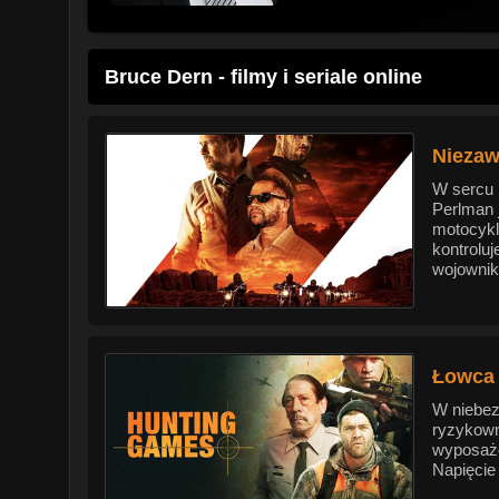
Bruce Dern - filmy i seriale online
Niezaw
W sercu 
Perlman 
motocykl
kontroluj
wojownik 
Łowca 
W niebez
ryzykowne
wyposażo
Napięcie