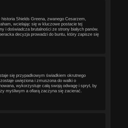
ę historia Shields Greena, zwanego Cesarzem,
ham, wcielając się w kluczowe postacie tej
ny i doświadcza brutalności ze strony białych panów.
peracka decyzja prowadzi do buntu, który zapisze się
 staje się przypadkowym świadkiem okrutnego
 zostaje uwięziona i zmuszona do walki o
nowana, wykorzystuje całą swoją odwagę i spryt, by
zy myśliwym a ofiarą zaczyna się zacierać.