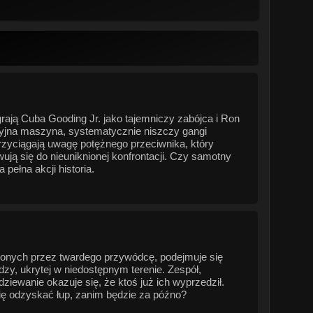
rają Cuba Gooding Jr. jako tajemniczy zabójca i Ron
zyjna maszyna, systematycznie niszczy gangi
przyciągają uwagę potężnego przeciwnika, który
wują się do nieuniknionej konfrontacji. Czy samotny
pełna akcji historia.
nych przez twardego przywódcę, podejmuje się
ędzy, ukrytej w niedostępnym terenie. Zespół,
iewanie okazuje się, że ktoś już ich wyprzedził.
ię odzyskać łup, zanim będzie za późno?