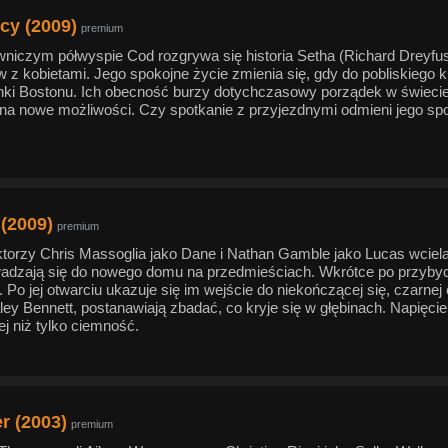
cy (2009)
premium
niczym półwyspie Cod rozgrywa się historia Setha (Richard Dreyfuss)
w z kobietami. Jego spokojne życie zmienia się, gdy do pobliskiego 
ki Bostonu. Ich obecność burzy dotychczasowy porządek w świecie
 na nowe możliwości. Czy spotkanie z przyjezdnymi odmieni jego spo
 (2009)
premium
ktorzy Chris Massoglia jako Dane i Nathan Gamble jako Lucas wcielaj
adzają się do nowego domu na przedmieściach. Wkrótce po przybyci
 Po jej otwarciu ukazuje się im wejście do niekończącej się, czarnej 
ley Bennett, postanawiają zbadać, co kryje się w głębinach. Napięci
j niż tylko ciemność.
r (2003)
premium