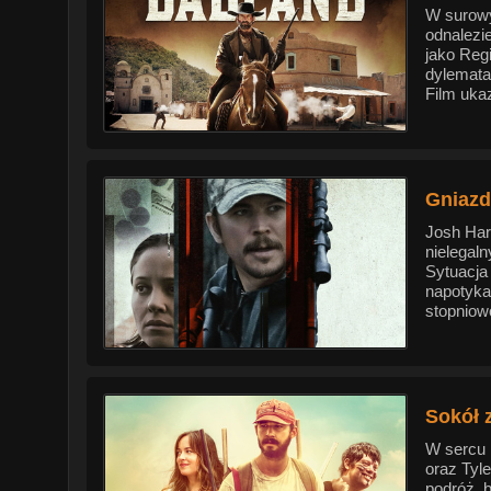
W surowy
odnalezi
jako Reg
dylemata
Film uka
Gniazd
Josh Har
nielegal
Sytuacja
napotyka
stopniow
Sokół 
W sercu 
oraz Tyl
podróż, 