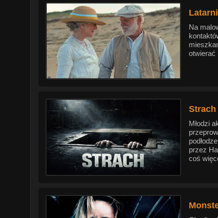
Latarni
Na malow
kontaktó
mieszkan
otwierać
Strach
Młodzi a
przeprow
podłodze.
przez Ha
coś więce
Monste