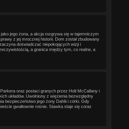
ako jego żona, a akcja rozgrywa się w tajemniczym
prawy z jej mrocznej historii. Dom został zbudowany
zaczyna doświadczać niepokojących wizji i
zeczywistością, a granica między tym, co realne, a
Parkera oraz postaci granych przez Holt McCallany i
kich układów. Uwolniony z więzienia bezwzględny
a bezpieczeństwo jego żony Dahlii i córki. Gdy
mieście gwałtownie rośnie. Stawka staje się coraz