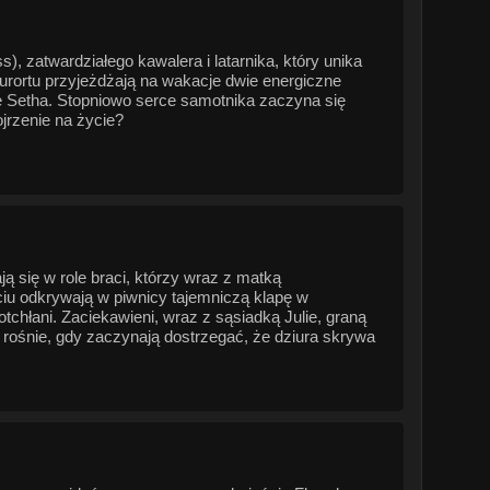
, zatwardziałego kawalera i latarnika, który unika
kurortu przyjeżdżają na wakacje dwie energiczne
 Setha. Stopniowo serce samotnika zaczyna się
jrzenie na życie?
ą się w role braci, którzy wraz z matką
u odkrywają w piwnicy tajemniczą klapę w
otchłani. Zaciekawieni, wraz z sąsiadką Julie, graną
e rośnie, gdy zaczynają dostrzegać, że dziura skrywa