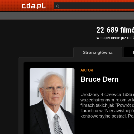
2
2
6
8
9
film
w super cenie już od 2
Strona główna
AKTOR
Bruce Dern
Urodzony 4 czerwca 1936 ro
wszechstronnym rolom w ki
filmach takich jak "Powrót
Tarantino w "Nienawistnej 
kontrowersyjne postaci. Po