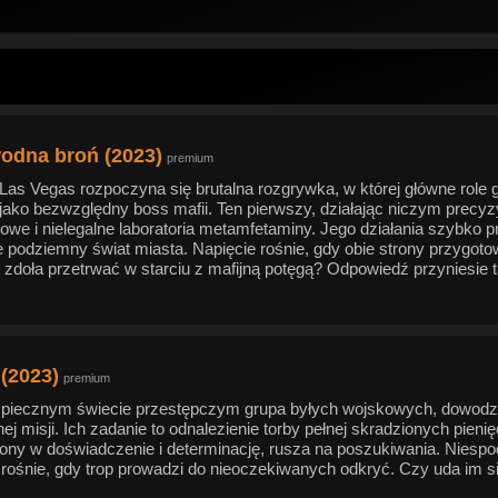
odna broń (2023)
premium
Las Vegas rozpoczyna się brutalna rozgrywka, w której główne role g
jako bezwzględny boss mafii. Ten pierwszy, działając niczym precy
owe i nielegalne laboratoria metamfetaminy. Jego działania szybko 
e podziemny świat miasta. Napięcie rośnie, gdy obie strony przygoto
zdoła przetrwać w starciu z mafijną potęgą? Odpowiedź przyniesie ta 
(2023)
premium
piecznym świecie przestępczym grupa byłych wojskowych, dowodzo
j misji. Ich zadanie to odnalezienie torby pełnej skradzionych pieni
ny w doświadczenie i determinację, rusza na poszukiwania. Niespodz
 rośnie, gdy trop prowadzi do nieoczekiwanych odkryć. Czy uda im s