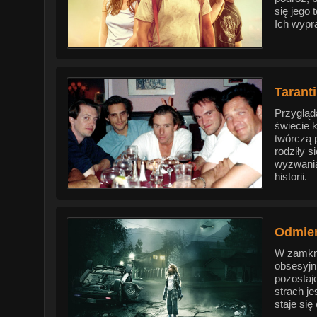
się jego
Ich wypr
Tarant
Przygląd
świecie k
twórczą 
rodziły s
wyzwaniac
historii.
Odmień
W zamkni
obsesyjni
pozostaj
strach j
staje si