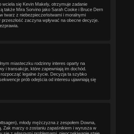
wciela się Kevin Makely, otrzymuje zadanie
zą także Mira Sorvino jako Sarah Cooke i Bruce Dern
ą w twarz z niebezpieczeństwami i moralnymi
dy przeszłość zaczyna wpływać na obecne decyzje.
bezprawia.
alnym miasteczku rodzinny interes oparty na
 i transakcje, które zapewniają im dochód.
i rozpocząć legalne życie. Decyzja ta szybko
ekwencje prób odejścia od interesu ujawniają się
 Gottsagen), młody mężczyzna z zespołem Downa,
ią. Zak marzy o zostaniu zapaśnikiem i wyrusza w
cy się z własnymi problemami, nieoczekiwanie staje