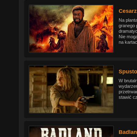
Cesarz
Na plant
granego 
dramatyc
Nie mogą
na kartach
Spusto
W brutal
wydarzen
przetrwa
stawić c
Badlan