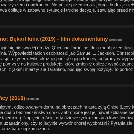
 towarzyszem i opiekunem. Wspólnie przemierzają drogi, budując niety
awa obfituje w zabawne sytuacje i trudne decyzje, stawiając przed 
ino: Bękart kina (2019) - film dokumentalny
premium
ając się niezwykłej drodze Quentina Tarantino, dokument przedstaw
ina. Wypowiedzi takich osobistości jak Samuel L. Jackson, Christoph
pasję reżysera. Film ukazuje początki jego kariery, od pracy w wyp
ię pomysły na kultowe produkcje, które zmieniły oblicze współczesneg
h, z jakimi mierzył się Tarantino, budując swoją pozycję. To podróż
cy (2018)
premium
ętym, odizolowanym domu na obrzeżach miasta żyją Chloe (Lexy Kolke
e dba o bezpieczeństwo córki. Zabronione jest jej nawet zbliżanie s
e tajemnicą. Napięcie rośnie, gdy dziewczynka zaczyna kwestionow
est uzasadniony, czy to jedynie wytwór chorej wyobraźni? Pytania si
ę coraz bardziej zamazana.