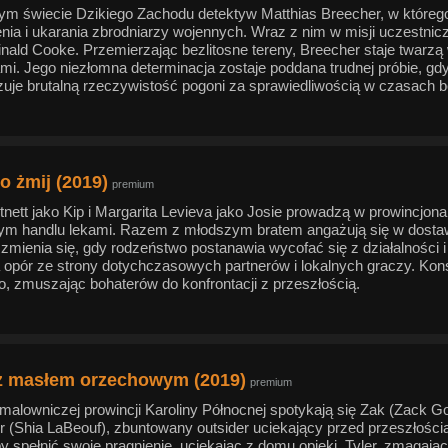
m świecie Dzikiego Zachodu detektyw Matthias Breecher, w którego 
enia i ukarania zbrodniarzy wojennych. Wraz z nim w misji uczestnic
inald Cooke. Przemierzając bezlitosne tereny, Breecher staje twarz
mi. Jego niezłomna determinacja zostaje poddana trudnej próbie, g
zuje brutalną rzeczywistość pogoni za sprawiedliwością w czasach 
o żmij (2019)
premium
tnett jako Kip i Margarita Levieva jako Josie prowadzą w prowincjon
nym handlu lekami. Razem z młodszym bratem angażują się w dostawy
 zmienia się, gdy rodzeństwo postanawia wycofać się z działalności 
 opór ze strony dotychczasowych partnerów i lokalnych graczy. Kons
o, zmuszając bohaterów do konfrontacji z przeszłością.
z masłem orzechowym (2019)
premium
malowniczej prowincji Karoliny Północnej spotykają się Zak (Zack
er (Shia LaBeouf), zbuntowany outsider uciekający przed przeszłośc
by spełnić swoje pragnienie, uciekając z domu opieki. Tyler, zmagają