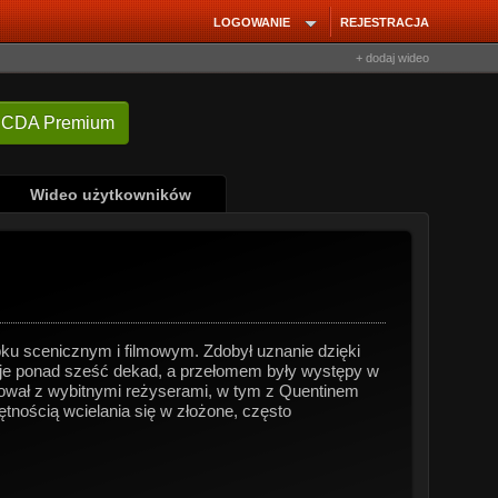
LOGOWANIE
REJESTRACJA
+ dodaj wideo
 CDA Premium
Wideo użytkowników
bku scenicznym i filmowym. Zdobył uznanie dzięki
uje ponad sześć dekad, a przełomem były występy w
cował z wybitnymi reżyserami, w tym z Quentinem
ętnością wcielania się w złożone, często