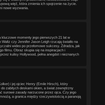
pową więź, która zmienia ich spojrzenie na życie.
nimi nowe wyzwania.
ia kluczowe momenty jego pierwszych 21 lat w
 Waltz czy Jennifer Jason Leigh rzucają światło na
ożyczalni wideo po przełomowe sukcesy. Zdradza, jak
o filmu. Obraz skupia się na inspiracjach i
 przez kulisy Hollywood, pełna anegdot i nieznanych
r) i jej ojciec Henry (Emile Hirsch), który
ię do zabitych deskami okien, a świat zewnętrzny
ać surowe zasady narzucone przez ojca. Czy jego
ę mnożą, a granica między rzeczywistością a paranoją