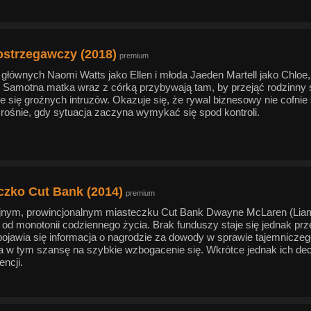
 ostrzegawczy (2018)
premium
głównych Naomi Watts jako Ellen i młoda Jaeden Martell jako Chloe, 
. Samotna matka wraz z córką przybywają tam, by przejąć rodzinny 
ie się groźnych intruzów. Okazuje się, że rywal biznesowy nie cofnie
 rośnie, gdy sytuacja zaczyna wymykać się spod kontroli.
czko Cut Bank (2014)
premium
nym, prowincjonalnym miasteczku Cut Bank Dwayne McLaren (Liam
 od monotonii codziennego życia. Brak funduszy staje się jednak prz
 pojawia się informacja o nagrodzie za dowody w sprawie tajemnicze
a w tym szansę na szybkie wzbogacenie się. Wkrótce jednak ich de
ncji.