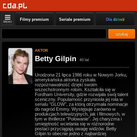
Filmy premium
Seriale premium
Dla dzieci
MENU
szukaj
AKTOR
Betty Gilpin
40 lat
Urodzona 21 lipca 1986 roku w Nowym Jorku,
amerykańska aktorka zyskała
rozpoznawalność dzięki swoim
wszechstronnym rolom. Kształciła się w
Fordham University, gdzie rozwijała swój talent
sceniczny. Popularność przyniosła jej rola w
serialu "GLOW", za którą otrzymała nominacje
do nagród Emmy. Występuje zarówno w
produkcjach telewizyjnych, jak i filmowych, w
tym w thrillerze "Polowanie". Jej charyzma i
umiejętność wcielania się w różnorodne
postaci przyciągają uwagę widzów. Betty
Gilpin to obecnie jedno z najbardziej