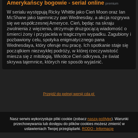
Amerykańscy bogowie - serial online
premium
W serialu występują Ricky Whittle jako Cień Moon oraz Ian
McShane jako tajemniczy pan Wednesday, a akcja rozgrywa
się we współczesnej Ameryce. Cień, będąc na skraju
zwolnienia z więzienia, otrzymuje druzgocącą wiadomość o
śmierci żony i przyjaciela w tragicznym wypadku. Zagubiony i
pozbawiony celu, spotyka enigmatycznego pana
Wednesdaya, który oferuje mu pracę. Ich spotkanie staje się
początkiem niezwykłej podróży, w której rzeczywistość
miesza się z mitologią. Wkrótce Cień odkrywa, że świat
skrywa tajemnice, których nie sposób wyjaśnić.
Przejdź do pełnej wersji cda.pl
Nasz serwis wykorzystuje pliki cookie (zobacz
naszą politykę
). Warunki
przechowywania lub dostępu do plików cookies możesz zmienić w
ustawieniach Twojej przeglądarki.
RODO - Informacje