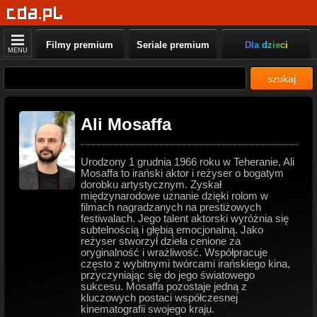
Filmy premium
Seriale premium
Dla dzieci
MENU
szukaj
Ali Mosaffa
Urodzony 1 grudnia 1966 roku w Teheranie, Ali
Mosaffa to irański aktor i reżyser o bogatym
dorobku artystycznym. Zyskał
międzynarodowe uznanie dzięki rolom w
filmach nagradzanych na prestiżowych
festiwalach. Jego talent aktorski wyróżnia się
subtelnością i głębią emocjonalną. Jako
reżyser stworzył dzieła cenione za
oryginalność i wrażliwość. Współpracuje
często z wybitnymi twórcami irańskiego kina,
przyczyniając się do jego światowego
sukcesu. Mosaffa pozostaje jedną z
kluczowych postaci współczesnej
kinematografii swojego kraju.