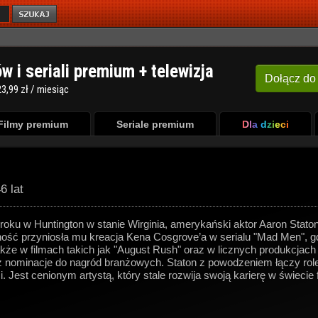
ów i seriali premium + telewizja
Dołącz
do
3,99 zł / miesiąc
Filmy premium
Seriale premium
Dla dzieci
6 lat
 roku w Huntington w stanie Wirginia, amerykański aktor Aaron Stat
ość przyniosła mu kreacja Kena Cosgrove’a w serialu "Mad Men", gdz
że w filmach takich jak "August Rush" oraz w licznych produkcjach t
ez nominacje do nagród branżowych. Staton z powodzeniem łączy ro
 Jest cenionym artystą, który stale rozwija swoją karierę w świecie fil