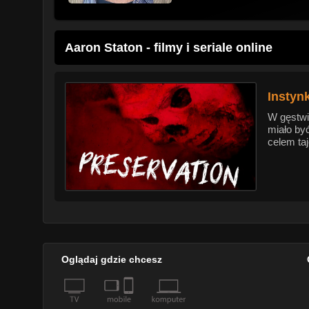
Aaron Staton - filmy i seriale online
Instynk
W gęstwi
miało by
celem ta
Oglądaj gdzie chcesz