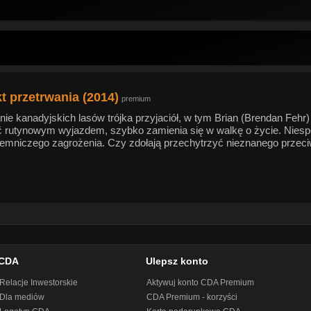
t przetrwania (2014)
premium
nie kanadyjskich lasów trójka przyjaciół, w tym Brian (Brendan Fehr
ć rutynowym wyjazdem, szybko zamienia się w walkę o życie. Niespod
jemniczego zagrożenia. Czy zdołają przechytrzyć nieznanego przeciw
CDA
Ulepsz konto
Relacje Inwestorskie
Aktywuj konto CDA Premium
Dla mediów
CDA Premium - korzyści