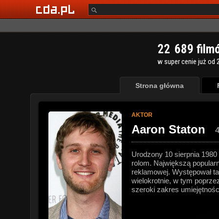
2
2
6
8
9
film
w super cenie już od 2
Strona główna
AKTOR
Aaron Staton
4
Urodzony 10 sierpnia 1980
rolom. Największą popularn
reklamowej. Występował tak
wielokrotnie, w tym poprz
szeroki zakres umiejętności.