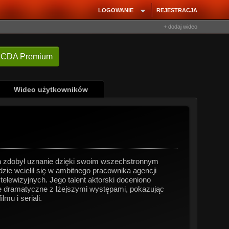
LOGOWANIE
REJESTRACJA
+ dodaj wideo
 CDA Premium
Wideo użytkowników
on zdobył uznanie dzięki swoim wszechstronnym
ie wcielił się w ambitnego pracownika agencji
elewizyjnych. Jego talent aktorski doceniono
le dramatyczne z lżejszymi występami, pokazując
mu i seriali.