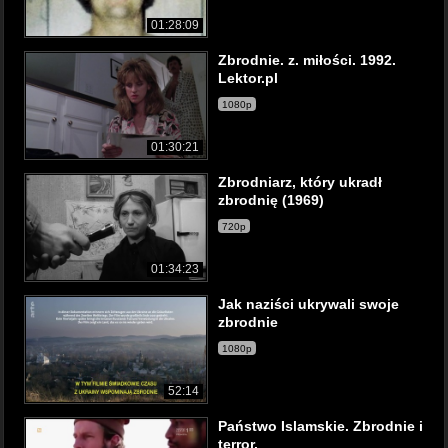
01:28:09
Zbrodnie. z. miłości. 1992.
Lektor.pl
1080p
01:30:21
Zbrodniarz, który ukradł
zbrodnię (1969)
720p
01:34:23
Jak naziści ukrywali swoje
zbrodnie
1080p
52:14
Państwo Islamskie. Zbrodnie i
terror.