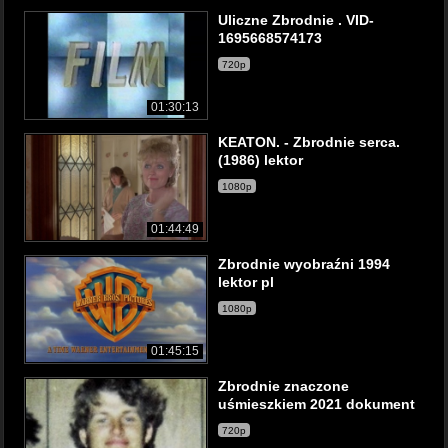
Uliczne Zbrodnie . VID-
1695668574173
720p
01:30:13
KEATON. - Zbrodnie serca.
(1986) lektor
1080p
01:44:49
Zbrodnie wyobraźni 1994
lektor pl
1080p
01:45:15
Zbrodnie znaczone
uśmieszkiem 2021 dokument
720p