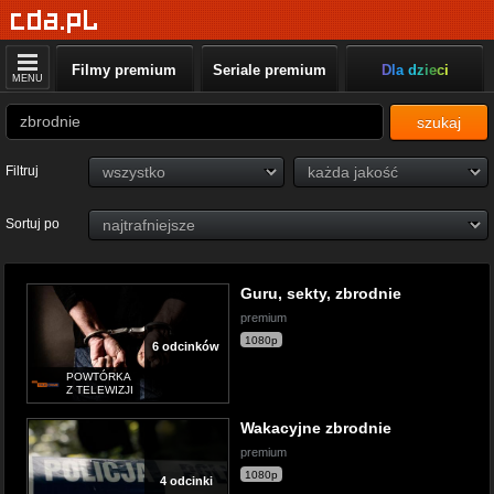
Filmy premium
Seriale premium
Dla dzieci
MENU
szukaj
Filtruj
Sortuj po
Guru, sekty, zbrodnie
premium
1080p
6 odcinków
POWTÓRKA
Z TELEWIZJI
Wakacyjne zbrodnie
premium
1080p
4 odcinki