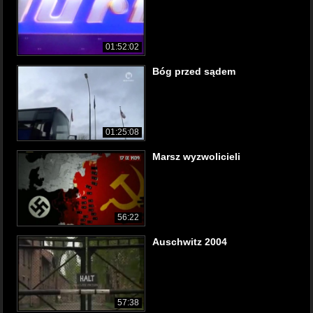
01:52:02
Bóg przed sądem
01:25:08
Marsz wyzwolicieli
56:22
Auschwitz 2004
57:38