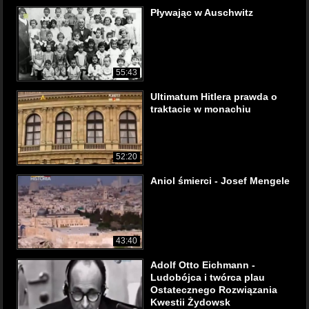
Pływając w Auschwitz
55:43
Ultimatum Hitlera prawda o
traktacie w monachiu
52:20
Aniol śmierci - Josef Mengele
43:40
Adolf Otto Eichmann -
Ludobójca i twórca plau
Ostatecznego Rozwiązania
Kwestii Żydowsk