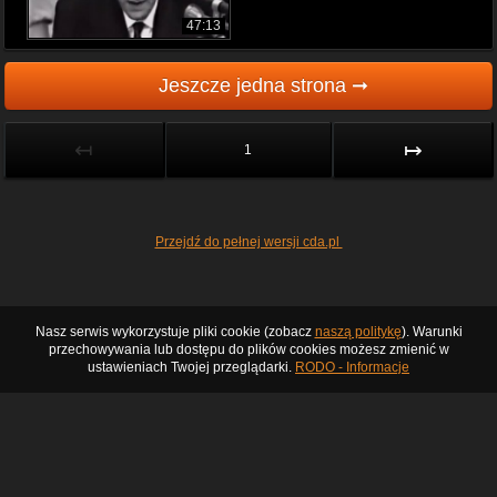
47:13
Jeszcze jedna strona ➞
↤
↦
1
Przejdź do pełnej wersji cda.pl
Nasz serwis wykorzystuje pliki cookie (zobacz
naszą politykę
). Warunki
przechowywania lub dostępu do plików cookies możesz zmienić w
ustawieniach Twojej przeglądarki.
RODO - Informacje