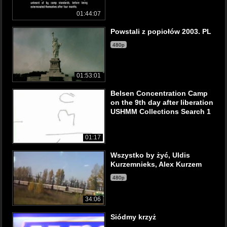
01:44:07
Powstali z popiołów 2003. PL
480p
01:53:01
Belsen Concentration Camp
on the 9th day after liberation
USHMM Collections Search 1
01:17
Wszystko by żyć, Uldis
Kurzemnieks, Alex Kurzem
480p
34:06
Siódmy krzyż