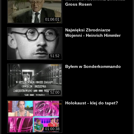
Gross Rosen
01:06:01
Najwięksi Zbrodniarze
Wojenni - Heinrich Himmler
51:52
Byłem w Sonderkommando
52:00
Holokaust - klej do tapet?
01:00:38