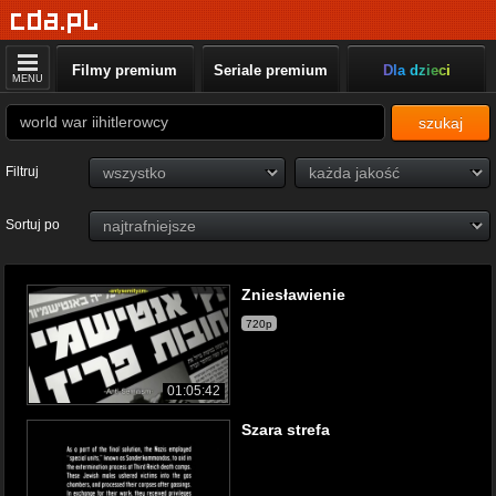
Filmy premium
Seriale premium
Dla dzieci
MENU
szukaj
Filtruj
Sortuj po
Zniesławienie
720p
01:05:42
Szara strefa