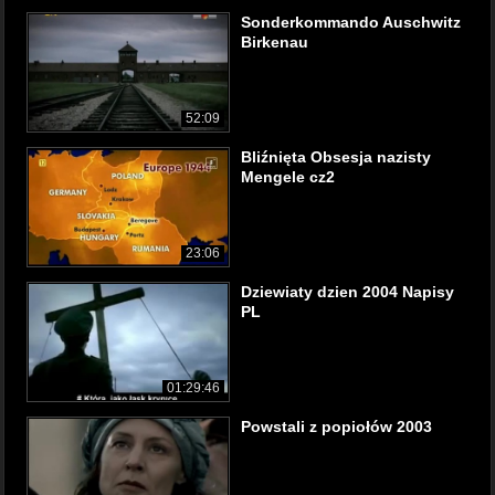
Sonderkommando Auschwitz
Birkenau
52:09
Bliźnięta Obsesja nazisty
Mengele cz2
23:06
Dziewiaty dzien 2004 Napisy
PL
01:29:46
Powstali z popiołów 2003