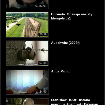
01:53:01
Bliźnięta. Obsesja nazisty
Mengele cz1
20:59
Auschwitz (2004r)
57:38
Anus Mundi
24:50
Stanisław Hantz Historia
mówiona Auschwitz Birkenau