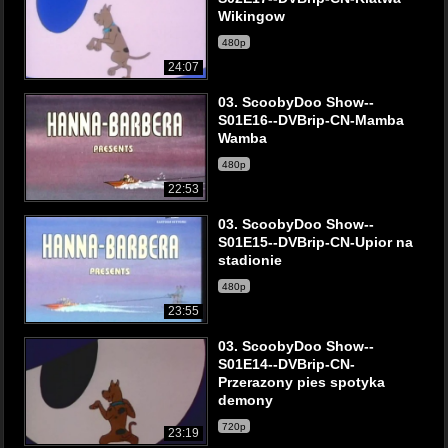
Wikingow
480p
24:07
03. ScoobyDoo Show--
S01E16--DVBrip-CN-Mamba
Wamba
480p
22:53
03. ScoobyDoo Show--
S01E15--DVBrip-CN-Upior na
stadionie
480p
23:55
03. ScoobyDoo Show--
S01E14--DVBrip-CN-
Przerazony pies spotyka
demony
720p
23:19