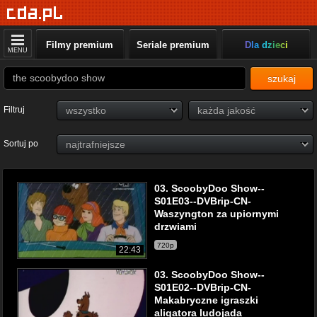
Filmy premium
Seriale premium
Dla dzieci
MENU
szukaj
Filtruj
Sortuj po
03. ScoobyDoo Show--
S01E03--DVBrip-CN-
Waszyngton za upiornymi
drzwiami
720p
22:43
03. ScoobyDoo Show--
S01E02--DVBrip-CN-
Makabryczne igraszki
aligatora ludojada