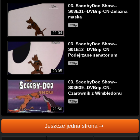
03. ScoobyDoo Show--
S03E31--DVBrip-CN-Zelazna
maska
720p
21:04
03. ScoobyDoo Show--
S01E12--DVBrip-CN-
Podejrzane sanatorium
720p
23:05
03. ScoobyDoo Show--
S03E39--DVBrip-CN-
Czarownik z Wimbledonu
720p
21:50
Jeszcze jedna strona ➞