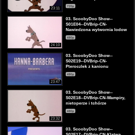
720p
23:11
03. ScoobyDoo Show--
S01E04--DVBrip-CN-
Nawiedzona wytwornia lodow
480p
24:10
03. ScoobyDoo Show--
S02E19--DVBrip-CN-
Pteroczlek z kanionu
480p
23:47
03. ScoobyDoo Show--
S02E18--DVBrip-CN-Wampiry,
nietoperze i tchórze
480p
23:32
03. ScoobyDoo Show--
S02E17--DVBrip-CN-Klatwa