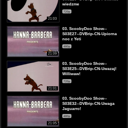
wiedzme
720p
21:03
03. ScoobyDoo Show--
S03E27--DVBrip-CN-Upiorna
noc z Yeti
480p
21:09
03. ScoobyDoo Show--
S03E25--DVBrip-CN-Uwazaj!
Williwaw!
720p
21:01
03. ScoobyDoo Show--
S03E32--DVBrip-CN-Uwaga
Jaguarro!
480p
21:05