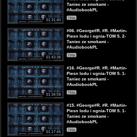
Taniec ze smokami -
#AudiobookPL
720p
01:31:40
#06. #George#R. #R. #Martin-
Piesn lodu i ognia-TOM 5. 2-
Taniec ze smokami -
#AudiobookPL
720p
01:43:36
#16. #George#R. #R. #Martin-
Piesn lodu i ognia-TOM 5. 1-
Taniec ze smokami -
#AudiobookPL
720p
01:34:59
#15. #George#R. #R. #Martin-
Piesn lodu i ognia-TOM 5. 1-
Taniec ze smokami -
#AudiobookPL
720p
01:17:45