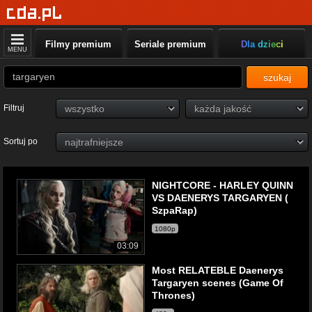
Filmy premium
Seriale premium
Dla dzieci
MENU
szukaj
Filtruj
Sortuj po
NIGHTCORE - HARLEY QUINN
VS DAENERYS TARGARYEN (
SzpaRap)
1080p
03:09
Most RELATEBLE Daenerys
Targaryen scenes (Game Of
Thrones)