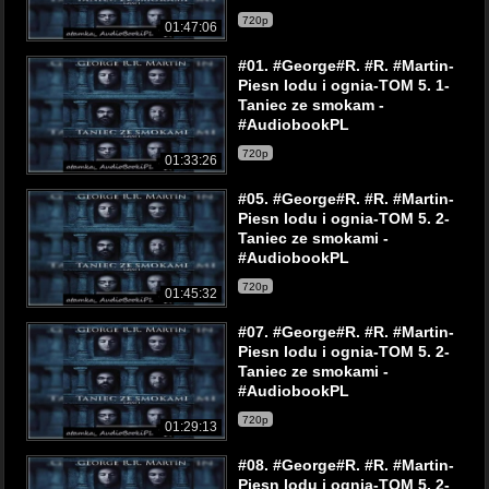
720p
01:47:06
#01. #George#R. #R. #Martin-
Piesn lodu i ognia-TOM 5. 1-
Taniec ze smokam -
#AudiobookPL
720p
01:33:26
#05. #George#R. #R. #Martin-
Piesn lodu i ognia-TOM 5. 2-
Taniec ze smokami -
#AudiobookPL
720p
01:45:32
#07. #George#R. #R. #Martin-
Piesn lodu i ognia-TOM 5. 2-
Taniec ze smokami -
#AudiobookPL
720p
01:29:13
#08. #George#R. #R. #Martin-
Piesn lodu i ognia-TOM 5. 2-