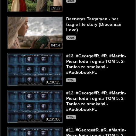
480p
19:12
Daenerys Targaryen - her
tragic life story (Draconian
Love)
720p
04:54
#13. #George#R. #R. #Martin-
Piesn lodu i ognia-TOM 5. 2-
Taniec ze smokami -
#AudiobookPL
720p
01:36:25
#12. #George#R. #R. #Martin-
Piesn lodu i ognia-TOM 5. 2-
Taniec ze smokami -
#AudiobookPL
720p
01:35:06
#11. #George#R. #R. #Martin-
Piesn lodu i ognia-TOM 5. 2-