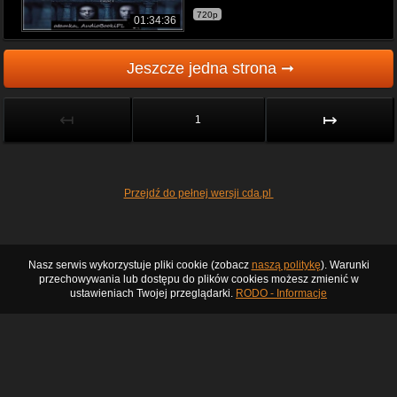
720p
01:34:36
Jeszcze jedna strona ➞
↤
↦
1
Przejdź do pełnej wersji cda.pl
Nasz serwis wykorzystuje pliki cookie (zobacz
naszą politykę
). Warunki
przechowywania lub dostępu do plików cookies możesz zmienić w
ustawieniach Twojej przeglądarki.
RODO - Informacje