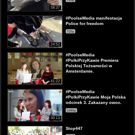
720p
58:37
#PoolseMedia manifestacja
Police for freedom
720p
24:52
#PoolseMedia
#PolkiPrzyKawie Premiera
Polskiej Tożsamości w
Amsterdamie.
41:22
#PoolseMedia
#PolkiPrzyKawie Moja Polska
odcinek 3. Zakazany owoc.
1080p
30:13
Stop447