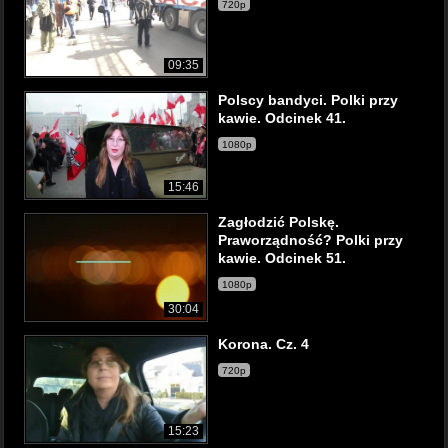
720p
09:35
Polscy bandyci. Polki przy
kawie. Odcinek 41.
1080p
15:46
Zagłodzić Polskę.
Praworządność? Polki przy
kawie. Odcinek 51.
1080p
30:04
Korona. Cz. 4
720p
15:23