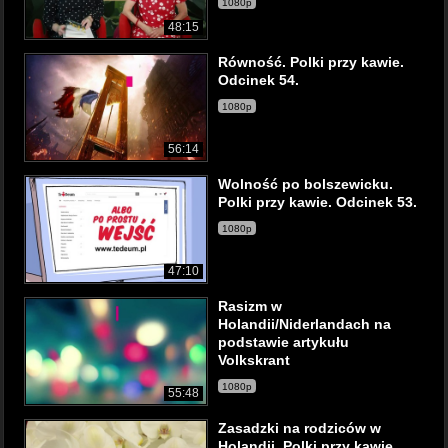
1080p
48:15
Równość. Polki przy kawie.
Odcinek 54.
1080p
56:14
Wolność po bolszewicku.
Polki przy kawie. Odcinek 53.
1080p
47:10
Rasizm w
Holandii/Niderlandach na
podstawie artykułu
Volkskrant
1080p
55:48
Zasadzki na rodziców w
Holandii. Polki przy kawie.