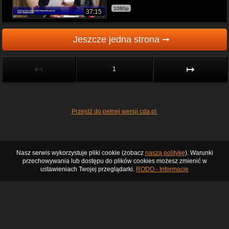
1080p
37:15
Jeszcze jedna strona ➞
↤
↦
1
Przejdź do pełnej wersji cda.pl
Nasz serwis wykorzystuje pliki cookie (zobacz
naszą politykę
). Warunki
przechowywania lub dostępu do plików cookies możesz zmienić w
ustawieniach Twojej przeglądarki.
RODO - Informacje