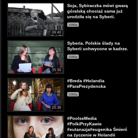
Soja, Sybiraczka mówi gwarą
góralską chociaż sama już
urodziła się na Syberii.
1080p
09:40
Syberia. Polskie ślady na
Syberii uchwycone w kadrze.
1080p
35:30
#Breda #Holandia
#ParaPrezydencka
1080p
20:36
#PoolseMedia
#PolkiPrzyKawie
#eutanazja#eugenika Śmierć
na życzenie w Holandii