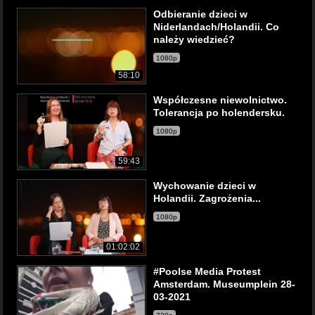
Odbieranie dzieci w
Niderlandach/Holandii. Co
należy wiedzieć?
1080p
58:10
Współczesne niewolnictwo.
Tolerancja po holendersku.
1080p
59:43
Wychowanie dzieci w
Holandii. Zagrożenia...
1080p
01:02:02
#Poolse Media Protest
Amsterdam. Museumplein 28-
03-2021