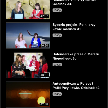
Odcinek 34.
1080p
42:07
Syberia projekt. Polki przy
kawie odcinek 31.
1080p
46:20
Holenderska prasa o Marszu
Niepodległości
1080p
48:21
Antysemityzm w Polsce?
Polki Przy kawie. Odcinek 42.
1080p
42:38