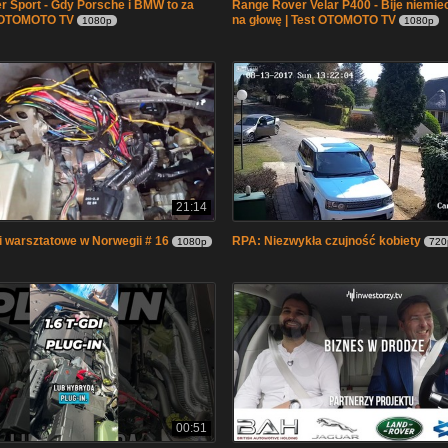
 Sport - Gdy Porsche i BMW to za
Range Rover Velar P400 - Bije niemie
t OTOMOTO TV
na głowę | Test OTOMOTO TV
1080p
1080p
21:14
 warsztatowe w Norwegii # 16
RPA: Niezwykła czujność kobiety
1080p
720
00:51