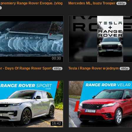
 premiery Range Rover Evoque. (vlog
Mercedes ML, Isuzu Trooper
480p
p
00:30
r - Days Of Range Rover Sport
Tesla i Range Rover w jednym
480p
480p
16:42