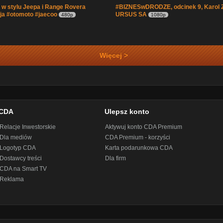
w stylu Jeepa i Range Rovera
#BIZNESwDRODZE, odcinek 9, Karol Z
ja #otomoto #jaecoo
URSUS SA
480p
1080p
Więcej >
CDA
Ulepsz konto
Relacje Inwestorskie
Aktywuj konto CDA Premium
Dla mediów
CDA Premium - korzyści
Logotyp CDA
Karta podarunkowa CDA
Dostawcy treści
Dla firm
CDA na Smart TV
Reklama