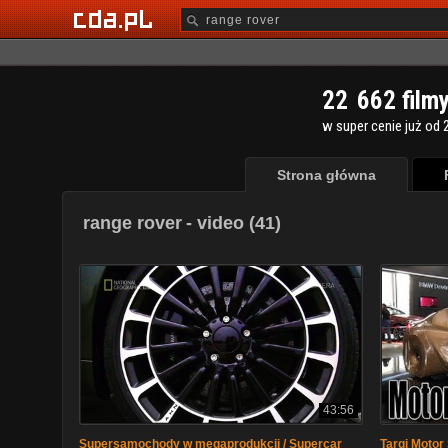
2
2
6
6
2
film
w super cenie już od 2
Strona główna
range rover
- video (41)
43:56
Supersamochody w megaprodukcji / Supercar
Targi Motor