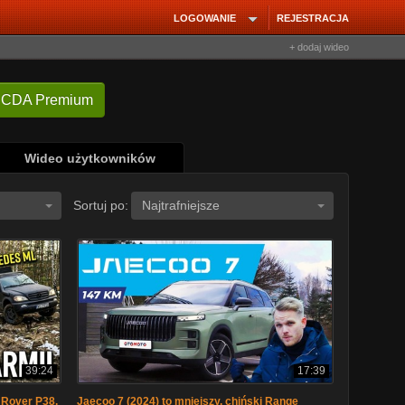
LOGOWANIE
REJESTRACJA
+ dodaj wideo
 CDA Premium
Wideo użytkowników
Sortuj po:
Najtrafniejsze
39:24
17:39
 Rover P38,
Jaecoo 7 (2024) to mniejszy, chiński Range