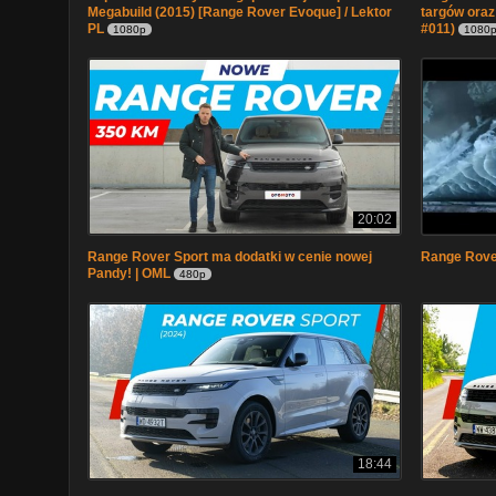
Megabuild (2015) [Range Rover Evoque] / Lektor
targów oraz
PL
#011)
1080p
1080
20:02
Range Rover Sport ma dodatki w cenie nowej
Range Rove
Pandy! | OML
480p
18:44