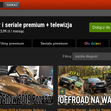
y i seriale premium + telewizja
Dołącz
do
3,99 zł / miesiąc
Filmy premium
Seriale premium
Dla dzieci
Filtruj
każda długość
07:59
 Show 2019 w Poznaniu. Relacja z
OFFRoad Na Warmii - Jeep XJ, Range