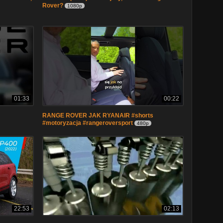
Rover?
1080p
01:33
00:22
RANGE ROVER JAK RYANAIR #shorts
#motoryzacja #rangeroversport
480p
22:53
02:13