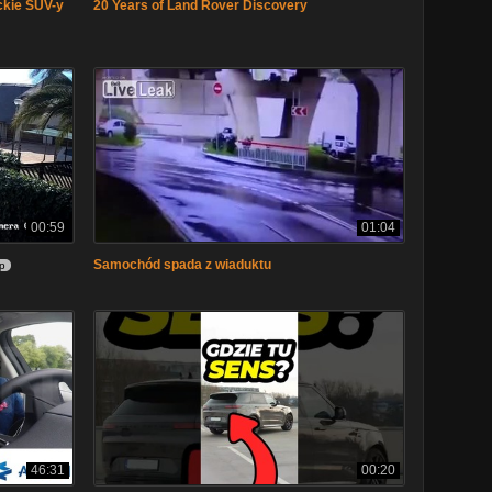
ckie SUV-y
20 Years of Land Rover Discovery
00:59
01:04
Samochód spada z wiaduktu
p
46:31
00:20