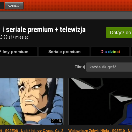
y i seriale premium + telewizja
Dołącz
do
3,99 zł / miesiąc
Filmy premium
Seriale premium
Dla dzieci
Filtruj
każda długość
21:18
) - S02E08 - Uciekinierzy Czasu, Cz. 2
Wojownicze Żółwie Ninja - S03E10 - Ni