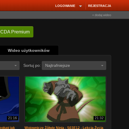
LOGOWANIE
REJESTRACJA
+ dodaj wideo
 CDA Premium
Wideo użytkowników
Sortuj po:
Najtrafniejsze
21:16
21:32
egłupi jak
Wojownicze Żółwie Ninja - S03E12 - Lekcja Życia