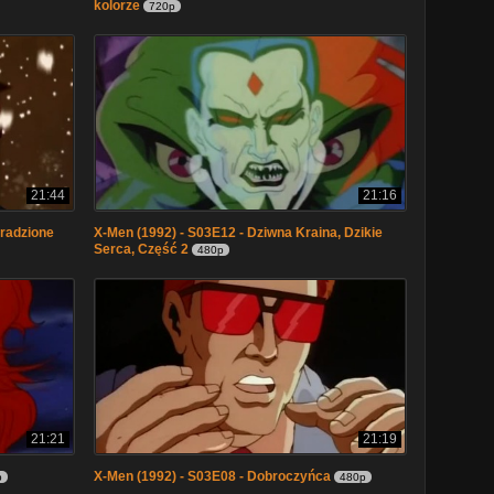
kolorze
720p
21:44
21:16
Skradzione
X-Men (1992) - S03E12 - Dziwna Kraina, Dzikie
Serca, Część 2
480p
21:21
21:19
X-Men (1992) - S03E08 - Dobroczyńca
p
480p