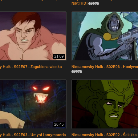
Nikt [HD]
720p
21:09
 Hulk - S02E07 - Zagubiona wioska
Niesamowity Hulk - S02E06 - Hoolywo
720p
20:45
 Hulk - S02E03 - Umysł i antymateria
Niesamowity Hulk - S02E02 - Ścieżk