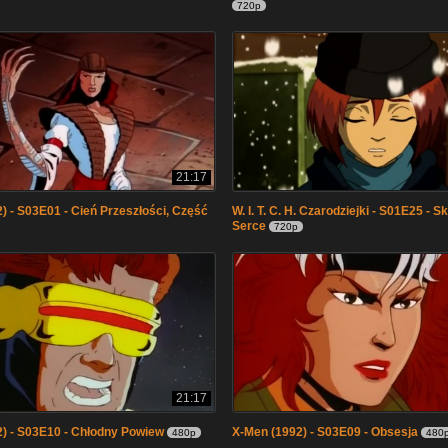
720p
21:17
) - S03E01 - Cień Przeszłości, Część
W. I. T. C. H. Czarodziejki - S01E25 - 
Serce
720p
21:17
) - S03E10 - Chłodny Powiew
X-Men (1992) - S03E09 - Obsesja
480p
480