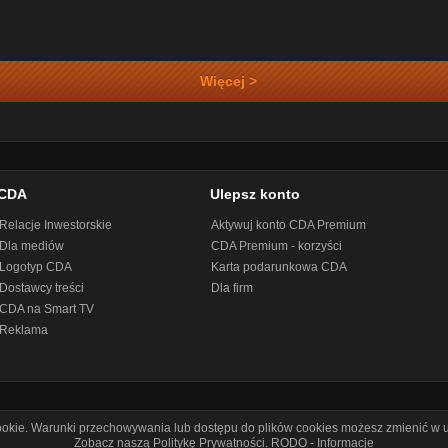
Więcej >
CDA
Ulepsz konto
Relacje Inwestorskie
Aktywuj konto CDA Premium
Dla mediów
CDA Premium - korzyści
Logotyp CDA
Karta podarunkowa CDA
Dostawcy treści
Dla firm
CDA na Smart TV
Reklama
cookie. Warunki przechowywania lub dostępu do plików cookies możesz zmienić w u
Zobacz naszą Politykę Prywatności
.
RODO - Informacje