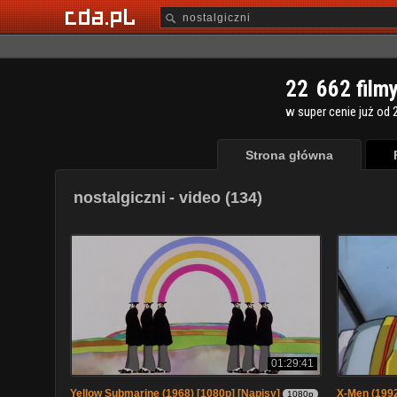
2
2
6
6
2
film
w super cenie już od 2
Strona główna
nostalgiczni
- video (134)
01:29:41
Yellow Submarine (1968) [1080p] [Napisy]
X-Men (1992
1080p