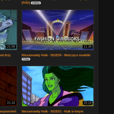
[FHD]
1080p
21:08
21:36
od drży
Niesamowity Hulk - S02E05 - Walczące modelki
720p
21:10
20:19
a wspomnień
Niesamowity Hulk - S02E01 - Hulk w innym