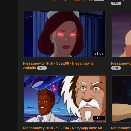
480p
21:08
Niesamowity Hulk - S02E08 - Niesamowite
Niesamowity
zadanie
720p
720p
21:09
Niesamowity Hulk - S02E04 - Nazywają mnie Mr.
Niesamowity