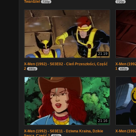
Twardziel
720p
720p
21:19
X-Men (1992) - S03E02 - Cień Przeszłości, Część
X-Men (1992
2
1
480p
480p
21:16
X-Men (1992) - S03E11 - Dziwna Kraina, Dzikie
X-Men (1992
Serca, Część 1
480p