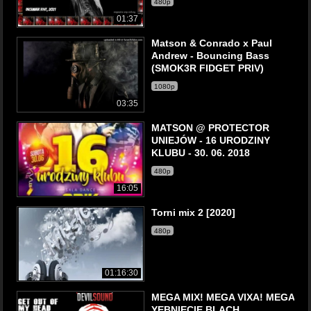
480p
01:37
Matson & Conrado x Paul
Andrew - Bouncing Bass
(SMOK3R FIDGET PRIV)
1080p
03:35
MATSON @ PROTECTOR
UNIEJÓW - 16 URODZINY
KLUBU - 30. 06. 2018
480p
16:05
Torni mix 2 [2020]
480p
01:16:30
MEGA MIX! MEGA VIXA! MEGA
YEBNIĘCIE BLACH