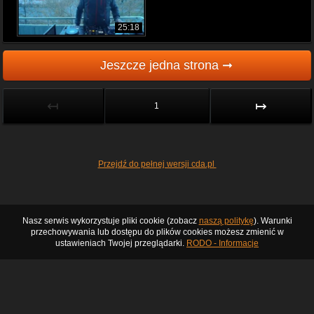
25:18
Jeszcze jedna strona ➞
↤
↦
1
Przejdź do pełnej wersji cda.pl
Nasz serwis wykorzystuje pliki cookie (zobacz
naszą politykę
). Warunki
przechowywania lub dostępu do plików cookies możesz zmienić w
ustawieniach Twojej przeglądarki.
RODO - Informacje