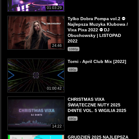
01:03:29
Tylko Dobra Pompa vol.2 ⛔
Najlepsza Muzyka Klubowa /
Vixa Pixa 2022 ⛔ DJ
Obuchowsky | LISTOPAD
2022
24:46
1080p
Torni - April Club Mix [2022]
480p
01:00:42
CHRISTMAS VIXA
ŚWIĄTECZNE NUTY 2025
D4NTE VOL. 5 WIGILIA 2025
480p
14:22
GRUDZIEŃ 2025 NAJLEPSZA