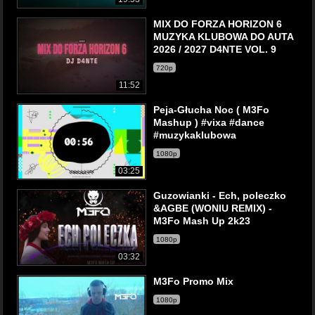
MIX DO FORZA HORIZON 6
MUZYKA KLUBOWA DO AUTA
2026 / 2027 D4NTE VOL. 9
720p
11:52
Peja-Głucha Noc ( M3Fo
Mashup ) #vixa #dance
#muzykaklubowa
1080p
03:25
Guzowianki - Ech, poleczko
&AGBE (WONIU REMIX) -
M3Fo Mash Up 2k23
1080p
03:32
M3Fo Promo Mix
1080p