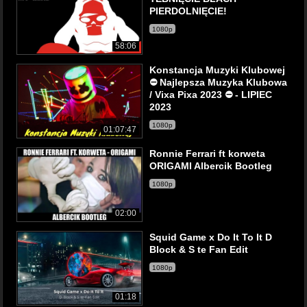
PIERDOLNIĘCIE!
1080p
58:06
Konstancja Muzyki Klubowej
⛔ Najlepsza Muzyka Klubowa
/ Vixa Pixa 2023 ⛔ - LIPIEC
2023
1080p
01:07:47
Ronnie Ferrari ft korweta
ORIGAMI Albercik Bootleg
1080p
02:00
Squid Game x Do It To It D
Block & S te Fan Edit
1080p
01:18