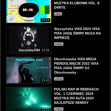
MUZYKA KLUBOWA VOL. 8
D4NTE
480p
18:04
Styczyńska VIXA 2024 VIXA
PIXA JADĄ ŚWIRY MUZA NA
IMPREZĘ
1080p
22:59
Obuchowska VIXA MEGA
PIERDOLNIĘCIE 2022 VIXA
PIXA JADĄ ŚWIRY DJ
Obuchowsky
1080p
23:45
POLSKI RAP W REMIXACH
VOL. 1 CZERWIEC 2024
MUZYKA DO AUTA 2024
NAJLEPSZE REMIXY
1080p
19:53