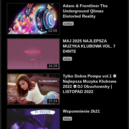
Adaro & Frontliner The
Underground Qlimax
Distorted Reality
1080p
02:05
MAJ 2025 NAJLEPSZA
MUZYKA KLUBOWA VOL. 7
D4NTE
480p
16:29
Tylko Dobra Pompa vol.1 ⛔
Najlepsza Muzyka Klubowa
2022 ⛔ DJ Obuchowsky |
LISTOPAD 2022
25:24
Wspomnienie 2k21
480p