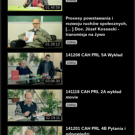
1080p
01:46:58
Procesy powstawania i
rozwoju ruchów społecznych,
[... ] Doc. Józef Kossecki -
transmisja na żywo
1080p
01:28:12
141208 CAH PRL 5A Wykład
1080p
03:06:30
141118 CAH PRL 2A wykład
movie
1080p
02:19:11
141201 CAH PRL 4B Pytania i
odpowiedzi