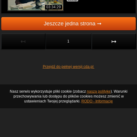
03:34:29
Jeszcze jedna strona ➞
↤
↦
1
Przejdź do pełnej wersji cda.pl
Nasz serwis wykorzystuje pliki cookie (zobacz
naszą politykę
). Warunki
przechowywania lub dostępu do plików cookies możesz zmienić w
ustawieniach Twojej przeglądarki.
RODO - Informacje