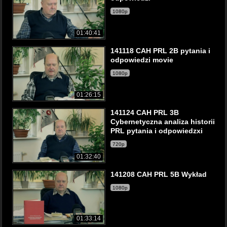
1080p
01:40:41
141118 CAH PRL 2B pytania i
odpowiedzi movie
1080p
01:26:15
141124 CAH PRL 3B
Cybernetyczna analiza historii
PRL pytania i odpowiedzxi
720p
01:32:40
141208 CAH PRL 5B Wykład
1080p
01:33:14