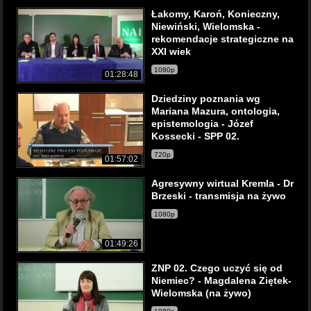
Łakomy, Karoń, Konieczny,
Niewiński, Wielomska -
rekomendacje strategiczne na
XXI wiek
1080p
01:28:48
Dziedziny poznania wg
Mariana Mazura, ontologia,
epistemologia - Józef
Kossecki - SPP 02.
720p
01:57:02
Agresywny wirtual Kremla - Dr
Brzeski - transmisja na żywo
1080p
01:49:26
ZNP 02. Czego uczyć się od
Niemiec? - Magdalena Ziętek-
Wielomska (na żywo)