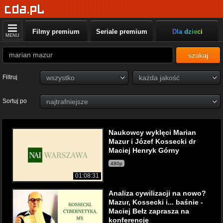
Filmy premium
Seriale premium
Dla dzieci
MENU
szukaj
Filtruj
Sortuj po
Naukowcy wyklęci Marian
Mazur i Józef Kossecki dr
Maciej Henryk Górny
480p
01:08:31
Analiza cywilizacji na nowo?
Mazur, Kossecki i... baśnie -
Maciej Bełz zaprasza na
konferencję