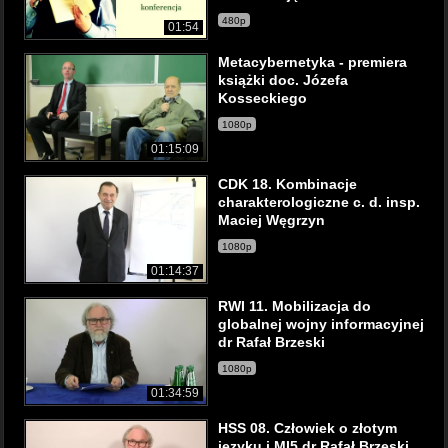
480p
01:54
Metacybernetyka - premiera
książki doc. Józefa
Kosseckiego
1080p
01:15:09
CDK 18. Kombinacje
charakterologiczne c. d. insp.
Maciej Węgrzyn
1080p
01:14:37
RWI 11. Mobilizacja do
globalnej wojny informacyjnej
dr Rafał Brzeski
1080p
01:34:59
HSS 08. Człowiek o złotym
języku i MI5 dr Rafał Brzeski