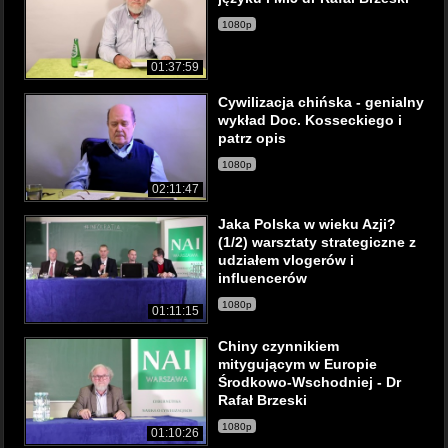
1080p
01:37:59
Cywilizacja chińska - genialny
wykład Doc. Kosseckiego i
patrz opis
1080p
02:11:47
Jaka Polska w wieku Azji?
(1/2) warsztaty strategiczne z
udziałem vlogerów i
influencerów
1080p
01:11:15
Chiny czynnikiem
mitygującym w Europie
Środkowo-Wschodniej - Dr
Rafał Brzeski
1080p
01:10:26