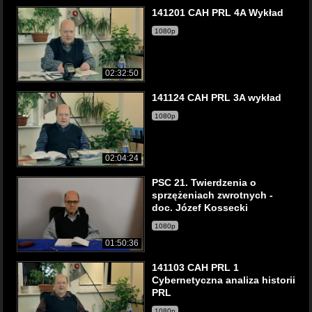
141201 CAH PRL 4A Wykład
1080p
02:32:50
141124 CAH PRL 3A wykład
1080p
02:04:24
PSC 21. Twierdzenia o
sprzężeniach zwrotnych -
doc. Józef Kossecki
1080p
01:50:36
141103 CAH PRL 1
Cybernetyczna analiza historii
PRL
1080p