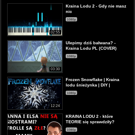
Kraina Lodu 2 - Gdy nie masz
nic
1080p
02:55
Ulepimy dziś bałwana? -
Kraina Lodu PL (COVER)
1080p
03:30
Frozen Snowflake | Kraina
lodu śnieżynka | DIY |
1080p
12:24
KRAINA LODU 2 - które
TEORIE się sprawdziły?
1080p