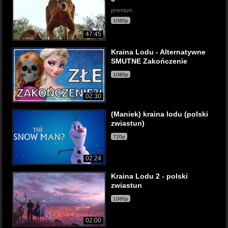
premium
1080p
47:45
Kraina Lodu - Alternatywne
SMUTNE Zakończenie
1080p
02:30
(Maniek) kraina lodu (polski
zwiastun)
720p
02:24
Kraina Lodu 2 - polski
zwiastun
1080p
02:00