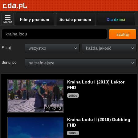
Filmy premium
Seriale premium
Dla dzieci
MENU
szukaj
Filtruj
Sortuj po
Kraina Lodu I (2013) Lektor
FHD
1080p
01:42:13
Kraina Lodu II (2019) Dubbing
FHD
1080p