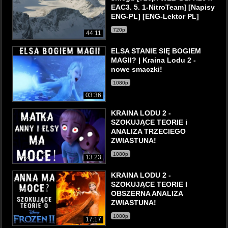
EAC3. 5. 1-NitroTeam] [Napisy
ENG-PL] [ENG-Lektor PL]
720p
44:11
ELSA STANIE SIĘ BOGIEM
MAGII? | Kraina Lodu 2 -
nowe smaczki!
1080p
03:36
KRAINA LODU 2 -
SZOKUJĄCE TEORIE i
ANALIZA TRZECIEGO
ZWIASTUNA!
1080p
13:23
KRAINA LODU 2 -
SZOKUJĄCE TEORIE I
OBSZERNA ANALIZA
ZWIASTUNA!
1080p
17:17