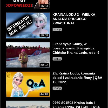
16:33
KRAINA LODU 2 - WIELKA
ANALIZA DRUGIEGO
ZWIASTUNA!
1080p
10:08
Ekspedycja Chiny, w
poszukiwaniu Shangri-La
Chińska Kraina Lodu, odc. 5
1080p
50:02
Zła Kraina Lodu, komunia
dzieci i zakładanie firmy | Q&A
12. 2022
1080p
44:18
0960 S01E03 Kraina lodu i
śniegu [720p. WEB-DL. H264.