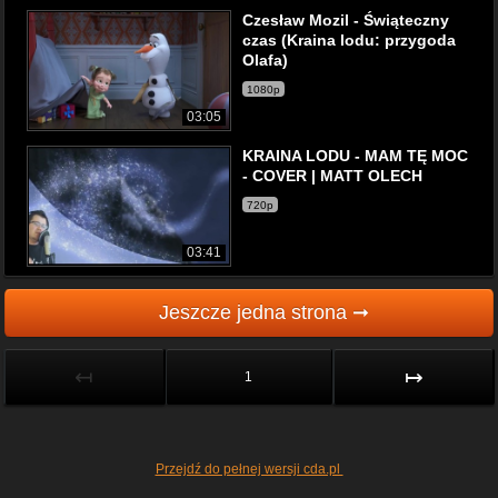
Czesław Mozil - Świąteczny
czas (Kraina lodu: przygoda
Olafa)
1080p
03:05
KRAINA LODU - MAM TĘ MOC
- COVER | MATT OLECH
720p
03:41
Jeszcze jedna strona ➞
↤
↦
1
Przejdź do pełnej wersji cda.pl