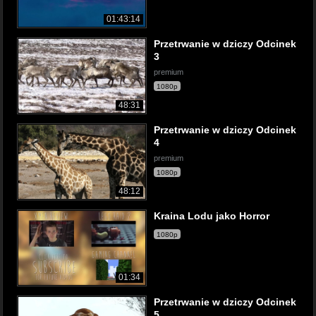
01:43:14
Przetrwanie w dziczy Odcinek
3
premium
1080p
48:31
Przetrwanie w dziczy Odcinek
4
premium
1080p
48:12
Kraina Lodu jako Horror
1080p
01:34
Przetrwanie w dziczy Odcinek
5