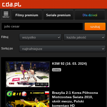
Filmy premium
Seriale premium
Dla dzieci
MENU
szukaj
Filtruj
Sortuj po
KSW 92 (16. 03. 2024)
1080p
04:39:19
Brazylia 2:1 Korea Północna
Mistrzostwa Świata 2010,
skrót meczu, Polski
komentarz HD