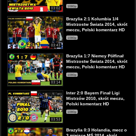
1080p
03:02
Brazylia 2:1 Kolumbia 1/4
Mistrzostw Świata 2014, skrót
meczu, Polski komentarz HD
1080p
03:43
Brazylia 1:7 Niemcy Półfinał
Mistrzostw Świata 2014, skrót
meczu, Polski komentarz HD
1080p
03:14
Inter 2:0 Bayern Finał Ligi
Mistrzów 2010, skrót meczu,
Polski komentarz HD
1080p
03:53
Brazylia 0:3 Holandia, mecz o
3 miejsce MŚ 2014, skrót