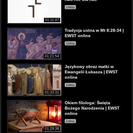
1080p
01:11:47
Tradycja ustna w Mt 8:28-34 |
EWST online
1080p
01:21:54
Językowy obraz matki w
Ewangelii Łukasza | EWST
online
1080p
01:33:31
Okiem filologa: Święta
Bożego Narodzenia | EWST
online
1080p
01:29:38