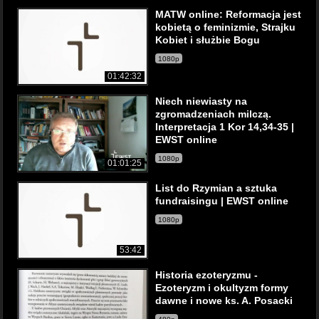
MATW online: Reformacja jest
kobietą o feminizmie, Strajku
Kobiet i służbie Bogu
1080p
01:42:32
Niech niewiasty na
zgromadzeniach milczą.
Interpretacja 1 Kor 14,34-35 |
EWST online
1080p
01:01:25
List do Rzymian a sztuka
fundraisingu | EWST online
1080p
53:42
Historia ezoteryzmu -
Ezoteryzm i okultyzm formy
dawne i nowe ks. A. Posacki