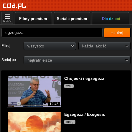
Filmy premium
Seriale premium
Dla dzieci
MENU
szukaj
Filtruj
Sortuj po
Chojecki i egzegeza
720p
12:46
Egzegeza / Exegesis
1080p