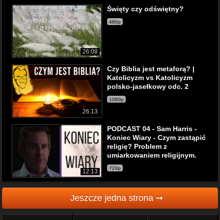
Święty czy odświętny?
480p
26:08
Czy Biblia jest metaforą? |
Katolicyzm vs Katolicyzm
polsko-jasełkowy odc. 2
1080p
26:13
PODCAST 04 - Sam Harris -
Koniec Wiary - Czym zastąpić
religię? Problem z
umiarkowaniem religijnym.
720p
12:13
Jeszcze jedna strona ➞