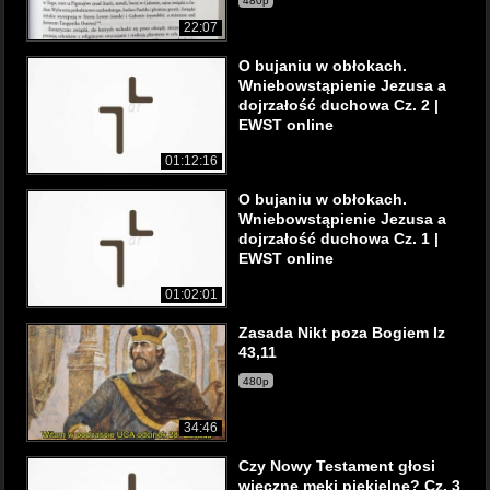
480p
22:07
O bujaniu w obłokach.
Wniebowstąpienie Jezusa a
dojrzałość duchowa Cz. 2 |
EWST online
01:12:16
O bujaniu w obłokach.
Wniebowstąpienie Jezusa a
dojrzałość duchowa Cz. 1 |
EWST online
01:02:01
Zasada Nikt poza Bogiem Iz
43,11
480p
34:46
Czy Nowy Testament głosi
wieczne męki piekielne? Cz. 3