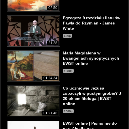
02:50
Egzegeza 9 rozdziału listu św
Pawła do Rzymian - James
White
480p
21:28
Maria Magdalena w
Ewangeliach synoptycznych |
EWST online
1080p
01:24:34
Co uczniowie Jezusa
zobaczyli w pustym grobie? J
20 okiem filologa | EWST
online
1080p
01:21:48
EWST online | Pismo nie do
nas. Ale dla nas