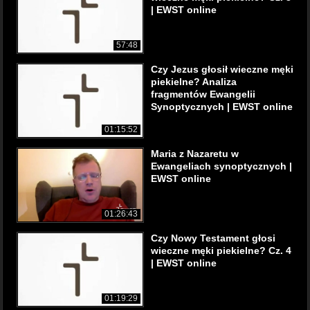
| EWST online
57:48
Czy Jezus głosił wieczne męki
piekielne? Analiza
fragmentów Ewangelii
Synoptycznych | EWST online
01:15:52
Maria z Nazaretu w
Ewangeliach synoptycznych |
EWST online
01:26:43
Czy Nowy Testament głosi
wieczne męki piekielne? Cz. 4
| EWST online
01:19:29