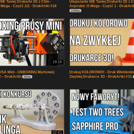
IE Taniej Drukarki 3D z Chin -
Ulepszanie NIE Taniej Drukarki 3D z C
 Mega - Część 2/2 - DrukArtki #18
Anycubic I3 Mega - Część 1 - DrukArt
1080p
19:16
RUSA Mini - UNBOXING Markowej
Drukuj KOLOROWO! - Druk Wielokolo
! - DrukArtki
Zwykłej Drukarce 3D - DrukArtki #31
480p
02:41