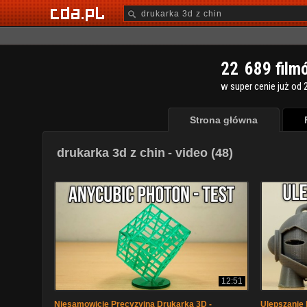
2
2
6
8
9
film
w super cenie już od 2
Strona główna
drukarka 3d z chin
- video (48)
12:51
Niesamowicie Precyzyjna Drukarka 3D -
Ulepszanie 