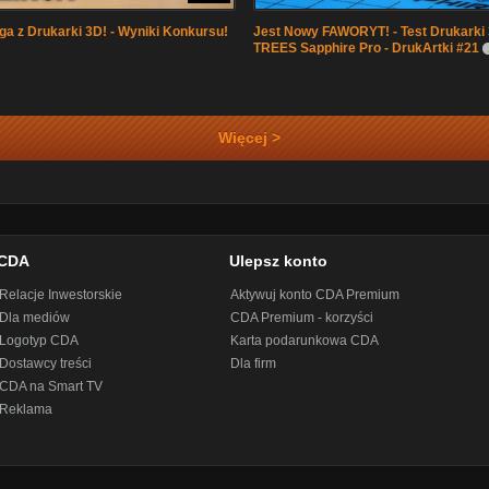
inga z Drukarki 3D! - Wyniki Konkursu!
Jest Nowy FAWORYT! - Test Drukark
TREES Sapphire Pro - DrukArtki #21
Więcej >
CDA
Ulepsz konto
Relacje Inwestorskie
Aktywuj konto CDA Premium
Dla mediów
CDA Premium - korzyści
Logotyp CDA
Karta podarunkowa CDA
Dostawcy treści
Dla firm
CDA na Smart TV
Reklama