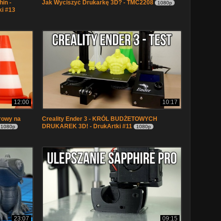
hin -
Jak Wyciszyć Drukarkę 3D? - TMC2208
1080p
ki #13
12:00
10:17
rowy na
Creality Ender 3 - KRÓL BUDŻETOWYCH
DRUKAREK 3D! - DrukArtki #11
1080p
1080p
23:07
09:15