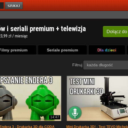
ów i seriali premium + telewizja
Dołącz
do
3,99 zł / miesiąc
Filmy premium
Seriale premium
Dla dzieci
Filtruj
każda długość
14:47
Endera 3 - Drukarka 3D dla CODA
Mini Drukarka 3D! - Test TEVO Michel