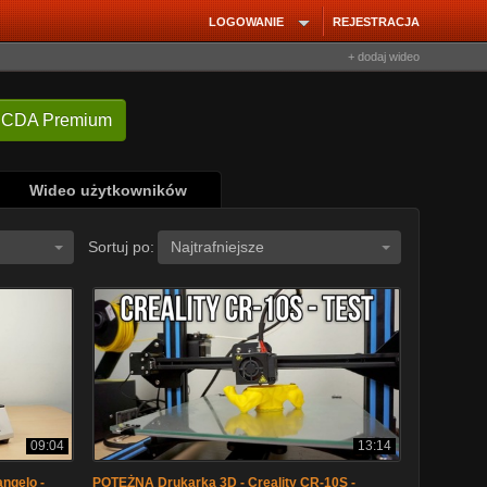
LOGOWANIE
REJESTRACJA
+ dodaj wideo
 CDA Premium
Wideo użytkowników
Sortuj po:
Najtrafniejsze
09:04
13:14
angelo -
POTĘŻNA Drukarka 3D - Creality CR-10S -