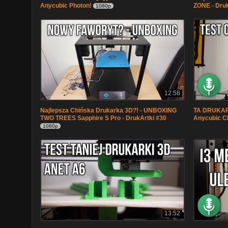
Anycubic Photon!
ZONE - Druk
1080p
12:58
Najlepsza Chińska Drukarka 3D?! - UNBOXING
TA DRUKARK
TWO TREES Sapphire S Pro - DrukArtki #30
Anycubic Ch
1080p
13:52