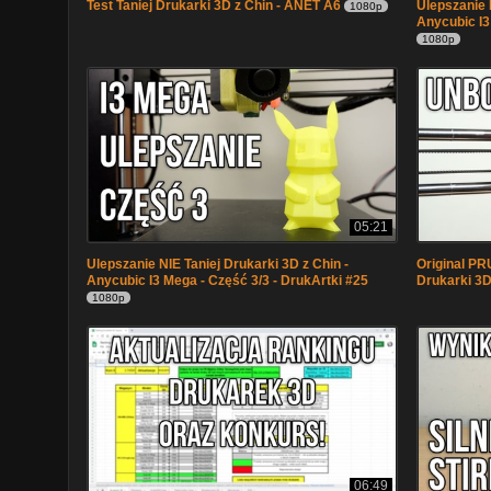
Test Taniej Drukarki 3D z Chin - ANET A6
Ulepszanie N
1080p
Anycubic I3
1080p
05:21
Ulepszanie NIE Taniej Drukarki 3D z Chin -
Original P
Anycubic I3 Mega - Część 3/3 - DrukArtki #25
Drukarki 3D
1080p
06:49