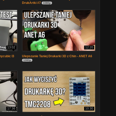
DrukArtki #7
1080p
13:02
12:20
nycubic I3
Ulepszanie Taniej Drukarki 3D z Chin - ANET A6
1080p
17:36
10:30