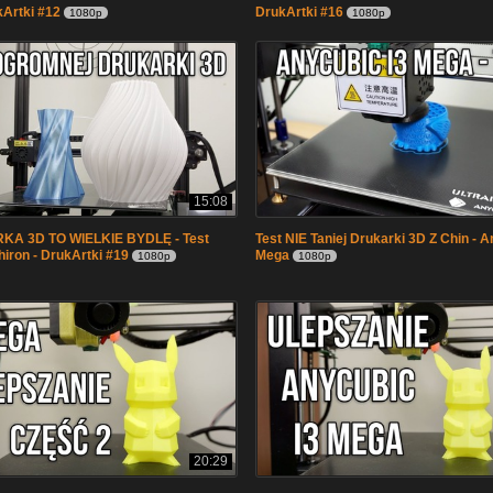
Artki #12
DrukArtki #16
1080p
1080p
15:08
A 3D TO WIELKIE BYDLĘ - Test
Test NIE Taniej Drukarki 3D Z Chin - A
iron - DrukArtki #19
Mega
1080p
1080p
20:29