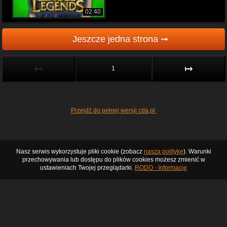
02:40
Jeszcze jedna strona ➞
↤
↦
1
Przejdź do pełnej wersji cda.pl
Nasz serwis wykorzystuje pliki cookie (zobacz
naszą politykę
). Warunki
przechowywania lub dostępu do plików cookies możesz zmienić w
ustawieniach Twojej przeglądarki.
RODO - Informacje