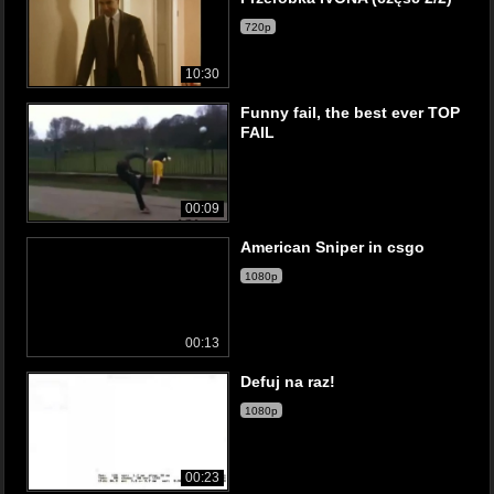
720p
10:30
Funny fail, the best ever TOP
FAIL
00:09
American Sniper in csgo
1080p
00:13
Defuj na raz!
1080p
00:23