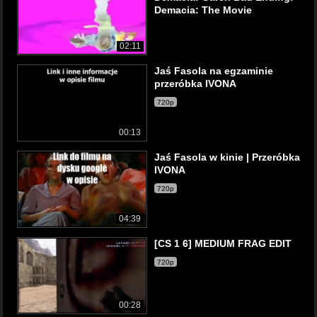
Demacia: The Movie
02:11
Jaś Fasola na egzaminie
przeróbka IVONA
720p
00:13
Jaś Fasola w kinie | Przeróbka
IVONA
720p
04:39
[CS 1 6] MEDIUM FRAG EDIT
720p
00:28