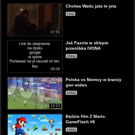
Cholwa Wadu jata te jeta
720p
07:55
Jaś Fasola w sklepie
przeróbka IVONA
1080p
08:09
Polska vs Niemcy w branży
gier wideo
1080p
10:23
Będzie film Z Mario.
GameFlash #6
1080p