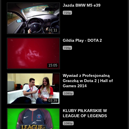
Jazda BMW M5 e39
720p
01:11
Gildia Play - DOTA 2
720p
15:05
Wywiad z Profesjonalną
Graczką w Dota 2 | Hall of
Games 2014
1080p
03:39
KLUBY PIŁKARSKIE W
LEAGUE OF LEGENDS
1080p