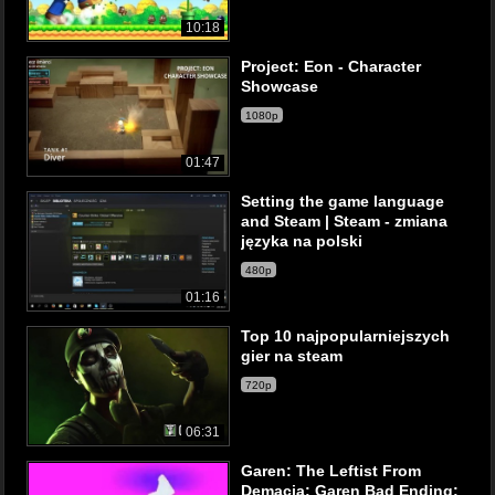
10:18
Project: Eon - Character
Showcase
1080p
01:47
Setting the game language
and Steam | Steam - zmiana
języka na polski
480p
01:16
Top 10 najpopularniejszych
gier na steam
720p
06:31
Garen: The Leftist From
Demacia: Garen Bad Ending: