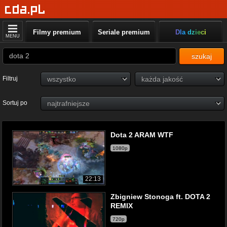
Filmy premium
Seriale premium
Dla dzieci
MENU
szukaj
Filtruj
Sortuj po
Dota 2 ARAM WTF
1080p
22:13
Zbigniew Stonoga ft. DOTA 2
REMIX
720p