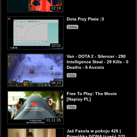
02:19
Dota Przy Piwie :3
1080p
10:01
Van - DOTA 2 - Silencer - 290
Intelligence Steal - 29 Kills - 0
Deaths - 6 Assists
720p
06:23
Free To Play: The Movie
[Napisy PL]
720p
01:11:35
Jaś Fasola w pokoju 426 |
Przeróbka IVONA (część 2/2)