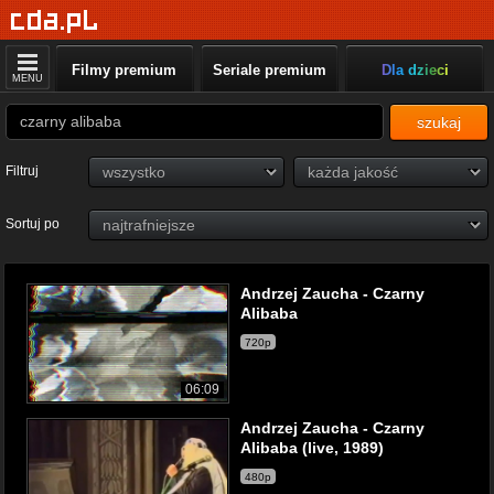
Filmy premium
Seriale premium
Dla dzieci
MENU
szukaj
Filtruj
Sortuj po
Andrzej Zaucha - Czarny
Alibaba
720p
06:09
Andrzej Zaucha - Czarny
Alibaba (live, 1989)
480p