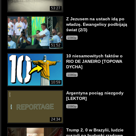
53:27
Z Jezusem na ustach idą po
władzę. Ewangelicy podbijają
świat (2/3)
1080p
51:52
10 niesamowitych faktów o
RIO DE JANEIRO [TOPOWA
DYCHA]
1080p
10:59
Argentyna pociąg niezgody
[LEKTOR]
1080p
24:34
Trump 2. 0 w Brazylii, ludzie
ruszyli na budynki rządowe