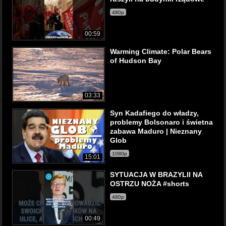
480p
00:59
Warming Climate: Polar Bears
of Hudson Bay
03:33
Syn Kadafiego do władzy,
problemy Bolsonaro i świetna
zabawa Maduro | Nieznany
Glob
1080p
15:01
SYTUACJA W BRAZYLII NA
OSTRZU NOŻA #shorts
480p
00:49