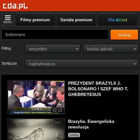
Filmy premium
Seriale premium
Dla dzieci
MENU
szukaj
Filtruj
Sortuj po
PREZYDENT BRAZYLII J.
BOLSONARO I SZEF WHO T.
GHEBREYESUS
02:13
Brazylia. Ewangelicka
rewolucja
1080p