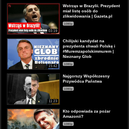
Wstrząs w Brazylii. Prezydent
miał listę osób do
zlikwidowania | Gazeta.pl
1080p
03:19
Chilijski kandydat na
prezydenta chwali Polskę i
#Muremzapolskimmurem |
Nieznany Glob
1080p
15:42
Najgorszy Współczesny
Przywódca Państwa
1080p
11:23
Kto odpowiada za pożar
Amazonii?
1080p