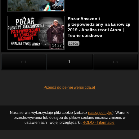
10:02
Pożar Amazonii
przepowiedziany na Eurowizji
2019 - Analiza teorii Atora |
Teorie spiskowe
1080p
14:27
↤
↦
1
Przejdź do pełnej wersji cda.pl
Nasz serwis wykorzystuje pliki cookie (zobacz
naszą politykę
). Warunki
przechowywania lub dostępu do plików cookies możesz zmienić w
ustawieniach Twojej przeglądarki.
RODO - Informacje