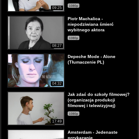
1080p
09:25
Piotr Machalica -
niepodziwiana śmierć
wybitnego aktora
1080p
08:27
Depeche Mode - Alone
(Tłumaczenie PL)
04:32
Jak zdać do szkoły filmowej?
(organizacja produkcji
filmowej i telewizyjnej)
1080p
17:49
Amsterdam - Jedenaste
przykazanie