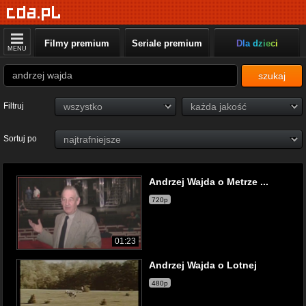
Filmy premium
Seriale premium
Dla dzieci
MENU
szukaj
Filtruj
Sortuj po
Andrzej Wajda o Metrze ...
720p
01:23
Andrzej Wajda o Lotnej
480p