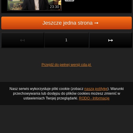
23:30
Jeszcze jedna strona ➞
↤
↦
1
Przejdź do pełnej wersji cda.pl
Nasz serwis wykorzystuje pliki cookie (zobacz
naszą politykę
). Warunki
przechowywania lub dostępu do plików cookies możesz zmienić w
ustawieniach Twojej przeglądarki.
RODO - Informacje