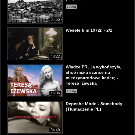
1080p
04:55
Wesele film 1972r. - 2/2
48:22
Władze PRL ją wykończyły,
choć miała szanse na
międzynarodową karierę -
Teresa Iżewska
1080p
15:06
Depeche Mode - Somebody
(Tłumaczenie PL)
04:40