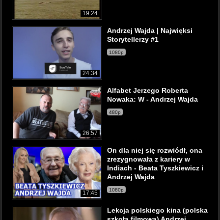
19:24
Andrzej Wajda | Najwięksi
Storytellerzy #1
1080p
24:34
Alfabet Jerzego Roberta
Nowaka: W - Andrzej Wajda
480p
26:57
On dla niej się rozwiódł, ona
zrezygnowała z kariery w
Indiach - Beata Tyszkiewicz i
Andrzej Wajda
1080p
17:45
Lekcja polskiego kina (polska
szkoła filmowa) Andrzej