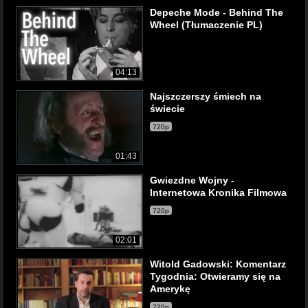
Depeche Mode - Behind The
Wheel (Tłumaczenie PL)
04:13
Najszczerszy śmiech na
świecie
720p
01:43
Gwiezdne Wojny -
Internetowa Kronika Filmowa
720p
02:01
Witold Gadowski: Komentarz
Tygodnia: Otwieramy się na
Amerykę
720p