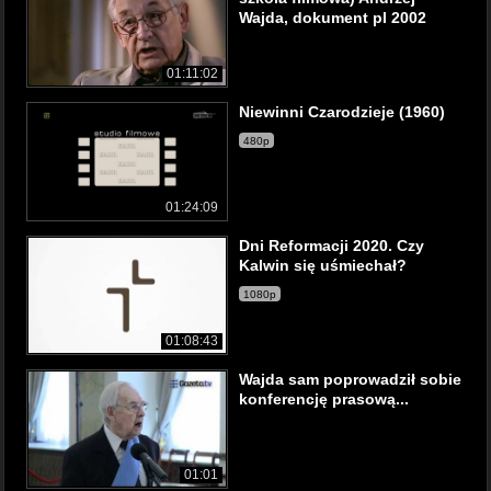
Wajda, dokument pl 2002
01:11:02
Niewinni Czarodzieje (1960)
480p
01:24:09
Dni Reformacji 2020. Czy
Kalwin się uśmiechał?
1080p
01:08:43
Wajda sam poprowadził sobie
konferencję prasową...
01:01