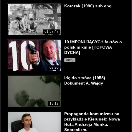
Korczak (1990) sub eng
01:57:47
10 IMPONUJĄCYCH faktów o
polskim kinie [TOPOWA
DYCHA]
1080p
08:30
Idę do słońca (1955)
Dokument A. Wajdy
13:12
Propaganda komunizmu na
przykładzie Kierunek: Nowa
Huta Andrzeja Munka.
Socrealizm.