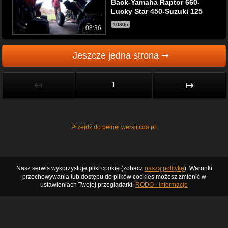
Back-Yamaha Raptor 660-
Lucky Star 450-Suzuki 125
1080p
08:36
Jeszcze jedna strona ➞
↤
↦
1
Przejdź do pełnej wersji cda.pl
Nasz serwis wykorzystuje pliki cookie (zobacz
naszą politykę
). Warunki
przechowywania lub dostępu do plików cookies możesz zmienić w
ustawieniach Twojej przeglądarki.
RODO - Informacje