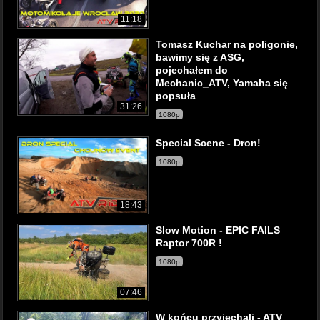
11:18
Tomasz Kuchar na poligonie,
bawimy się z ASG,
pojechałem do
Mechanic_ATV, Yamaha się
popsuła
31:26
1080p
Special Scene - Dron!
1080p
18:43
Slow Motion - EPIC FAILS
Raptor 700R !
1080p
07:46
W końcu przyjechali - ATV