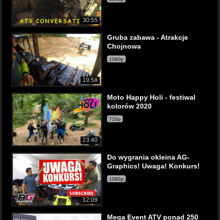
30:55
Gruba zabawa - Atrakcje
Chojnowa
1080p
19:58
Moto Happy Holi - festiwal
kolorów 2020
720p
23:40
Do wygrania okleina AG-
Graphics! Uwaga! Konkurs!
1080p
12:09
Mega Event ATV ponad 250