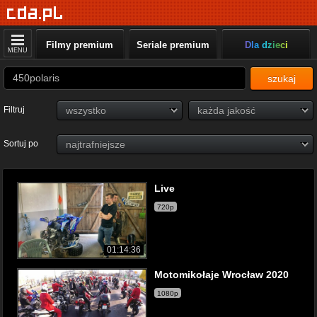
Filmy premium
Seriale premium
Dla dzieci
MENU
szukaj
Filtruj
Sortuj po
Live
720p
01:14:36
Motomikołaje Wrocław 2020
1080p