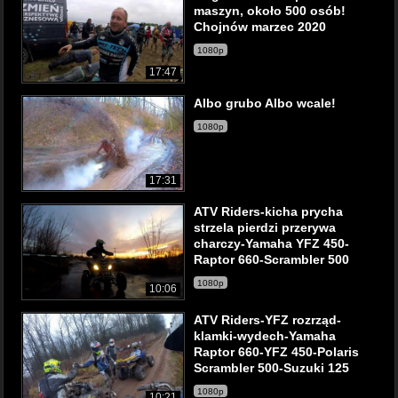
maszyn, około 500 osób!
Chojnów marzec 2020
1080p
17:47
Albo grubo Albo wcale!
1080p
17:31
ATV Riders-kicha prycha
strzela pierdzi przerywa
charczy-Yamaha YFZ 450-
Raptor 660-Scrambler 500
1080p
10:06
ATV Riders-YFZ rozrząd-
klamki-wydech-Yamaha
Raptor 660-YFZ 450-Polaris
Scrambler 500-Suzuki 125
1080p
10:21