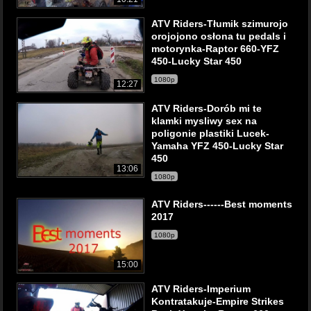
ATV Riders-Tłumik szimurojo
orojojono osłona tu pedals i
motorynka-Raptor 660-YFZ
450-Lucky Star 450
1080p
12:27
ATV Riders-Dorób mi te
klamki mysliwy sex na
poligonie plastiki Lucek-
Yamaha YFZ 450-Lucky Star
450
13:06
1080p
ATV Riders------Best moments
2017
1080p
15:00
ATV Riders-Imperium
Kontratakuje-Empire Strikes