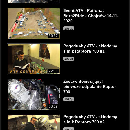
07:43
Event ATV - Patronat
Born2Ride - Chojnów 14-11-
2020
1080p
36:37
Pogaduchy ATV - składamy
silnik Raptora 700 #1
1080p
22:15
Zestaw docierający! -
pierwsze odpalanie Raptor
700
1080p
08:19
Pogaduchy ATV - składamy
silnik Raptora 700 #2
1080p