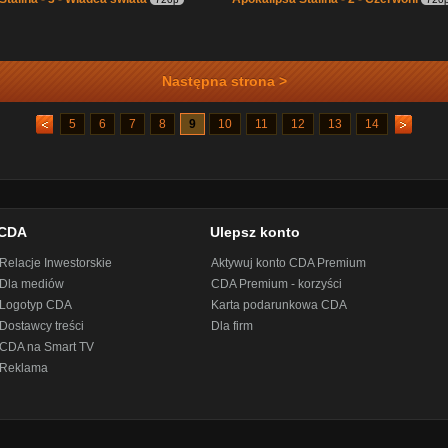
Następna strona >
5
6
7
8
9
10
11
12
13
14
CDA
Ulepsz konto
Relacje Inwestorskie
Aktywuj konto CDA Premium
Dla mediów
CDA Premium - korzyści
Logotyp CDA
Karta podarunkowa CDA
Dostawcy treści
Dla firm
CDA na Smart TV
Reklama