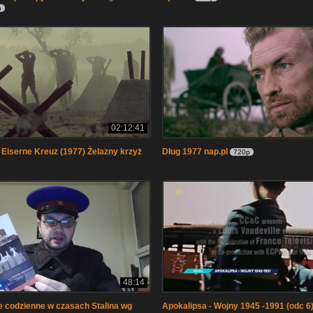
p
02:12:41
 Eiserne Kreuz (1977) Żelazny krzyż
Dług 1977 nap.pl
720p
48:14
e codzienne w czasach Stalina wg
Apokalipsa - Wojny 1945 -1991 (odc 6)