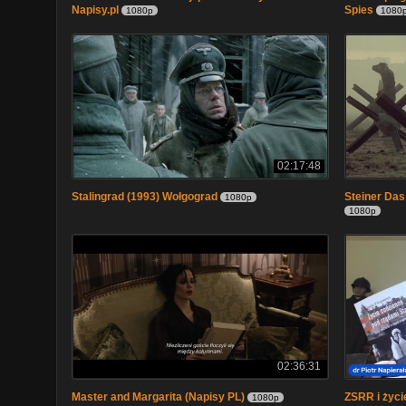
Napisy.pl
Spies
1080p
1080
02:17:48
Stalingrad (1993) Wołgograd
Steiner Das
1080p
1080p
02:36:31
Master and Margarita (Napisy PL)
ZSRR i życi
1080p