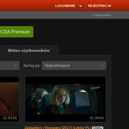
LOGOWANIE
REJESTRACJA
+ dodaj wideo
 CDA Premium
Wideo użytkowników
Sortuj po:
Najtrafniejsze
01:54:05
01:39:43
Zakładnicy / Hostages (2017) [Lektor PL]
1080p