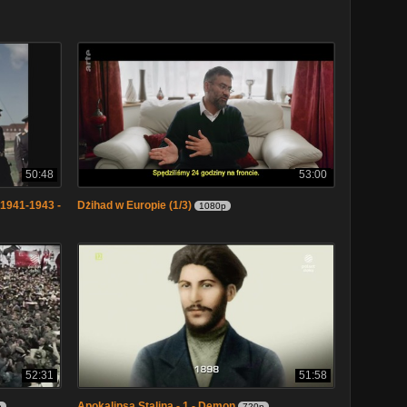
50:48
53:00
 1941-1943 -
Dżihad w Europie (1/3)
1080p
52:31
51:58
Apokalipsa Stalina - 1 - Demon
p
720p