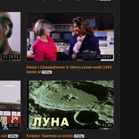
01:19:53
01:26:47
Honor i Chwała(Honor & Glory) sztuki walki 1992
lektor pl
720p
52:36
43:49
 ost
Księżyc Tajemnicza strefa
480p
720p