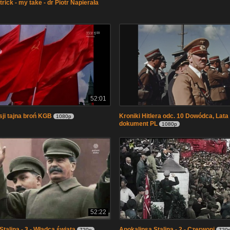
atrick - my take - dr Piotr Napierała
52:01
sji tajna broń KGB
Kroniki Hitlera odc. 10 Dowódca, Lata
1080p
dokument PL
1080p
52:22
talina - 3 - Władca świata
Apokalipsa Stalina - 2 - Czerwoni
720p
720