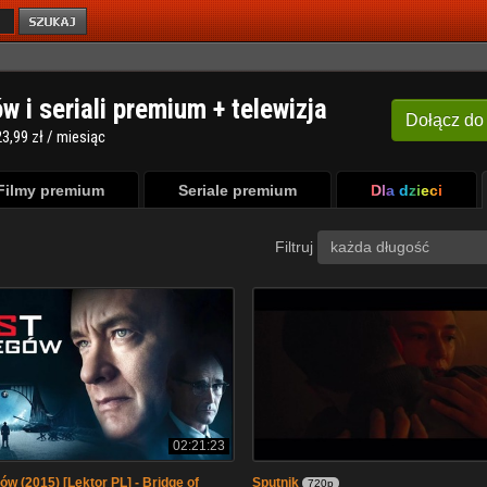
ów i seriali premium + telewizja
Dołącz
do
3,99 zł / miesiąc
Filmy premium
Seriale premium
Dla dzieci
Filtruj
każda długość
02:21:23
ów (2015) [Lektor PL] - Bridge of
Sputnik
720p