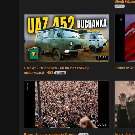
Sheili Fitzp
480p
42:53
UAZ 452 Buchanka - 60 lat bez rozwoju
Futbol w Ro
motoryzacji - 452
1080p
50:02
Borys Jelcyn, zdobycie Kremla
Apokalipsa S
720p