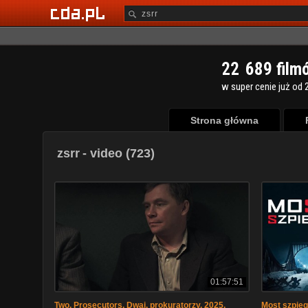
2
2
6
8
9
film
w super cenie już od 2
Strona główna
zsrr
- video (723)
01:57:51
Two. Prosecutors. Dwaj. prokuratorzy. 2025.
Most szpieg