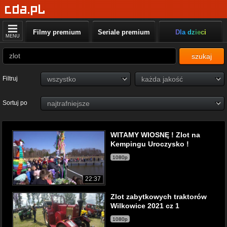
Filmy premium
Seriale premium
Dla dzieci
MENU
szukaj
Filtruj
Sortuj po
WITAMY WIOSNĘ ! Zlot na
Kempingu Uroczysko !
1080p
22:37
Zlot zabytkowych traktorów
Wilkowice 2021 cz 1
1080p