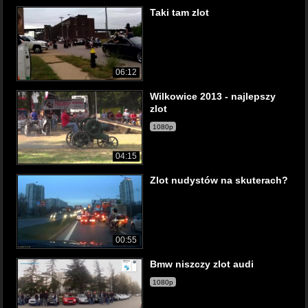
Taki tam zlot
06:12
Wilkowice 2013 - najlepszy
zlot
1080p
04:15
Zlot nudystów na skuterach?
00:55
Bmw niszczy zlot audi
1080p