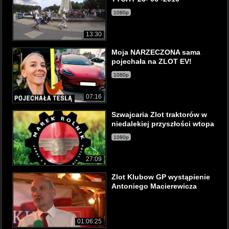
1080p
13:30
Moja NARZECZONA sama
pojechała na ZLOT EV!
1080p
07:16
Szwajcaria Zlot traktorów w
niedalekiej przyszłości wtopa
1080p
27:09
Zlot Klubow GP wystąpienie
Antoniego Macierewicza
01:06:25