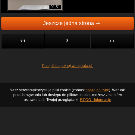
01:51
Jeszcze jedna strona ➞
↤
↦
3
Przejdź do pełnej wersji cda.pl
Nasz serwis wykorzystuje pliki cookie (zobacz
naszą politykę
). Warunki
przechowywania lub dostępu do plików cookies możesz zmienić w
ustawieniach Twojej przeglądarki.
RODO - Informacje