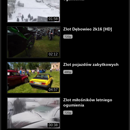
01:58
Zlot Dębowiec 2k16 [HD]
720p
02:12
Zlot pojazdów zabytkowych
480p
04:57
Zlot miłośników letniego
ogumienia
720p
00:38