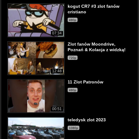
kogut CR7 #3 zlot fanów
cristiano
480p
07:34
Zlot fanów Moondrive,
Poznań & Kolacja z widzką!
720p
12:48
11 Zlot Patronów
480p
00:51
teledysk zlot 2023
1080p