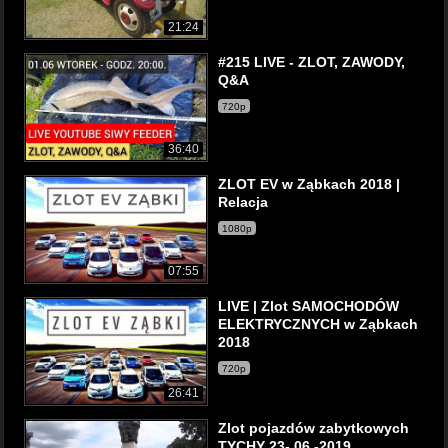
21:24
#215 LIVE - ZLOT, ZAWODY,
Q&A
720p
36:40
ZLOT EV w Ząbkach 2018 |
Relacja
1080p
07:55
LIVE | Zlot SAMOCHODÓW
ELEKTRYCZNYCH w Ząbkach
2018
720p
26:41
Zlot pojazdów zabytkowych
TYCHY 23- 06 -2019