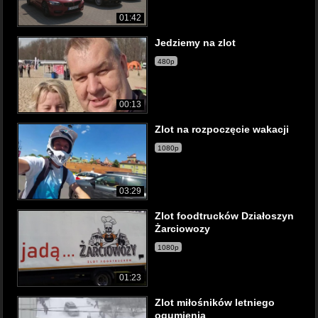
01:42
Jedziemy na zlot
480p
00:13
Zlot na rozpoczęcie wakacji
1080p
03:29
Zlot foodtrucków Działoszyn
Żarciowozy
1080p
01:23
Zlot miłośników letniego
ogumienia