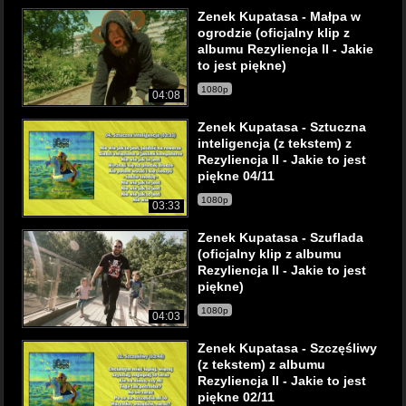
Zenek Kupatasa - Małpa w
ogrodzie (oficjalny klip z
albumu Rezyliencja II - Jakie
to jest piękne)
1080p
04:08
Zenek Kupatasa - Sztuczna
inteligencja (z tekstem) z
Rezyliencja II - Jakie to jest
piękne 04/11
1080p
03:33
Zenek Kupatasa - Szuflada
(oficjalny klip z albumu
Rezyliencja II - Jakie to jest
piękne)
1080p
04:03
Zenek Kupatasa - Szczęśliwy
(z tekstem) z albumu
Rezyliencja II - Jakie to jest
piękne 02/11