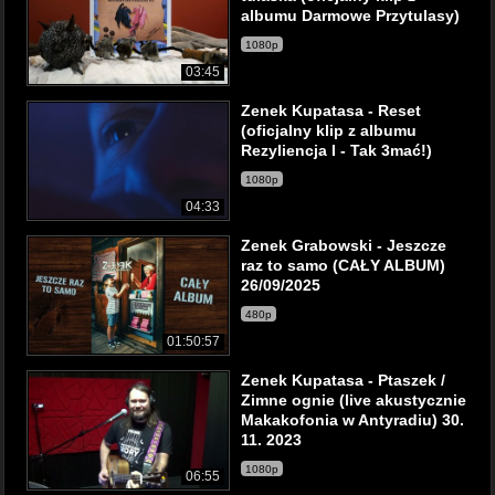
albumu Darmowe Przytulasy)
1080p
03:45
Zenek Kupatasa - Reset
(oficjalny klip z albumu
Rezyliencja I - Tak 3mać!)
1080p
04:33
Zenek Grabowski - Jeszcze
raz to samo (CAŁY ALBUM)
26/09/2025
480p
01:50:57
Zenek Kupatasa - Ptaszek /
Zimne ognie (live akustycznie
Makakofonia w Antyradiu) 30.
11. 2023
1080p
06:55