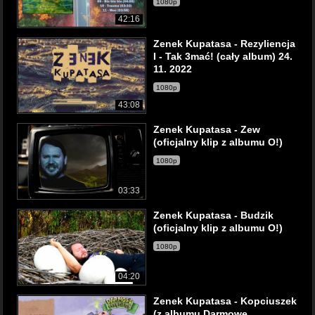
1080p
42:16
Zenek Kupatasa - Rezyliencja
I - Tak 3mać! (cały album) 24.
11. 2022
1080p
43:08
Zenek Kupatasa - Zew
(oficjalny klip z albumu O!)
1080p
03:33
Zenek Kupatasa - Budzik
(oficjalny klip z albumu O!)
1080p
04:20
Zenek Kupatasa - Kopciuszek
(z albumu Darmowe