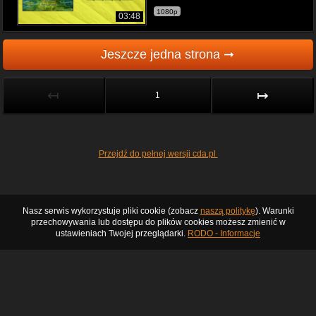
1080p
03:48
Jeszcze jedna strona ➞
↤
↦
1
Przejdź do pełnej wersji cda.pl
Nasz serwis wykorzystuje pliki cookie (zobacz
naszą politykę
). Warunki
przechowywania lub dostępu do plików cookies możesz zmienić w
ustawieniach Twojej przeglądarki.
RODO - Informacje