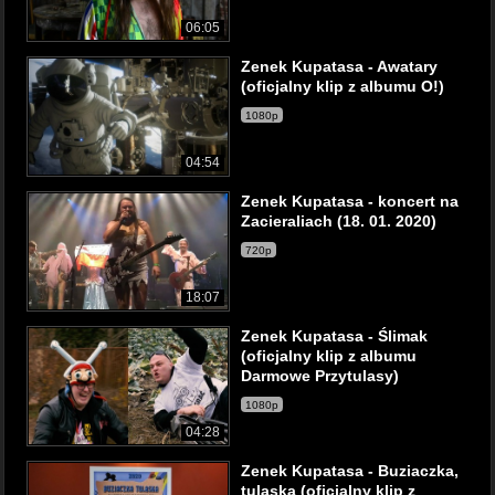
06:05
Zenek Kupatasa - Awatary
(oficjalny klip z albumu O!)
1080p
04:54
Zenek Kupatasa - koncert na
Zacieraliach (18. 01. 2020)
720p
18:07
Zenek Kupatasa - Ślimak
(oficjalny klip z albumu
Darmowe Przytulasy)
1080p
04:28
Zenek Kupatasa - Buziaczka,
tulaska (oficjalny klip z