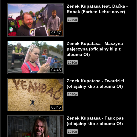
Zenek Kupatasa feat. Daćka -
Robak (Farben Lehre cover)
1080p
03:57
Zenek Kupatasa - Maszyna
pajęczyna (oficjalny klip z
albumu O!)
1080p
04:46
Zenek Kupatasa - Twardziel
(oficjalny klip z albumu O!)
1080p
03:45
Zenek Kupatasa - Faux pas
(oficjalny klip z albumu O!)
1080p