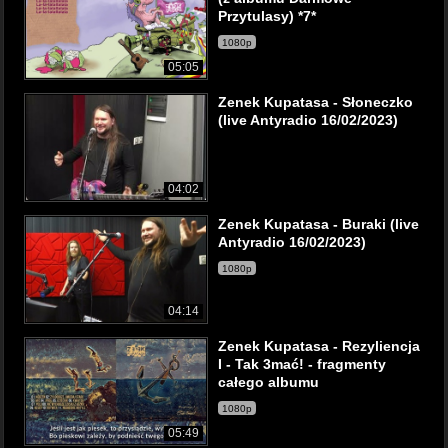
Przytulasy) *7*
1080p
05:05
Zenek Kupatasa - Słoneczko
(live Antyradio 16/02/2023)
04:02
Zenek Kupatasa - Buraki (live
Antyradio 16/02/2023)
1080p
04:14
Zenek Kupatasa - Rezyliencja
I - Tak 3mać! - fragmenty
całego albumu
1080p
05:49