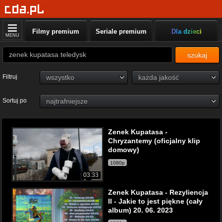
Filmy premium
Seriale premium
Dla dzieci
MENU
szukaj
Filtruj
Sortuj po
Zenek Kupatasa -
Chryzantemy (oficjalny klip
domowy)
1080p
03:33
Zenek Kupatasa - Rezyliencja
II - Jakie to jest piękne (cały
album) 20. 06. 2023