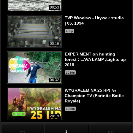
00:53
TVP Wrocław - Urywek studia
| 05. 1994
480p
00:16
EXPERIMENT on hunting
forest : LAVA LAMP ,Lights up
2018
1080p
06:32
WYGRAŁEM NA 25 HP! /w
Champion TV (Fortnite Battle
Royale)
1080p
20:19
↤
↦
1