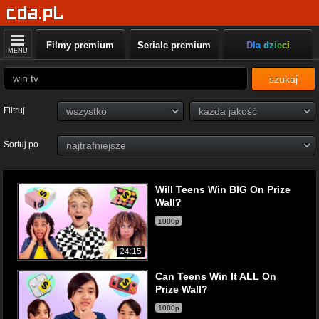
Filmy premium
Seriale premium
Dla dzieci
MENU
szukaj
Filtruj
Sortuj po
Will Teens Win BIG On Prize
Wall?
1080p
24:15
Can Teens Win It ALL On
Prize Wall?
1080p