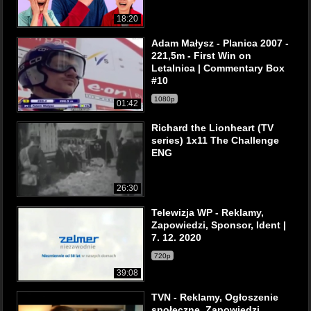
18:20
Adam Małysz - Planica 2007 -
221,5m - First Win on
Letalnica | Commentary Box
#10
1080p
01:42
Richard the Lionheart (TV
series) 1x11 The Challenge
ENG
26:30
Telewizja WP - Reklamy,
Zapowiedzi, Sponsor, Ident |
7. 12. 2020
720p
39:08
TVN - Reklamy, Ogłoszenie
społeczne, Zapowiedzi,