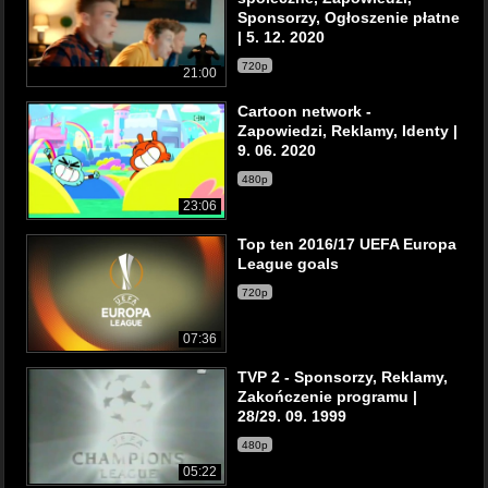
Sponsorzy, Ogłoszenie płatne
| 5. 12. 2020
720p
21:00
Cartoon network -
Zapowiedzi, Reklamy, Identy |
9. 06. 2020
480p
23:06
Top ten 2016/17 UEFA Europa
League goals
720p
07:36
TVP 2 - Sponsorzy, Reklamy,
Zakończenie programu |
28/29. 09. 1999
480p
05:22