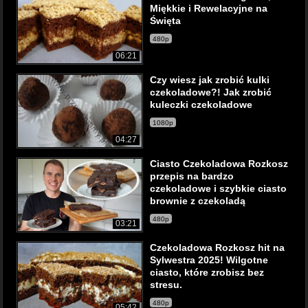
Miękkie i Rewelacyjne na
Święta
480p
06:21
Czy wiesz jak zrobić kulki
czekoladowe?! Jak zrobić
kuleczki czekoladowe
1080p
04:27
Ciasto Czekoladowa Rozkosz
przepis na bardzo
czekoladowe i szybkie ciasto
brownie z czekoladą
480p
03:21
Czekoladowa Rozkosz hit na
Sylwestra 2025! Wilgotne
ciasto, które zrobisz bez
stresu.
480p
05:42