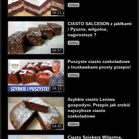
1080p
06:21
CIASTO SALCESON z jabłkami
! Pyszne, wilgotne,
najprostsze ?
1080p
06:57
Puszyste ciasto czekoladowe
z truskawkami prosty przepis!
1080p
04:18
Szybkie ciasto Leniwa
gospodyni. Przepis jak zrobić
najszybsze ciasto
czekoladowe
1080p
04:45
Ciasto Snickers Wilgotne,