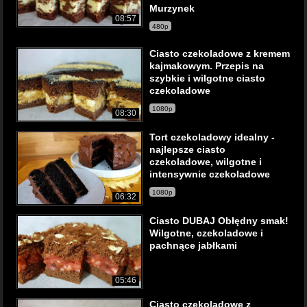
Murzynek
08:57
480p
Ciasto czekoladowe z kremem
kajmakowym. Przepis na
szybkie i wilgotne ciasto
czekoladowe
1080p
08:30
Tort czekoladowy idealny -
najlepsze ciasto
czekoladowe, wilgotne i
intensywnie czekoladowe
1080p
06:32
Ciasto DUBAJ Obłędny smak!
Wilgotne, czekoladowe i
pachnące jabłkami
05:46
Ciasto czekoladowe z