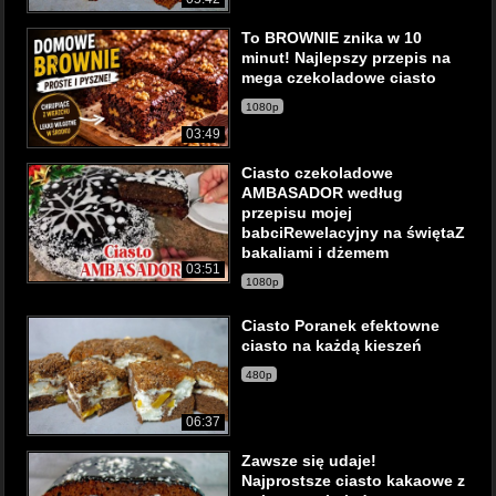
To BROWNIE znika w 10
minut! Najlepszy przepis na
mega czekoladowe ciasto
1080p
03:49
Ciasto czekoladowe
AMBASADOR według
przepisu mojej
babciRewelacyjny na świętaZ
bakaliami i dżemem
03:51
1080p
Ciasto Poranek efektowne
ciasto na każdą kieszeń
480p
06:37
Zawsze się udaje!
Najprostsze ciasto kakaowe z