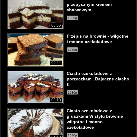
przepysznym kremem
chałwowym
1080p
08:56
Przepis na brownie - wilgotne
i mocno czekoladowe
1080p
02:24
Ciasto czekoladowe z
porzeczkami. Bajeczne ciacho
!!
1080p
08:10
Ciasto czekoladowe z
gruszkami W stylu brownie
wilgotne i mocno
czekoladowe
1080p