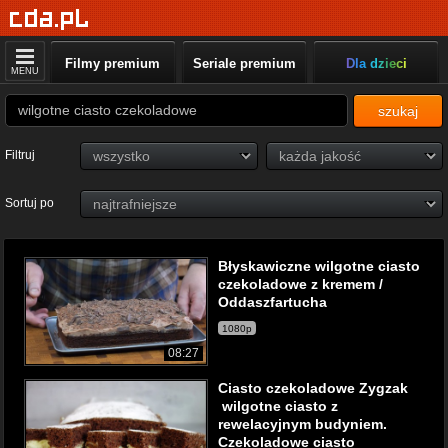
Filmy premium
Seriale premium
Dla dzieci
MENU
szukaj
Filtruj
Sortuj po
Błyskawiczne wilgotne ciasto
czekoladowe z kremem /
Oddaszfartucha
1080p
08:27
Ciasto czekoladowe Zygzak
wilgotne ciasto z
rewelacyjnym budyniem.
Czekoladowe ciasto