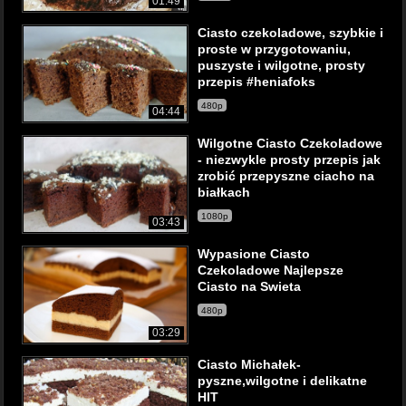
01:49
Ciasto czekoladowe, szybkie i
proste w przygotowaniu,
puszyste i wilgotne, prosty
przepis #heniafoks
480p
04:44
Wilgotne Ciasto Czekoladowe
- niezwykle prosty przepis jak
zrobić przepyszne ciacho na
białkach
1080p
03:43
Wypasione Ciasto
Czekoladowe Najlepsze
Ciasto na Swieta
480p
03:29
Ciasto Michałek-
pyszne,wilgotne i delikatne
HIT