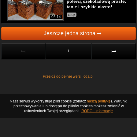
polewą czekoladową proste,
tanie i szybkie ciasto!
480p
05:14
Jeszcze jedna strona ➞
↤
↦
1
Przejdź do pełnej wersji cda.pl
Nasz serwis wykorzystuje pliki cookie (zobacz
naszą politykę
). Warunki
przechowywania lub dostępu do plików cookies możesz zmienić w
ustawieniach Twojej przeglądarki.
RODO - Informacje