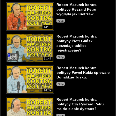
Robert Mazurek kontra
politycy Ryszard Petru
wygląda jak Cietrzew.
720p
14:18
Robert Mazurek kontra
politycy Piotr Gliński
sprzedaje tablice
rejestracyjne?
720p
11:48
Robert Mazurek kontra
politycy Paweł Kukiz śpiewa o
Donaldzie Tusku.
720p
14:39
Robert Mazurek kontra
politycy Czy Ryszard Petru
ma do siebie dystans?
720p