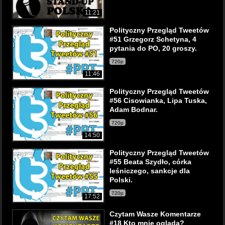
11:21
Polityczny Przegląd Tweetów
#51 Grzegorz Schetyna, 4
pytania do PO, 20 groszy.
720p
11:46
Polityczny Przegląd Tweetów
#56 Cisowianka, Lipa Tuska,
Adam Bodnar.
720p
14:50
Polityczny Przegląd Tweetów
#55 Beata Szydło, córka
leśniczego, sankcje dla
Polski.
720p
17:52
Czytam Wasze Komentarze
#18 Kto mnie ogląda?