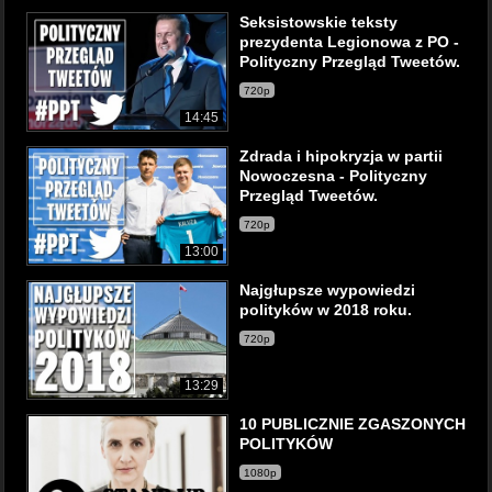
Seksistowskie teksty
prezydenta Legionowa z PO -
Polityczny Przegląd Tweetów.
720p
14:45
Zdrada i hipokryzja w partii
Nowoczesna - Polityczny
Przegląd Tweetów.
720p
13:00
Najgłupsze wypowiedzi
polityków w 2018 roku.
720p
13:29
10 PUBLICZNIE ZGASZONYCH
POLITYKÓW
1080p