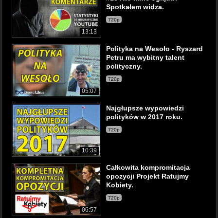
Spotkałem widza.
720p
13:13
Polityka na Wesoło - Ryszard
Petru ma wybitny talent
polityczny.
720p
05:07
Najgłupsze wypowiedzi
polityków w 2017 roku.
720p
10:39
Całkowita kompromitacja
opozycji Projekt Ratujmy
Kobiety.
720p
06:57