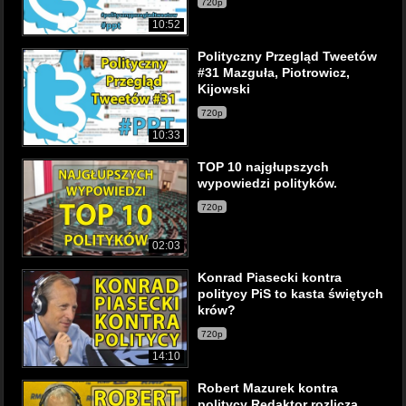
720p
10:52
Polityczny Przegląd Tweetów
#31 Mazguła, Piotrowicz,
Kijowski
720p
10:33
TOP 10 najgłupszych
wypowiedzi polityków.
720p
02:03
Konrad Piasecki kontra
politycy PiS to kasta świętych
krów?
720p
14:10
Robert Mazurek kontra
politycy Redaktor rozlicza