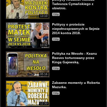
Tadeusza Cymańskiego z
obietnic.
720p
13:10
Politycy o proteście
niepełnosprawnych w Sejmie
2014 kontra 2018.
720p
13:32
Polityka na Wesoło - Keanu
Reeves torturowany przez
Kingę Gajewską.
720p
05:16
Zabawne momenty u Roberta
Mazurka.
720p
12:33