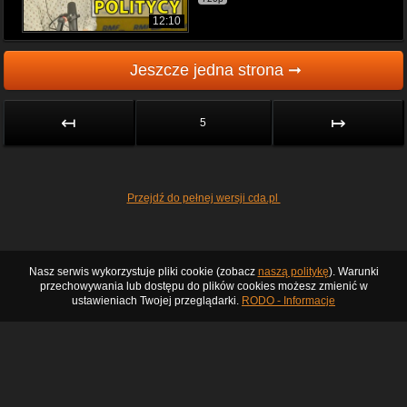
12:10
Jeszcze jedna strona ➞
↤
↦
5
Przejdź do pełnej wersji cda.pl
Nasz serwis wykorzystuje pliki cookie (zobacz
naszą politykę
). Warunki
przechowywania lub dostępu do plików cookies możesz zmienić w
ustawieniach Twojej przeglądarki.
RODO - Informacje