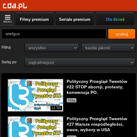
Filmy premium
Seriale premium
Dla dzieci
MENU
szukaj
Filtruj
Sortuj po
Polityczny Przegląd Tweetów
#22 STOP aborcji, protesty,
konwencja PO.
720p
11:50
Polityczny Przegląd Tweetów
#27 Marsze niepodległości,
owce, wybory w USA