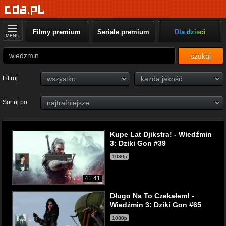
Filmy premium
Seriale premium
Dla dzieci
MENU
szukaj
Filtruj
Sortuj po
Kupe Lat Djikstra! - Wiedźmin
3: Dziki Gon #39
1080p
41:41
Długo Na To Czekałem! -
Wiedźmin 3: Dziki Gon #65
1080p