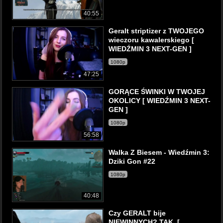
40:55
Geralt striptizer z TWOJEGO
wieczoru kawalerskiego [
WIEDŹMIN 3 NEXT-GEN ]
1080p
47:25
GORĄCE ŚWINKI W TWOJEJ
OKOLICY [ WIEDŹMIN 3 NEXT-
GEN ]
1080p
56:58
Walka Z Biesem - Wiedźmin 3:
Dziki Gon #22
1080p
40:48
Czy GERALT bije
NIEWINNYCH? TAK. [