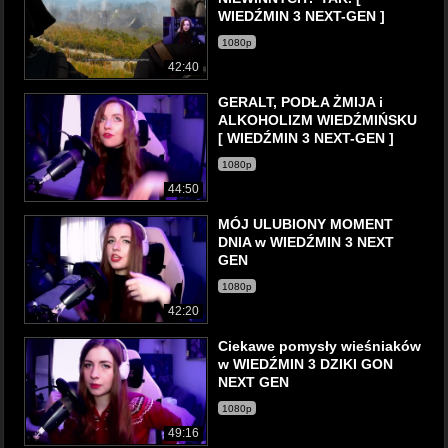
WIEDŹMIN 3 NEXT-GEN ]
1080p
42:40
GERALT, PODŁA ŻMIJA i
ALKOHOLIZM WIEDŹMIŃSKU
[ WIEDŹMIN 3 NEXT-GEN ]
1080p
44:50
MÓJ ULUBIONY MOMENT
DNIA w WIEDŹMIN 3 NEXT
GEN
1080p
42:20
Ciekawe pomysły wieśniaków
w WIEDŹMIN 3 DZIKI GON
NEXT GEN
1080p
49:16