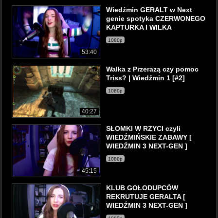
Wiedźmin GERALT w Next
genie spotyka CZERWONEGO
KAPTURKA I WILKA
1080p
53:40
Walka z Przerazą czy pomoc
Triss? | Wiedźmin 1 [#2]
1080p
40:27
SŁOMKI W RZYCI czyli
WIEDŹMIŃSKIE ZABAWY [
WIEDŹMIN 3 NEXT-GEN ]
1080p
45:15
KLUB GOŁODUPCÓW
REKRUTUJE GERALTA [
WIEDŹMIN 3 NEXT-GEN ]