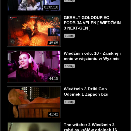
1080p
01:05:10
GERALT GOŁODUPIEC
PODBIJA VELEN [ WIEDŹMIN
3 NEXT-GEN ]
1080p
45:05
Wiedźmin odc. 10 - Zamknęli
mnie w więzieniu w Wyzimie
1080p
44:15
Wiedźmin 3 Dziki Gon
Odcinek 1 Zapach bzu
1080p
41:42
The witcher 2 Wiedźmin 2
zabójcy królów odcinek 16