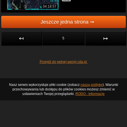
04:18:57
Jeszcze jedna strona ➞
↤
↦
5
Przejdź do pełnej wersji cda.pl
Nasz serwis wykorzystuje pliki cookie (zobacz
naszą politykę
). Warunki
przechowywania lub dostępu do plików cookies możesz zmienić w
ustawieniach Twojej przeglądarki.
RODO - Informacje