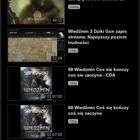
1080p
48:15
Wiedźmin 3 Dziki Gon zapis
streama. Najwyższy poziom
trudności
720p
52:29
68 Wiedzmin Cos sie konczy
cos sie zaczyna - CDA
720p
01:07:05
68 Wiedźmin Coś się kończy
coś się zaczyna
720p
01:07:05