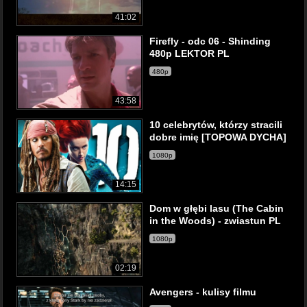
41:02
Firefly - odc 06 - Shinding
480p LEKTOR PL
480p
43:58
10 celebrytów, którzy stracili
dobre imię [TOPOWA DYCHA]
1080p
14:15
Dom w głębi lasu (The Cabin
in the Woods) - zwiastun PL
1080p
02:19
Avengers - kulisy filmu