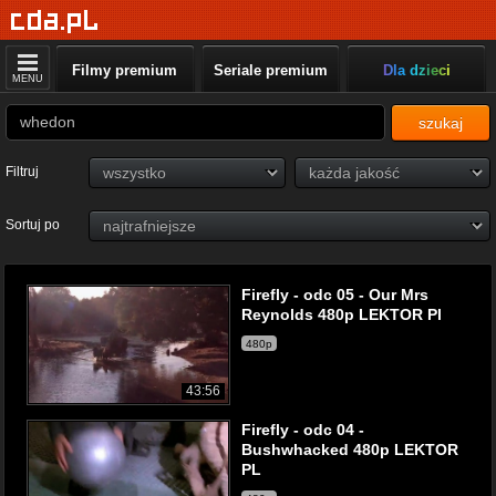
Filmy premium
Seriale premium
Dla dzieci
MENU
szukaj
Filtruj
Sortuj po
Firefly - odc 05 - Our Mrs
Reynolds 480p LEKTOR Pl
480p
43:56
Firefly - odc 04 -
Bushwhacked 480p LEKTOR
PL