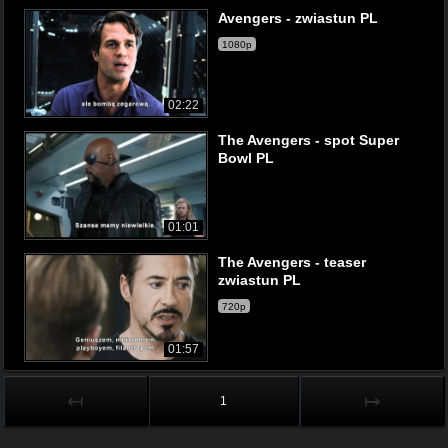
Avengers - zwiastun PL
1080p
02:22
The Avengers - spot Super
Bowl PL
01:01
The Avengers - teaser
zwiastun PL
720p
01:57
↤
↦
1