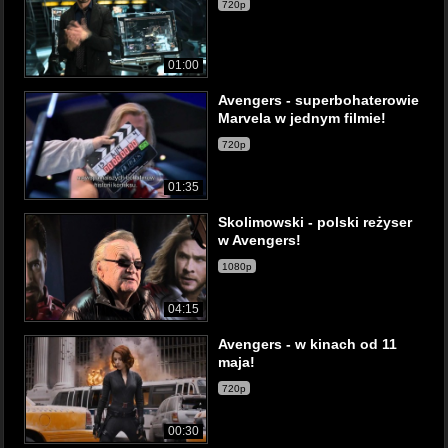
720p
01:00
Avengers - superbohaterowie
Marvela w jednym filmie!
720p
01:35
Skolimowski - polski reżyser
w Avengers!
1080p
04:15
Avengers - w kinach od 11
maja!
720p
00:30