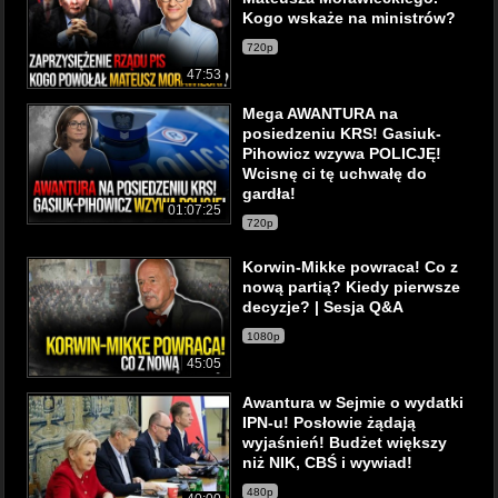
Kogo wskaże na ministrów?
720p
47:53
Mega AWANTURA na
posiedzeniu KRS! Gasiuk-
Pihowicz wzywa POLICJĘ!
Wcisnę ci tę uchwałę do
gardła!
01:07:25
720p
Korwin-Mikke powraca! Co z
nową partią? Kiedy pierwsze
decyzje? | Sesja Q&A
1080p
45:05
Awantura w Sejmie o wydatki
IPN-u! Posłowie żądają
wyjaśnień! Budżet większy
niż NIK, CBŚ i wywiad!
480p