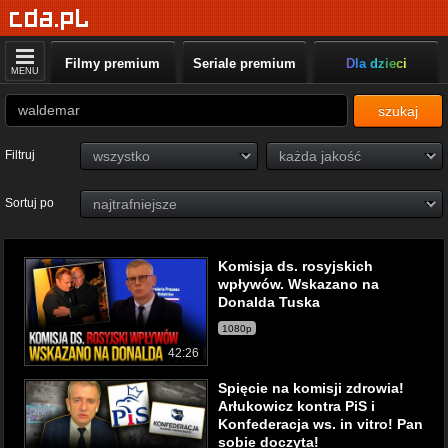
Filmy premium
Seriale premium
Dla dzieci
MENU
szukaj
Filtruj
Sortuj po
Komisja ds. rosyjskich
wpływów. Wskazano na
Donalda Tuska
1080p
42:26
Spięcie na komisji zdrowia!
Arłukowicz kontra PiS i
Konfederacja ws. in vitro! Pan
sobie doczyta!