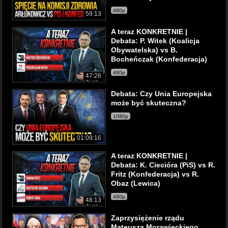
480p
59:13
A teraz KONKRETNIE |
Debata: P. Witek (Koalicja
Obywatelska) vs B.
Bocheńczak (Konfederacja)
480p
47:26
Debata: Czy Unia Europejska
może być skuteczna?
1080p
01:09:16
A teraz KONKRETNIE |
Debata: K. Ciecióra (PiS) vs R.
Fritz (Konfederacja) vs R.
Obaz (Lewica)
480p
48:13
Zaprzysiężenie rządu
Mateusza Morawieckiego.