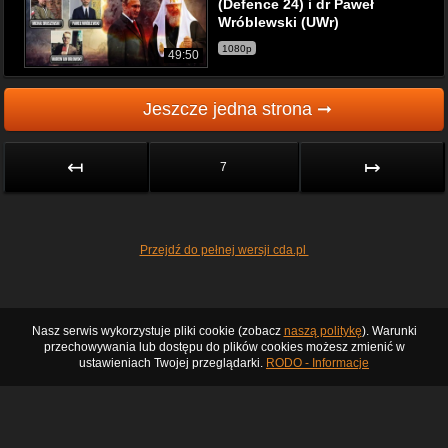
(Defence 24) i dr Paweł
Wróblewski (UWr)
1080p
49:50
Jeszcze jedna strona ➞
↤
↦
7
Przejdź do pełnej wersji cda.pl
Nasz serwis wykorzystuje pliki cookie (zobacz
naszą politykę
). Warunki
przechowywania lub dostępu do plików cookies możesz zmienić w
ustawieniach Twojej przeglądarki.
RODO - Informacje