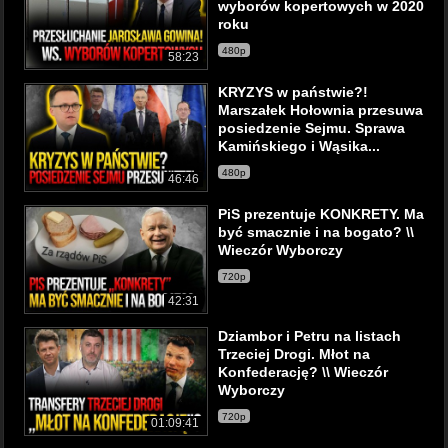
wyborów kopertowych w 2020
roku
480p
58:23
KRYZYS w państwie?!
Marszałek Hołownia przesuwa
posiedzenie Sejmu. Sprawa
Kamińskiego i Wąsika...
480p
46:46
PiS prezentuje KONKRETY. Ma
być smacznie i na bogato? \\
Wieczór Wyborczy
720p
42:31
Dziambor i Petru na listach
Trzeciej Drogi. Młot na
Konfederację? \\ Wieczór
Wyborczy
720p
01:09:41