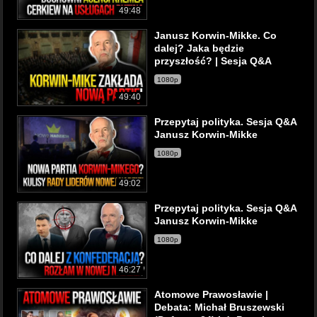
49:48
Janusz Korwin-Mikke. Co
dalej? Jaka będzie
przyszłość? | Sesja Q&A
1080p
49:40
Przepytaj polityka. Sesja Q&A
Janusz Korwin-Mikke
1080p
49:02
Przepytaj polityka. Sesja Q&A
Janusz Korwin-Mikke
1080p
46:27
Atomowe Prawosławie |
Debata: Michał Bruszewski