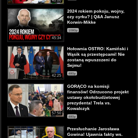
40:00
2024 rokiem pokoju, wojny,
czy cyrku? | Q&A Janusz
Korwin-Mikke
1080p
45:34
Hołownia OSTRO: Kamiński i
Wąsik są przestępcami! Nie
zostaną wpuszczeni do
Sejmu!
480p
42:25
GORĄCO na komisji
finansów! Odrzucono projekt
ustawy okołobudżetowej
prezydenta! Trela vs.
Kowalczyk
57:50
480p
Przesłuchanie Jarosława
Gowina! Ujawnia fakty ws.