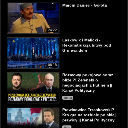
Marcin Daniec - Gołota
24:22
Laskowik i Malicki -
Rekonstrukcja bitwy pod
Grunwaldem
08:18
Rozmowy pokojowe coraz
bliżej?! Zełenski o
negocjacjach z Putinem ||
Kanał Polityczny
1080p
16:31
Prawicowiec Trzaskowski?
Kto gra na rozbicie polskiej
prawicy || Kanał Polityczny
480p