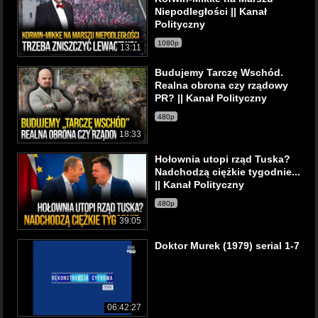
Niepodległości || Kanał
Polityczny
1080p
13:11
Budujemy Tarczę Wschód.
Realna obrona czy rządowy
PR? || Kanał Polityczny
480p
18:33
Hołownia utopi rząd Tuska?
Nadchodzą ciężkie tygodnie...
|| Kanał Polityczny
480p
39:05
Doktor Murek (1979) serial 1-7
06:42:27