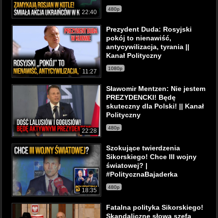
480p
22:40
Prezydent Duda: Rosyjski
pokój to nienawiść,
antycywilizacja, tyrania ||
Kanał Polityczny
1080p
11:27
Sławomir Mentzen: Nie jestem
PREZYDENCKI! Będę
skuteczny dla Polski! || Kanał
Polityczny
480p
22:28
Szokujące twierdzenia
Sikorskiego! Chce III wojny
światowej? |
#PolitycznaBajaderka
480p
18:35
Fatalna polityka Sikorskiego!
Skandaliczne słowa szefa