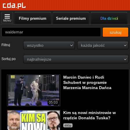
Filmy premium
Seriale premium
Dla dzieci
MENU
szukaj
Filtruj
Sortuj po
Marcin Daniec i Rudi
Schubert w programie
Marzenia Marcina Dańca
05:03
Kim są nowi ministrowie w
rządzie Donalda Tuska?
480p