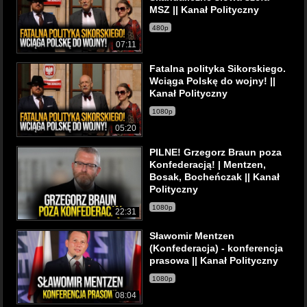
MSZ || Kanał Polityczny
480p
07:11
Fatalna polityka Sikorskiego.
Wciąga Polskę do wojny! ||
Kanał Polityczny
1080p
05:20
PILNE! Grzegorz Braun poza
Konfederacją! | Mentzen,
Bosak, Bocheńczak || Kanał
Polityczny
1080p
22:31
Sławomir Mentzen
(Konfederacja) - konferencja
prasowa || Kanał Polityczny
1080p
08:04