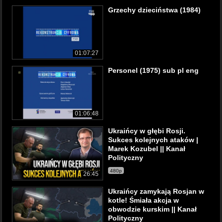
Grzechy dzieciństwa (1984)
01:07:27
Personel (1975) sub pl eng
01:06:48
Ukraińcy w głębi Rosji.
Sukces kolejnych ataków |
Marek Kozubel || Kanał
Polityczny
480p
26:45
Ukraińcy zamykają Rosjan w
kotle! Śmiała akcja w
obwodzie kurskim || Kanał
Polityczny