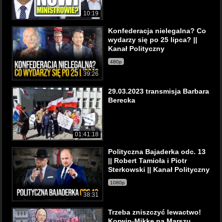
10:19
Konfederacja nielegalna? Co
wydarzy się po 25 lipca? ||
Kanał Polityczny
480p
39:26
29.03.2023 transmisja Barbara
Berecka
01:41:18
Polityczna Bajaderka odc. 13
|| Robert Tamioła i Piotr
Sterkowski || Kanał Polityczny
1080p
38:31
Trzeba zniszczyć lewactwo!
Korwin-Mikke na Marszu