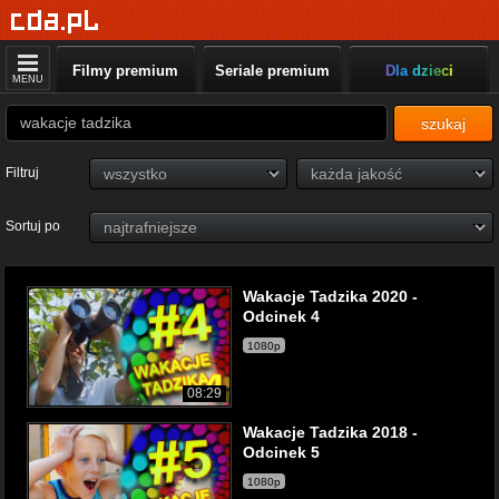
Filmy premium
Seriale premium
Dla dzieci
MENU
szukaj
Filtruj
Sortuj po
Wakacje Tadzika 2020 -
Odcinek 4
1080p
08:29
Wakacje Tadzika 2018 -
Odcinek 5
1080p