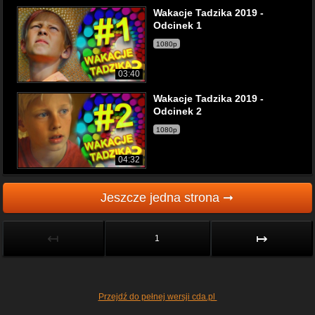
Wakacje Tadzika 2019 -
Odcinek 1
1080p
03:40
Wakacje Tadzika 2019 -
Odcinek 2
1080p
04:32
Jeszcze jedna strona ➞
↤
↦
1
Przejdź do pełnej wersji cda.pl