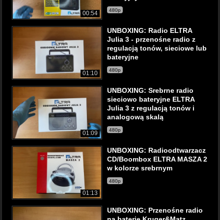
480p
00:54
UNBOXING: Radio ELTRA
Julia 3 - przenośne radio z
regulacją tonów, sieciowe lub
bateryjne
480p
01:10
UNBOXING: Srebrne radio
sieciowo bateryjne ELTRA
Julia 3 z regulacją tonów i
analogową skalą
480p
01:09
UNBOXING: Radioodtwarzacz
CD/Boombox ELTRA MASZA 2
w kolorze srebrnym
480p
01:13
UNBOXING: Przenośne radio
na baterie Kruger&Matz