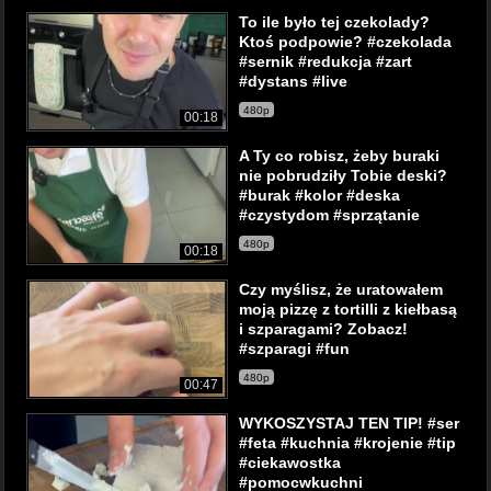
To ile było tej czekolady?
Ktoś podpowie? #czekolada
#sernik #redukcja #zart
#dystans #live
480p
00:18
A Ty co robisz, żeby buraki
nie pobrudziły Tobie deski?
#burak #kolor #deska
#czystydom #sprzątanie
480p
00:18
Czy myślisz, że uratowałem
moją pizzę z tortilli z kiełbasą
i szparagami? Zobacz!
#szparagi #fun
480p
00:47
WYKOSZYSTAJ TEN TIP! #ser
#feta #kuchnia #krojenie #tip
#ciekawostka
#pomocwkuchni