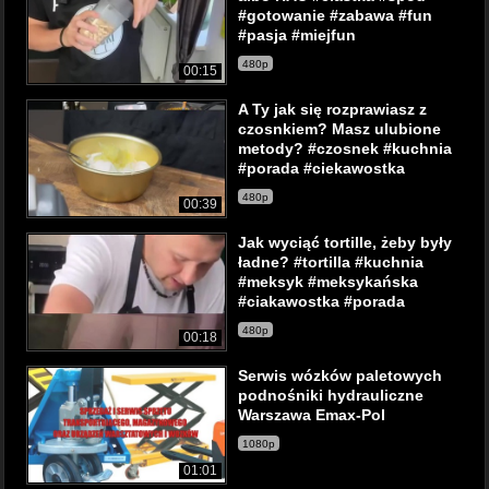
#gotowanie #zabawa #fun
#pasja #miejfun
480p
00:15
A Ty jak się rozprawiasz z
czosnkiem? Masz ulubione
metody? #czosnek #kuchnia
#porada #ciekawostka
480p
00:39
Jak wyciąć tortille, żeby były
ładne? #tortilla #kuchnia
#meksyk #meksykańska
#ciakawostka #porada
480p
00:18
Serwis wózków paletowych
podnośniki hydrauliczne
Warszawa Emax-Pol
1080p
01:01