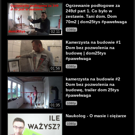
Ogrzewanie podłogowe za
249zł part 1. Co było w
zestawie. Tani dom. Dom
70m2 | dom25tys #pawełwaga
1080p
02:11
Kamerzysta na budowie #1
Dom bez pozwolenia na
budowę | dom25tys
#pawełwaga
1080p
01:56
kamerzysta na budowie #2
Dom bez pozwolenia na
budowę, trailer dom 25tys
#pawełwaga
1080p
01:35
Naukolog - O masie i ciężarze
1080p