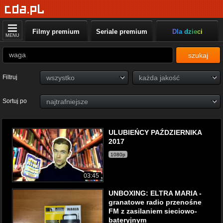
Filmy premium
Seriale premium
Dla dzieci
MENU
szukaj
Filtruj
Sortuj po
ULUBIEŃCY PAŹDZIERNIKA
2017
1080p
03:45
UNBOXING: ELTRA MARIA -
granatowe radio przenośne
FM z zasilaniem sieciowo-
bateryjnym