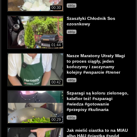
480p
00:30
Szaszłyki Chłodnik Sos
czosnkowy
480p
01:44
Nasze Maratony Utraty Wagi
to proces ciągły, jeden
kończymy i zaczynamy
kolejny #wsparcie #trener
480p
00:42
Szparagi są koloru zielonego,
kalafior też! #szparagi
#wiedza #gotowanie
#przepisy #kulinaria
480p
00:29
Jak mielić ciastka to na MIAU
albo HAU #ciastka #spód