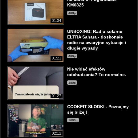
KM0825
480p
01:34
UNBOXING: Radio solarne
ELTRA Sahara - doskonałe
radio na awaryjne sytuacje i
długie wypady
480p
01:21
Nie widać efektów
odchudzania? To normalne.
480p
01:27
COOKFIT SŁODKI - Poznajmy
się bliżej!
1080p
02:12