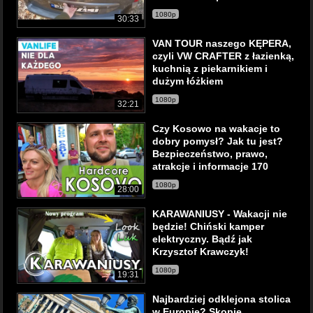
1080p
30:33
VAN TOUR naszego KĘPERA,
czyli VW CRAFTER z łazienką,
kuchnią z piekarnikiem i
dużym łóżkiem
1080p
32:21
Czy Kosowo na wakacje to
dobry pomysł? Jak tu jest?
Bezpieczeństwo, prawo,
atrakcje i informacje 170
1080p
28:00
KARAWANIUSY - Wakacji nie
będzie! Chiński kamper
elektryczny. Bądź jak
Krzysztof Krawczyk!
1080p
19:31
Najbardziej odklejona stolica
w Europie? Skopje,