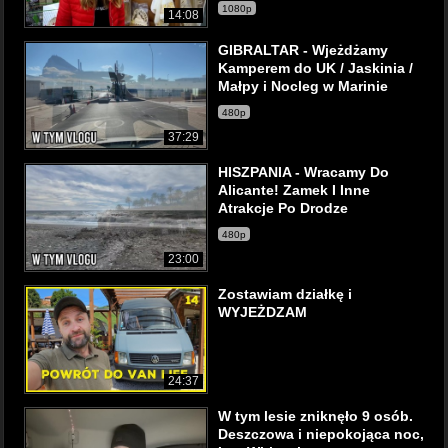
1080p
14:08
GIBRALTAR - Wjeżdżamy
Kamperem do UK / Jaskinia /
Małpy i Nocleg w Marinie
480p
37:29
HISZPANIA - Wracamy Do
Alicante! Zamek I Inne
Atrakcje Po Drodze
480p
23:00
Zostawiam działkę i
WYJEŻDZAM
24:37
W tym lesie zniknęło 9 osób.
Deszczowa i niepokojąca noc,