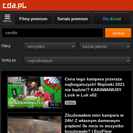
Filmy premium
Seriale premium
Dla dzieci
MENU
szukaj
Filtruj
Sortuj po
Cena tego kampera przeraża
najbogatszych! Majówki 2021
nie będzie!? KARAWANIUSY
Look w Luk e02
1080p
34:01
Zbudowałem mini kampera w
24h! Z własnym darmowym
prądem! Ile mnie to wszystko
kosztowało? | EcoFlow