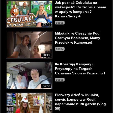
Jak poznać Cebulaka na
wakacjach? Co zrobić z psem
w upały w kamperze?
KarawaNiusy 4
1080p
23:45
Mikołajki w Cieszynie Pod
Czarnym Bocianem, Mamy
Przeciek w Kamperze!
1080p
18:19
Ile Kosztują Kampery i
Przyczepy na Targach
Caravans Salon w Poznaniu !
1080p
24:58
Pierwszy dzień w Irkucku,
serwis kampera w Rosji,
napełnianie butli gazem (vlog
50)