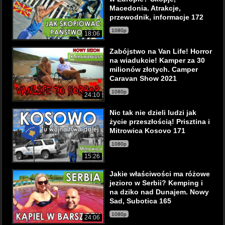
Macedonia. Atrakcje,
przewodnik, informacje 172
1080p
18:06
Zabójstwo na Van Life! Horror
na wiadukcie! Kamper za 30
milionów złotych. Camper
Caravan Show 2021
1080p
24:10
Nic tak nie dzieli ludzi jak
życie przeszłością! Prisztina i
Mitrowica Kosovo 171
1080p
15:26
Jakie właściwości ma różowe
jezioro w Serbii? Kemping i
na dziko nad Dunajem. Nowy
Sad, Subotica 165
1080p
24:06