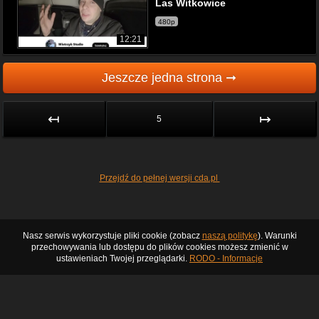
Las Witkowice
480p
12:21
Jeszcze jedna strona ➞
↤
↦
5
Przejdź do pełnej wersji cda.pl
Nasz serwis wykorzystuje pliki cookie (zobacz
naszą politykę
). Warunki
przechowywania lub dostępu do plików cookies możesz zmienić w
ustawieniach Twojej przeglądarki.
RODO - Informacje