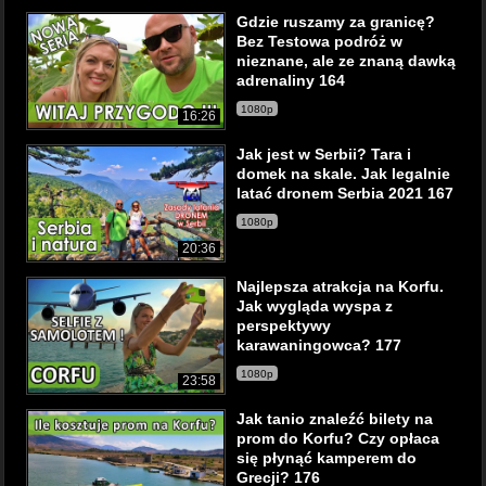
Gdzie ruszamy za granicę?
Bez Testowa podróż w
nieznane, ale ze znaną dawką
adrenaliny 164
1080p
16:26
Jak jest w Serbii? Tara i
domek na skale. Jak legalnie
latać dronem Serbia 2021 167
1080p
20:36
Najlepsza atrakcja na Korfu.
Jak wygląda wyspa z
perspektywy
karawaningowca? 177
1080p
23:58
Jak tanio znaleźć bilety na
prom do Korfu? Czy opłaca
się płynąć kamperem do
Grecji? 176