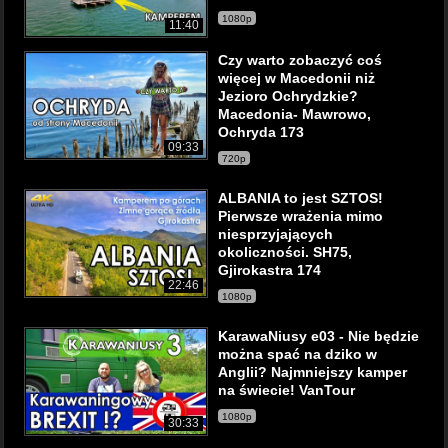
1080p
11:40
Czy warto zobaczyć coś
więcej w Macedonii niż
Jezioro Ochrydzkie?
Macedonia- Mawrowo,
Ochryda 173
09:33
720p
ALBANIA to jest SZTOS!
Pierwsze wrażenia mimo
niesprzyjających
okoliczności. SH75,
Gjirokastra 174
22:46
1080p
KarawaNiusy e03 - Nie będzie
można spać na dziko w
Anglii? Najmniejszy kamper
na świecie! VanTour
1080p
30:33